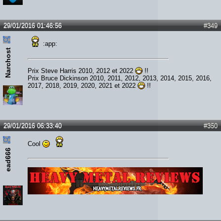
29/01/2016 01:46:56
#349
:app:
Narchost
Prix Steve Harris 2010, 2012 et 2022
!!
Prix Bruce Dickinson 2010, 2011, 2012, 2013, 2014, 2015, 2016,
2017, 2018, 2019, 2020, 2021 et 2022
!!
29/01/2016 06:33:40
#350
Cool
ead666
Lien :
http://heavymetalreviews.fr/