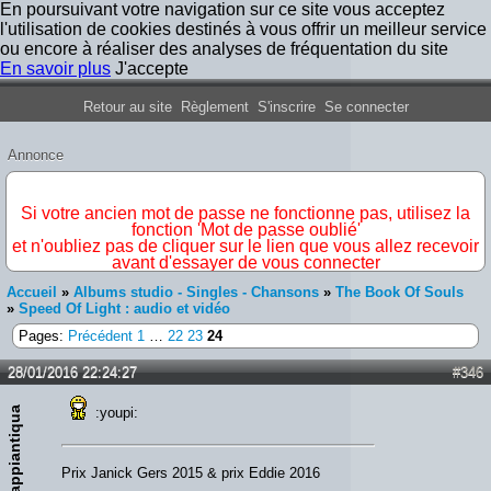
En poursuivant votre navigation sur ce site vous acceptez
l'utilisation de cookies destinés à vous offrir un meilleur service
ou encore à réaliser des analyses de fréquentation du site
En savoir plus
J'accepte
Forum Iron Maiden France
Retour au site
Règlement
S'inscrire
Se connecter
Annonce
IMPORTANT
Si votre ancien mot de passe ne fonctionne pas, utilisez la
fonction 'Mot de passe oublié'
et n'oubliez pas de cliquer sur le lien que vous allez recevoir
avant d'essayer de vous connecter
Accueil
»
Albums studio - Singles - Chansons
»
The Book Of Souls
»
Speed Of Light : audio et vidéo
Pages:
Précédent
1
…
22
23
24
28/01/2016 22:24:27
#346
appiantiqua
:youpi:
Prix Janick Gers 2015 & prix Eddie 2016