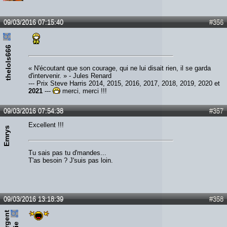
09/03/2016 07:15:40
#356
thelols666
« N'écoutant que son courage, qui ne lui disait rien, il se garda
d'intervenir. » - Jules Renard
--- Prix Steve Harris 2014, 2015, 2016, 2017, 2018, 2019, 2020 et
2021
---
merci, merci !!!
09/03/2016 07:54:38
#357
Excellent !!!
Emrys
Tu sais pas tu d'mandes...
T'as besoin ? J'suis pas loin.
09/03/2016 13:18:39
#358
s
e
r
e
n
t
e
d
d
i