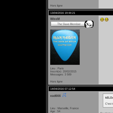
Hors ligne
13/04/2016 19:44:21
WissM
Lieu : Paris
Inscrit(e): 20/02/2015
Messages: 3 589
Hors ligne
14/04/2016 07:12:54
ead666
kELDA
C'est 
Lieu : Marseille, France
Age : 54