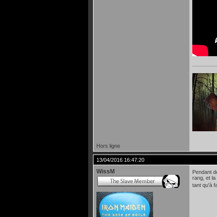
Hors ligne
13/04/2016 16:47:20
WissM
Pendant de
rang, et l
tant qu'à f