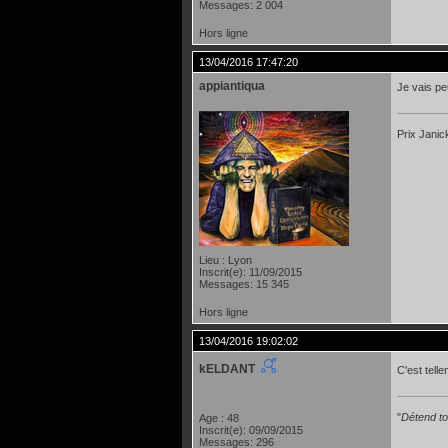
Messages: 2 004
Hors ligne
13/04/2016 17:47:20
appiantiqua
Je vais peu
Prix Janic
Lieu : Lyon
Inscrit(e): 11/09/2015
Messages: 15 345
Hors ligne
13/04/2016 19:02:02
kELDANT
C'est telle
"
Détend toi
Age : 48
Inscrit(e): 09/09/2015
Messages: 296