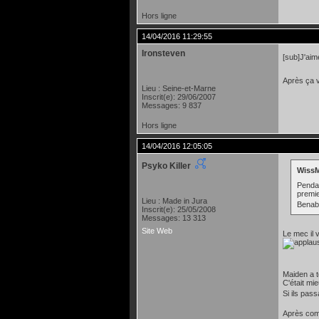
Hors ligne
14/04/2016 11:29:55
Ironsteven
[sub]J'ai
Après ça v
Lieu : Seine-et-Marne
Inscrit(e): 29/06/2007
Messages: 9 837
Hors ligne
14/04/2016 12:05:05
Psyko Killer
WissM
Pendan
premie
Lieu : Made in Jura
Benaba
Inscrit(e): 25/05/2008
Messages: 13 313
Site Web
Le mec il v
Maiden a t
C'était mi
Si ils pas
Après comme