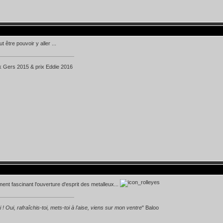
t être pouvoir y aller ...
k Gers 2015 & prix Eddie 2016
ment fascinant l'ouverture d'esprit des metalleux...
 ! Oui, rafraîchis-toi, mets-toi à l'aise, viens sur mon ventre
" Baloo