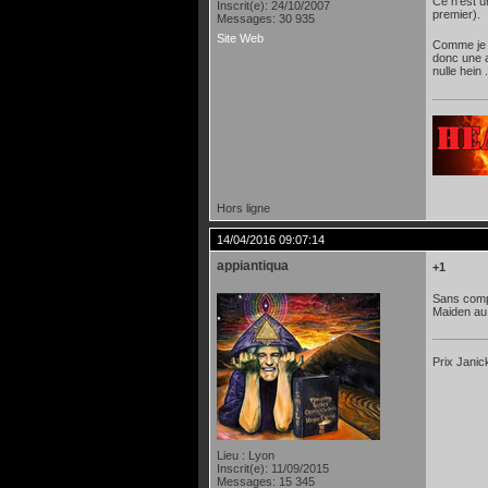
Ce n'est u
Inscrit(e): 24/10/2007
premier).
Messages: 30 935
Site Web
Comme je l'
donc une a
nulle hein
Hors ligne
14/04/2016 09:07:14
appiantiqua
+1
Sans compte
Maiden au 
Prix Janic
Lieu : Lyon
Inscrit(e): 11/09/2015
Messages: 15 345