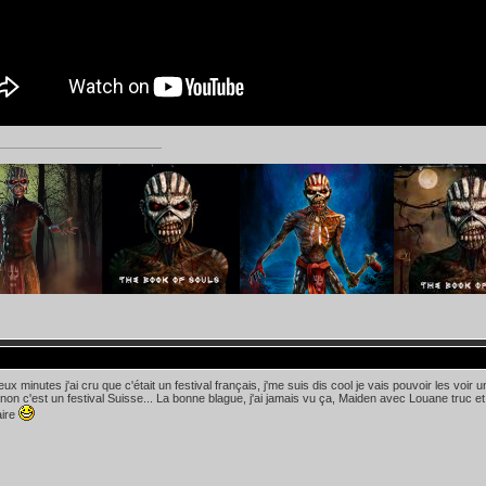
ux minutes j'ai cru que c'était un festival français, j'me suis dis cool je vais pouvoir les voi
a non c'est un festival Suisse... La bonne blague, j'ai jamais vu ça, Maiden avec Louane tru
aire