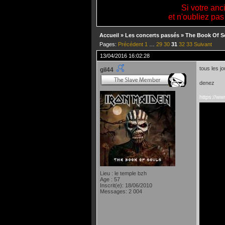
Si votre anc
et n'oubliez pas
Accueil
»
Les concerts passés
»
The Book Of S
Pages:
Précédent
1
…
29
30
31
32
33
Suivant
13/04/2016 16:02:28
tous les j
gil44
denez
https://w
Lieu : le temple bzh
Age : 57
Inscrit(e): 18/06/2010
Messages: 2 004