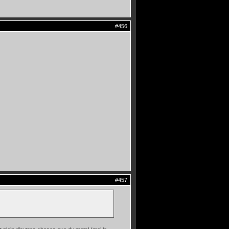
#456
#457