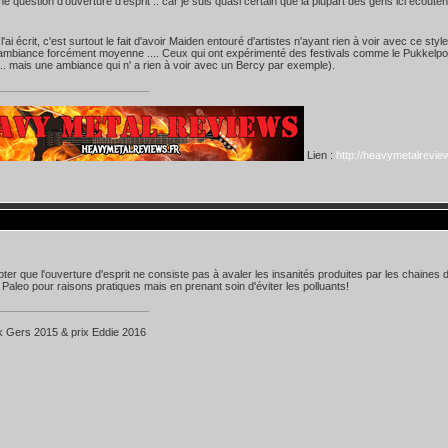
ne question d'ouverture d'esprit .. car je suis quasi certain que la plupart des gens ici écoute
ai écrit, c'est surtout le fait d'avoir Maiden entouré d'artistes n'ayant rien à voir avec ce style
mbiance forcément moyenne .... Ceux qui ont expérimenté des festivals comme le Pukkelpo
 ... mais une ambiance qui n' a rien à voir avec un Bercy par exemple).
Lien :
http://heavymetalreview
r que l'ouverture d'esprit ne consiste pas à avaler les insanités produites par les chaines de té
Paleo pour raisons pratiques mais en prenant soin d'éviter les polluants!
k Gers 2015 & prix Eddie 2016