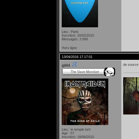
Lieu : Paris
Inscrit(e): 20/02/2015
Messages: 3 589
Hors ligne
13/04/2016 17:17:01
de source 
gil44
Lieu : le temple bzh
Age : 57
Inscrit(e): 18/06/2010