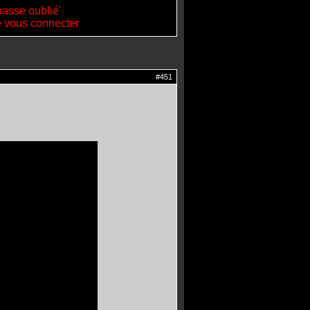
passe oublié'
de vous connecter
#451