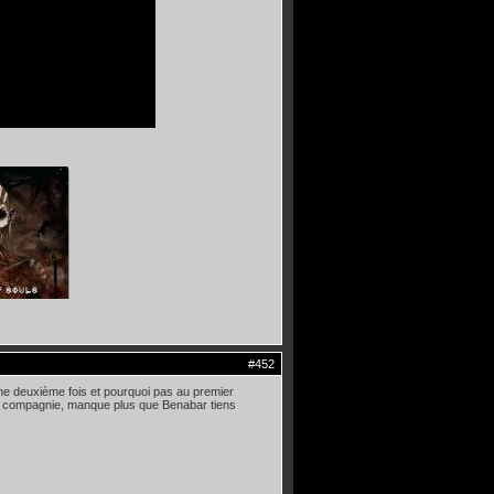
#452
r une deuxième fois et pourquoi pas au premier
c et compagnie, manque plus que Benabar tiens