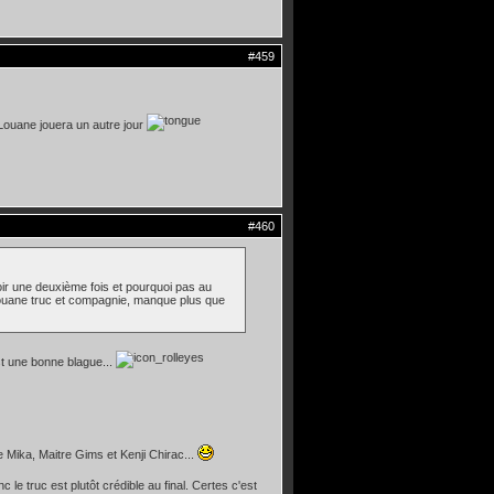
#459
 Louane jouera un autre jour
#460
 voir une deuxième fois et pourquoi pas au
c Louane truc et compagnie, manque plus que
 est une bonne blague...
de Mika, Maitre Gims et Kenji Chirac...
 le truc est plutôt crédible au final. Certes c'est