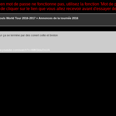
ien mot de passe ne fonctionne pas, utilisez la fonction 'Mot de 
 de cliquer sur le lien que vous allez recevoir avant d'essayer 
ouls World Tour 2016-2017
»
Annonces de la tournée 2016
our ça se termine par des conert celte et breton
ww.youtube.com/watch?v=WlKSIduOsUA