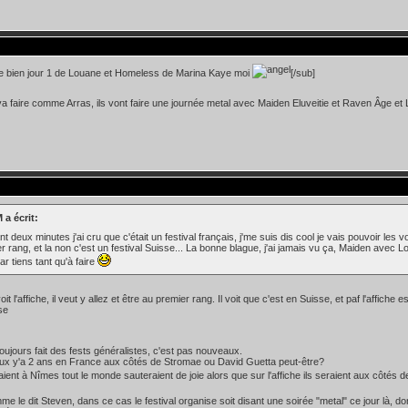
me bien jour 1 de Louane et Homeless de Marina Kaye moi
[/sub]
a faire comme Arras, ils vont faire une journée metal avec Maiden Eluveitie et Raven Âge et
 a écrit:
t deux minutes j'ai cru que c'était un festival français, j'me suis dis cool je vais pouvoir les
r rang, et la non c'est un festival Suisse... La bonne blague, j'ai jamais vu ça, Maiden ave
r tiens tant qu'à faire
oit l'affiche, il veut y allez et être au premier rang. Il voit que c'est en Suisse, et paf l'affiche
oujours fait des fests généralistes, c'est pas nouveaux.
eux y'a 2 ans en France aux côtés de Stromae ou David Guetta peut-être?
saient à Nîmes tout le monde sauteraient de joie alors que sur l'affiche ils seraient aux côtés 
 le dit Steven, dans ce cas le festival organise soit disant une soirée "metal" ce jour là, donc