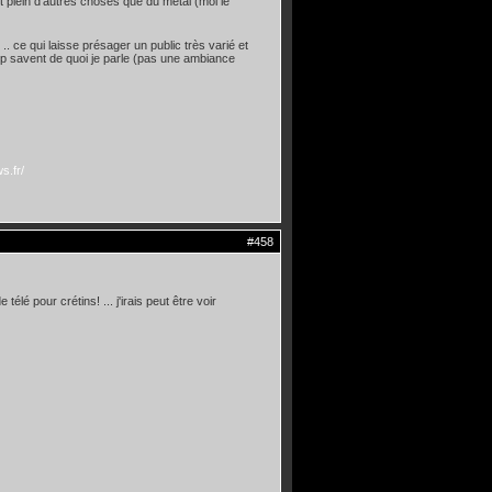
nt plein d'autres choses que du metal (moi le
 .. ce qui laisse présager un public très varié et
p savent de quoi je parle (pas une ambiance
s.fr/
#458
lé pour crétins! ... j'irais peut être voir