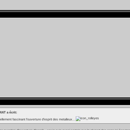
NT a écrit:
tellement fascinant l'ouverture d'esprit des metalleux...