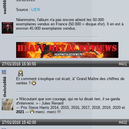
ead666
Source :
LIEN
Néanmoins, l'album n'a pas encore atteint les 50.000
exemplaires vendus en France (50.000 = disque d'or). Il en est à
environ 45.000 exemplaires vendus.
Lien :
http://heavymetalreviews.fr/
27/01/2016 15:30:55
#401
thelols666
Et comment s'explique cet écart, à” Grand Maître des chiffres de
ventes ?
« N'écoutant que son courage, qui ne lui disait rien, il se garda
d'intervenir. » - Jules Renard
--- Prix Steve Harris 2014, 2015, 2016, 2017, 2018, 2019, 2020 et
2021
---
merci, merci !!!
27/01/2016 15:42:00
#402