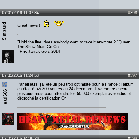
07/01/2016 11:07:34
#396
Simbaud
Great news !
"Hold the line, does anybody want to take it anymore ? "Queen ,
The Show Must Go On
- Prix Janick Gers 2014
07/01/2016 11:24:53
#397
Par ailleurs, j'ai été un peu trop optimiste pour la France : l'album
en était à 45.800 ventes au 24 décembre. Il va mettre encore
ead666
plusieurs mois pour atteindre les 50.000 exemplaires vendus et
décroché la certification Or.
Lien :
http://heavymetalreviews.fr/
07/01/2016 14:36:28
#398