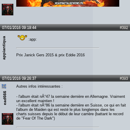
Lien :
http://heavymetalreviews.fr/
07/01/2016 09:19:44
#392
appiantiqua
:app:
Prix Janick Gers 2015 & prix Eddie 2016
07/01/2016 09:26:37
#393
Autres infos intéressantes :
ead666
- l'album était nÂ°47 la semaine dernière en Allemagne. Vraiment
un excellent maintien !
- l'album était nÂ°86 la semaine dernière en Suisse, ce qui en fait
l'album de Maiden qui est resté le plus longtemps dans les
charts suisses depuis le début de leur carrière (battant le record
de "Fear Of The Dark")