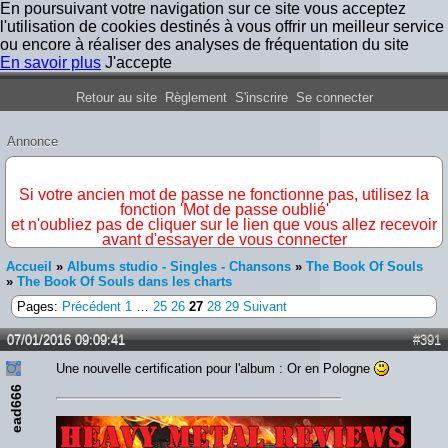
En poursuivant votre navigation sur ce site vous acceptez
l'utilisation de cookies destinés à vous offrir un meilleur service
ou encore à réaliser des analyses de fréquentation du site
En savoir plus
J'accepte
Forum Iron Maiden France
Retour au site
Règlement
S'inscrire
Se connecter
Annonce
IMPORTANT
Si votre ancien mot de passe ne fonctionne pas, utilisez la
fonction 'Mot de passe oublié'
et n'oubliez pas de cliquer sur le lien que vous allez recevoir
avant d'essayer de vous connecter
Accueil
»
Albums studio - Singles - Chansons
»
The Book Of Souls
»
The Book Of Souls dans les charts
Pages:
Précédent
1
…
25
26
27
28
29
Suivant
07/01/2016 09:09:41
#391
Une nouvelle certification pour l'album : Or en Pologne
ead666