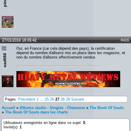
pierick
27/01/2016 18:05:42
#405
Oui, en France (car cela dépend des pays), la certification
dépend du nombre d'albums mis en place dans les magasins, et
ead666
non du nombre d'albums effectivement vendus.
Lien :
http://heavymetalreviews.fr/
Pages:
Précédent
1
…
25
26
27
28
29
Suivant
Accueil
»
Albums studio - Singles - Chansons
»
The Book Of Souls
»
The Book Of Souls dans les charts
Utilisateurs enregistrés en ligne dans ce sujet:
0
,
Invité(s):
1