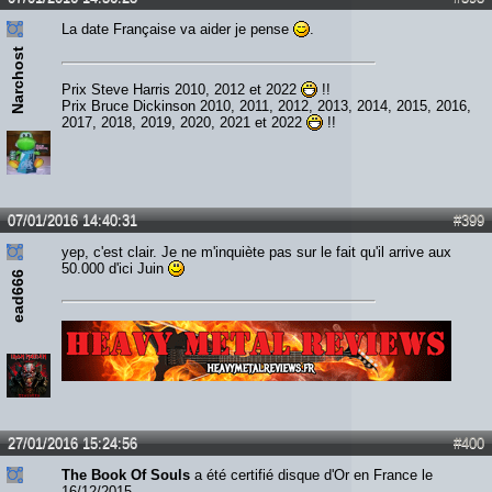
La date Française va aider je pense
.
Narchost
Prix Steve Harris 2010, 2012 et 2022
!!
Prix Bruce Dickinson 2010, 2011, 2012, 2013, 2014, 2015, 2016,
2017, 2018, 2019, 2020, 2021 et 2022
!!
07/01/2016 14:40:31
#399
yep, c'est clair. Je ne m'inquiète pas sur le fait qu'il arrive aux
50.000 d'ici Juin
ead666
Lien :
http://heavymetalreviews.fr/
27/01/2016 15:24:56
#400
The Book Of Souls
a été certifié disque d'Or en France le
16/12/2015.