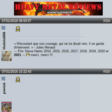
Lien :
http://heavymetalreviews.fr/
07/01/2016 09:53:57
#394
thelols666
« N'écoutant que son courage, qui ne lui disait rien, il se garda
d'intervenir. » - Jules Renard
--- Prix Steve Harris 2014, 2015, 2016, 2017, 2018, 2019, 2020 et
2021
---
merci, merci !!!
07/01/2016 10:22:43
#395
pierick