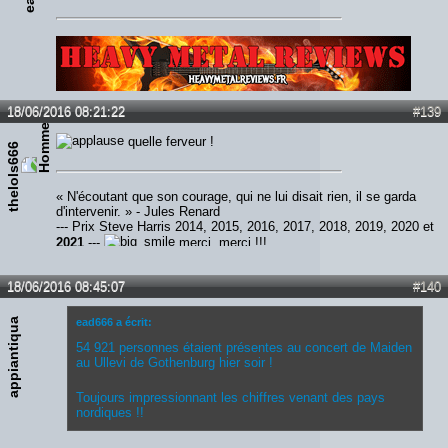
Lien :
http://heavymetalreviews.fr/
18/06/2016 08:21:22
#139
quelle ferveur !
thelols666
« N'écoutant que son courage, qui ne lui disait rien, il se garda
d'intervenir. » - Jules Renard
--- Prix Steve Harris 2014, 2015, 2016, 2017, 2018, 2019, 2020 et
2021
---
merci, merci !!!
18/06/2016 08:45:07
#140
appiantiqua
ead666 a écrit:
54 921 personnes étaient présentes au concert de Maiden
au Ullevi de Gothenburg hier soir !
Toujours impressionnant les chiffres venant des pays
nordiques !!