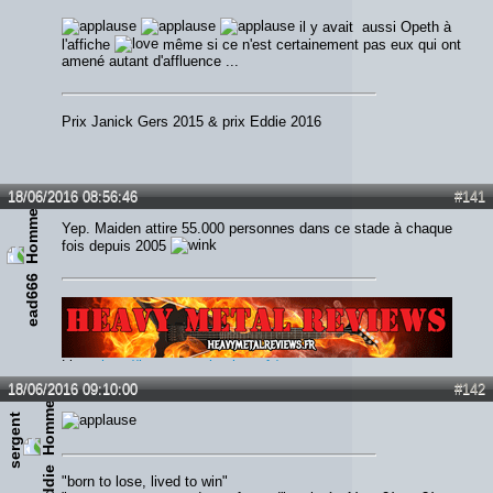
il y avait aussi Opeth à
l'affiche
même si ce n'est certainement pas eux qui ont
amené autant d'affluence ...
Prix Janick Gers 2015 & prix Eddie 2016
18/06/2016 08:56:46
#141
Yep. Maiden attire 55.000 personnes dans ce stade à chaque
fois depuis 2005
ead666
Lien :
http://heavymetalreviews.fr/
18/06/2016 09:10:00
#142
s
e
r
g
e
n
t
e
d
d
i
e
"born to lose, lived to win"