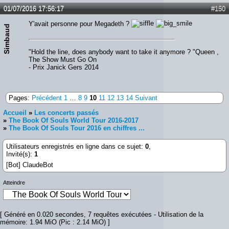
01/07/2016 17:56:17
#150
Y'avait personne pour Megadeth ?
Simbaud
"Hold the line, does anybody want to take it anymore ? "Queen ,
The Show Must Go On
- Prix Janick Gers 2014
Pages:
Précédent
1
…
8
9
10
11
12
13
14
Suivant
Accueil
»
Les concerts passés
»
The Book Of Souls World Tour 2016-2017
»
The Book Of Souls Tour 2016 en chiffres ...
Utilisateurs enregistrés en ligne dans ce sujet:
0
,
Invité(s):
1
[Bot] ClaudeBot
Atteindre
[ Généré en 0.020 secondes, 7 requêtes exécutées - Utilisation de la
mémoire: 1.94 MiO (Pic : 2.14 MiO) ]