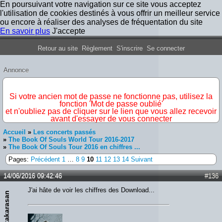
En poursuivant votre navigation sur ce site vous acceptez
l'utilisation de cookies destinés à vous offrir un meilleur service
ou encore à réaliser des analyses de fréquentation du site
En savoir plus
J'accepte
Forum Iron Maiden France
Retour au site
Règlement
S'inscrire
Se connecter
Annonce
IMPORTANT
Si votre ancien mot de passe ne fonctionne pas, utilisez la
fonction 'Mot de passe oublié'
et n'oubliez pas de cliquer sur le lien que vous allez recevoir
avant d'essayer de vous connecter
Accueil
»
Les concerts passés
»
The Book Of Souls World Tour 2016-2017
»
The Book Of Souls Tour 2016 en chiffres ...
Pages:
Précédent
1
…
8
9
10
11
12
13
14
Suivant
14/06/2016 09:42:46
#136
J'ai hâte de voir les chiffres des Download...
takarasan