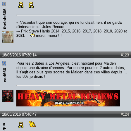
thelols666
« N'écoutant que son courage, qui ne lui disait rien, il se garda
d'intervenir. » - Jules Renard
--- Prix Steve Harris 2014, 2015, 2016, 2017, 2018, 2019, 2020 et
2021
---
merci, merci !!!
18/05/2016 07:30:14
#123
Pour les 2 dates à Los Angeles, c'est habituel pour Maiden
depuis une dizaine d'années. Par contre pour les 2 autres dates,
ead666
il s'agit des plus gros scores de Maiden dans ces villes depuis ...
les 80s je dirais !
Lien :
http://heavymetalreviews.fr/
18/05/2016 07:46:47
#124