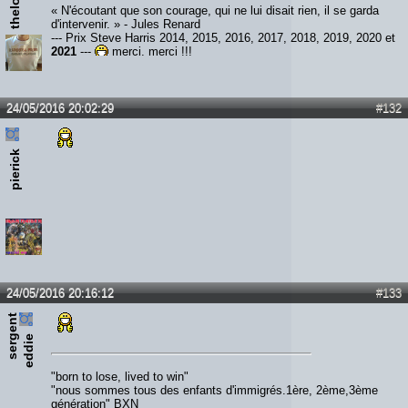
« N'écoutant que son courage, qui ne lui disait rien, il se garda
d'intervenir. » - Jules Renard
--- Prix Steve Harris 2014, 2015, 2016, 2017, 2018, 2019, 2020 et
2021
---
merci, merci !!!
24/05/2016 20:02:29
#132
pierick
24/05/2016 20:16:12
#133
s
e
r
e
n
t
e
d
d
i
g
e
"born to lose, lived to win"
"nous sommes tous des enfants d'immigrés.1ère, 2ème,3ème
génération" BXN