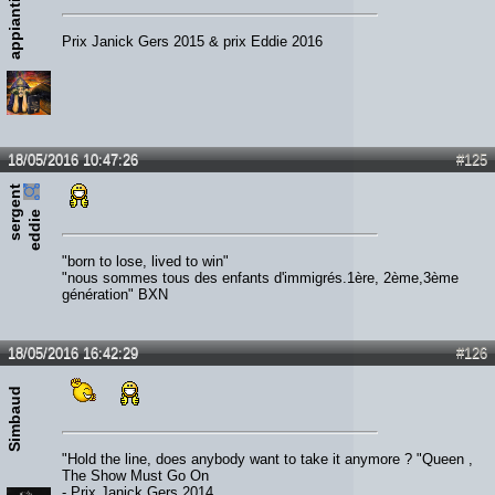
appiantiqua
Prix Janick Gers 2015 & prix Eddie 2016
18/05/2016 10:47:26
#125
s
e
r
e
n
t
e
d
d
i
g
e
"born to lose, lived to win"
"nous sommes tous des enfants d'immigrés.1ère, 2ème,3ème
génération" BXN
18/05/2016 16:42:29
#126
Simbaud
"Hold the line, does anybody want to take it anymore ? "Queen ,
The Show Must Go On
- Prix Janick Gers 2014