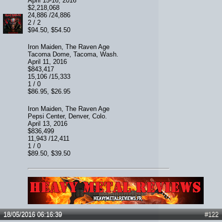
April 15-16, 2016
$2,218,068
24,886 /24,886
2 / 2
$94.50, $54.50
Iron Maiden, The Raven Age
Tacoma Dome, Tacoma, Wash.
April 11, 2016
$843,417
15,106 /15,333
1 / 0
$86.95, $26.95
Iron Maiden, The Raven Age
Pepsi Center, Denver, Colo.
April 13, 2016
$836,499
11,943 /12,411
1 / 0
$89.50, $39.50
Lien :
http://heavymetalreviews.fr/
18/05/2016 06:16:39
#122