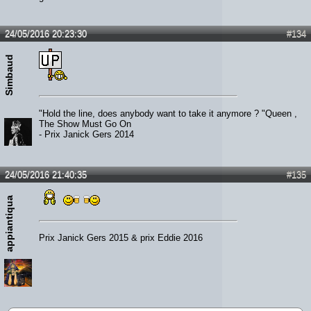
24/05/2016 20:23:30
#134
Simbaud
"Hold the line, does anybody want to take it anymore ? "Queen ,
The Show Must Go On
- Prix Janick Gers 2014
24/05/2016 21:40:35
#135
appiantiqua
Prix Janick Gers 2015 & prix Eddie 2016