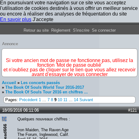
En poursuivant votre navigation sur ce site vous acceptez
l'utilisation de cookies destinés à vous offrir un meilleur service
ou encore à réaliser des analyses de fréquentation du site
En savoir plus
J'accepte
Forum Iron Maiden France
Retour au site
Règlement
S'inscrire
Se connecter
Annonce
IMPORTANT
Si votre ancien mot de passe ne fonctionne pas, utilisez la
fonction 'Mot de passe oublié'
et n'oubliez pas de cliquer sur le lien que vous allez recevoir
avant d'essayer de vous connecter
Accueil
»
Les concerts passés
»
The Book Of Souls World Tour 2016-2017
»
The Book Of Souls Tour 2016 en chiffres ...
Pages:
Précédent
1
…
7
8
9
10
11
…
14
Suivant
18/05/2016 06:11:06
#121
Quelques nouveaux chiffres :
ead666
Iron Maiden, The Raven Age
The Forum, Inglewood, Calif.