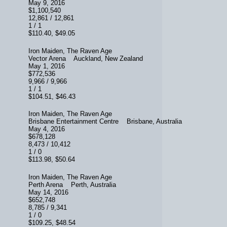
May 9, 2016
$1,100,540
12,861 / 12,861
1 / 1
$110.40, $49.05
Iron Maiden, The Raven Age
Vector Arena Auckland, New Zealand
May 1, 2016
$772,536
9,966 / 9,966
1 / 1
$104.51, $46.43
Iron Maiden, The Raven Age
Brisbane Entertainment Centre Brisbane, Australia
May 4, 2016
$678,128
8,473 / 10,412
1 / 0
$113.98, $50.64
Iron Maiden, The Raven Age
Perth Arena Perth, Australia
May 14, 2016
$652,748
8,785 / 9,341
1 / 0
$109.25, $48.54