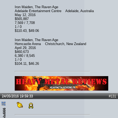
Iron Maiden, The Raven Age
Adelaide Entertainment Centre Adelaide, Australia
May 12, 2016
$565,887
7,569 / 7,708
1 / 0
$110.43, $49.06
Iron Maiden, The Raven Age
Horncastle Arena Christchurch, New Zealand
April 29, 2016
$460,673
6,380 / 8,545
1 / 0
$104.11, $46.26
Lien :
http://heavymetalreviews.fr/
24/05/2016 19:59:33
#131
thelols666