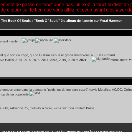
ien mot de passe ne fonctionne pas, utilisez la fonction 'Mot de 
 de cliquer sur le lien que vous allez recevoir avant d'essayer 
»
The Book Of Souls
»
"Book Of Souls" élu album de l'année par Metal Hammer
lement mérité !!!
t que son courage, qui ne lui disait rien, il se garda d'intervenir. » - Jules Renard
teve Harris 2014, 2015, 2016, 2017, 2018, 2019, 2020 et
2021
---
merci, merci !!!
e concurrence dans la catégorie "poids lourd / monstre sacré" (style Metallica, AC/DC, Céline Di
top de sa popularité
 ! Oui, rafraîchis-toi, mets-toi à l'aise, viens sur mon ventre
" Baloo