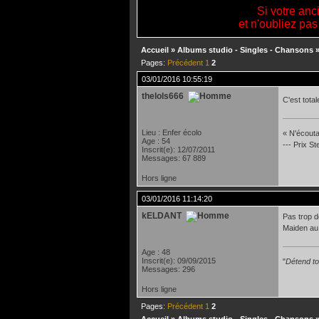
Si votre anc
et n'oubliez pas
Accueil
»
Albums studio - Singles - Chansons
Pages:
Précédent
1
2
03/01/2016 10:55:19
thelols666
C'est tota
Lieu : Enfer écolo
« N'écoutan
Age : 54
--- Prix S
Inscrit(e): 12/07/2011
Messages: 67 889
Hors ligne
03/01/2016 11:14:20
kELDANT
Pas trop d
Maiden au 
Age : 48
Inscrit(e): 09/09/2015
"
Détend toi
Messages: 296
Hors ligne
Pages:
Précédent
1
2