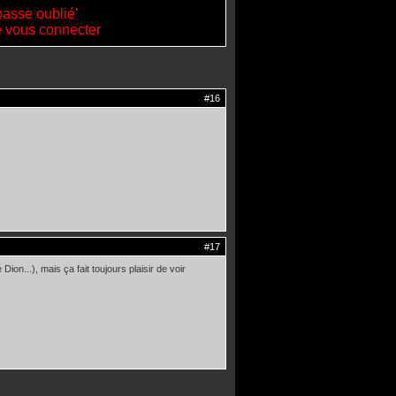
passe oublié'
de vous connecter
#16
#17
on...), mais ça fait toujours plaisir de voir