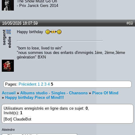
The Show Must Go On
- Prix Janick Gers 2014
16/05/2026 18:07:59
#69
s
e
r
e
n
t
e
d
d
i
Happy birthday
g
e
"born to lose, lived to win"
"nous sommes tous des enfants d'immigrés.1ère, 2ème,3ème
génération" BXN
Pages:
Précédent
1
2
3
4
5
Accueil
»
Albums studio - Singles - Chansons
»
Piece Of Mind
»
Happy birthday Piece of Mind!!!
Utilisateurs enregistrés en ligne dans ce sujet:
0
,
Invité(s):
1
[Bot] ClaudeBot
Atteindre