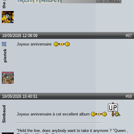
16/05/2026 12:08:09
#67
Joyeux anniversaire
pierick
16/05/2026 15:40:51
#68
Simbaud
Joyeux anniversaire à cet excellent album
"Hold the line, does anybody want to take it anymore ? "Queen ,