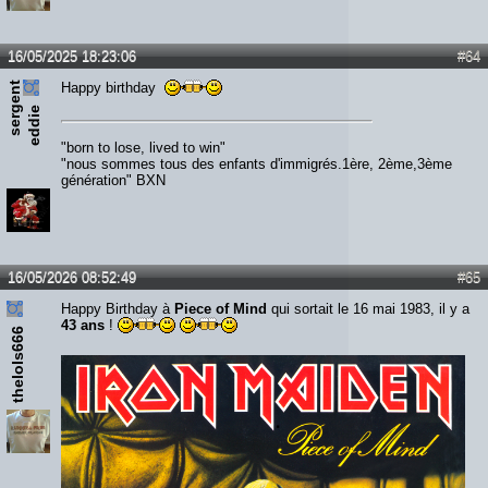
16/05/2025 18:23:06
#64
s
e
r
e
n
t
e
d
d
i
Happy birthday
g
e
"born to lose, lived to win"
"nous sommes tous des enfants d'immigrés.1ère, 2ème,3ème
génération" BXN
16/05/2026 08:52:49
#65
Happy Birthday à
Piece of Mind
qui sortait le 16 mai 1983, il y a
43 ans
!
thelols666