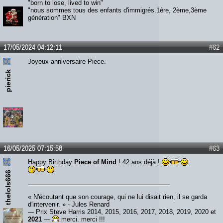
"born to lose, lived to win"
"nous sommes tous des enfants d'immigrés.1ère, 2ème,3ème
génération" BXN
17/05/2024 04:12:11
#62
Joyeux anniversaire Piece.
pierick
16/05/2025 07:15:58
#63
Happy Birthday
Piece of Mind
! 42 ans déjà !
thelols666
« N'écoutant que son courage, qui ne lui disait rien, il se garda
d'intervenir. » - Jules Renard
--- Prix Steve Harris 2014, 2015, 2016, 2017, 2018, 2019, 2020 et
2021
---
merci, merci !!!