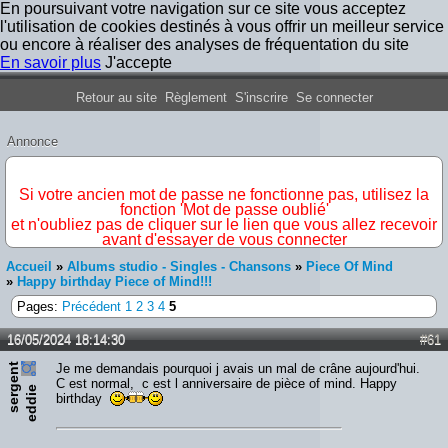
En poursuivant votre navigation sur ce site vous acceptez
l'utilisation de cookies destinés à vous offrir un meilleur service
ou encore à réaliser des analyses de fréquentation du site
En savoir plus
J'accepte
Forum Iron Maiden France
Retour au site
Règlement
S'inscrire
Se connecter
Annonce
IMPORTANT
Si votre ancien mot de passe ne fonctionne pas, utilisez la
fonction 'Mot de passe oublié'
et n'oubliez pas de cliquer sur le lien que vous allez recevoir
avant d'essayer de vous connecter
Accueil
»
Albums studio - Singles - Chansons
»
Piece Of Mind
»
Happy birthday Piece of Mind!!!
Pages:
Précédent
1
2
3
4
5
16/05/2024 18:14:30
#61
s
e
r
e
n
t
e
d
d
i
Je me demandais pourquoi j avais un mal de crâne aujourd'hui.
C est normal, c est l anniversaire de pièce of mind. Happy
g
e
birthday