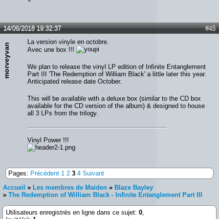
14/06/2018 19:32:37
#45
La version vinyle en octobre.
morveyvan
Avec une box !!!
We plan to release the vinyl LP edition of Infinite Entanglement
Part III 'The Redemption of William Black' a little later this year.
Anticipated release date October.
This will be available with a deluxe box (similar to the CD box
available for the CD version of the album) & designed to house
all 3 LPs from the trilogy.
Vinyl Power !!!
Pages:
Précédent
1
2
3
4
Suivant
Accueil
»
Les membres de Maiden
»
Blaze Bayley
»
The Redemption of William Black - Infinite Entanglement Part III
Utilisateurs enregistrés en ligne dans ce sujet:
0
,