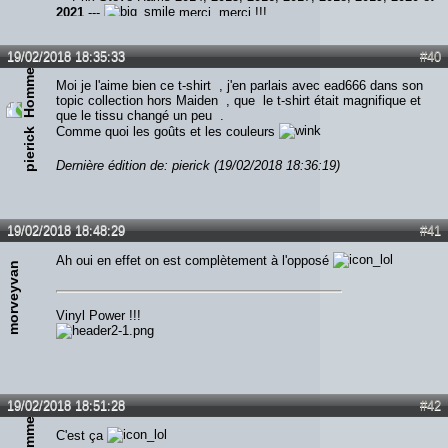
2021
---
merci, merci !!!
19/02/2018 18:35:33
#40
Moi je l'aime bien ce t-shirt , j'en parlais avec ead666 dans son
topic collection hors Maiden , que le t-shirt était magnifique et
que le tissu changé un peu .
Comme quoi les goûts et les couleurs
pierick
Dernière édition de: pierick (19/02/2018 18:36:19)
19/02/2018 18:48:29
#41
Ah oui en effet on est complètement à l'opposé
morveyvan
Vinyl Power !!!
19/02/2018 18:51:28
#42
C'est ça