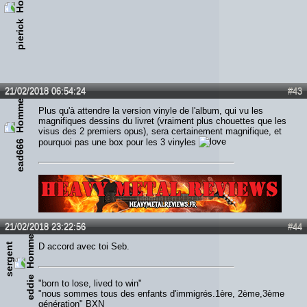
pierick
21/02/2018 06:54:24
#43
Plus qu'à attendre la version vinyle de l'album, qui vu les
magnifiques dessins du livret (vraiment plus chouettes que les
visus des 2 premiers opus), sera certainement magnifique, et
pourquoi pas une box pour les 3 vinyles
ead666
Lien :
http://heavymetalreviews.fr/
21/02/2018 23:22:56
#44
s
e
r
g
e
n
t
e
d
d
i
D accord avec toi Seb.
e
"born to lose, lived to win"
"nous sommes tous des enfants d'immigrés.1ère, 2ème,3ème
génération" BXN