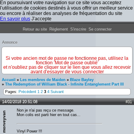
En poursuivant votre navigation sur ce site vous acceptez
l'utilisation de cookies destinés à vous offrir un meilleur service
ou encore à réaliser des analyses de fréquentation du site
En savoir plus
J'accepte
Forum Iron Maiden France
Retour au site
Règlement
S'inscrire
Se connecter
Annonce
IMPORTANT
Si votre ancien mot de passe ne fonctionne pas, utilisez la
fonction 'Mot de passe oublié'
et n'oubliez pas de cliquer sur le lien que vous allez recevoir
avant d'essayer de vous connecter
Accueil
»
Les membres de Maiden
»
Blaze Bayley
»
The Redemption of William Black - Infinite Entanglement Part III
Pages:
Précédent
1
2
3
4
Suivant
14/02/2018 20:51:08
#31
Non je n'ai pas reçu ce message.
morveyvan
Mon colis est parti hier en tout cas...
Vinyl Power !!!