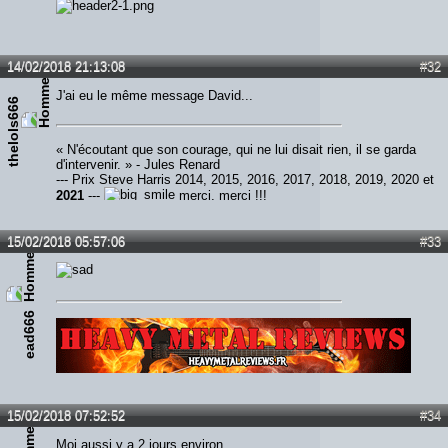
14/02/2018 21:13:08
#32
J'ai eu le même message David...
thelols666
« N'écoutant que son courage, qui ne lui disait rien, il se garda
d'intervenir. » - Jules Renard
--- Prix Steve Harris 2014, 2015, 2016, 2017, 2018, 2019, 2020 et
2021
---
merci, merci !!!
15/02/2018 05:57:06
#33
ead666
Lien :
http://heavymetalreviews.fr/
15/02/2018 07:52:52
#34
Moi aussi y a 2 jours environ