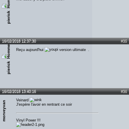
pierick
16/02/2018 12:37:30
#35
Reçu aujourd'hui
version ultimate .
pierick
16/02/2018 13:40:16
#36
Veinard
morveyvan
J'espère l'avoir en rentrant ce soir
Vinyl Power !!!