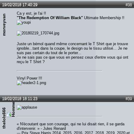
Lien :
http://heavymetalreviews.fr/
19/02/2018 17:40:29
#38
Ca y est, je l'ai !!
morveyvan
"The Redemption Of William Black"
Ultimate Membership !!
Juste un bémol quand même concernant le T Shirt que je trouve
ignoble...tant dans la coupe, le design ou le tissu utilisé... Je ne
suis pas certain du tout de le porter...
Je ne sais pas ce que vous en pensez ceux d'entre vous qui ont
reçu le T Shirt ?
Vinyl Power !!!
19/02/2018 18:11:23
#39
thelols666
« N'écoutant que son courage, qui ne lui disait rien, il se garda
d'intervenir. » - Jules Renard
--- Prix Steve Harris 2014, 2015, 2016, 2017, 2018, 2019, 2020 et