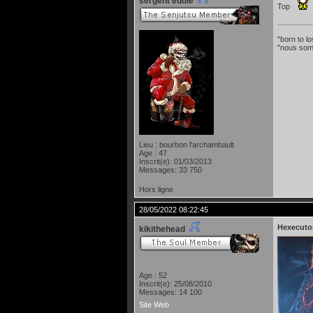
sergent eddie
Top
"born to lo
"nous som
Lieu : bourbon l'archambault
Age : 47
Inscrit(e): 01/03/2013
Messages: 33 750
Hors ligne
28/05/2022 08:22:45
Hexecuto
kikithehead
Age : 52
Inscrit(e): 25/08/2010
Messages: 14 100
Site Web