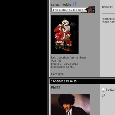
sergent eddie
Excellent
"born to lo
"nous som
Lieu : bourbon l'archambault
Age : 47
Inscrit(e): 01/03/2013
Messages: 33 750
Hors ligne
27/05/2022 15:16:35
Phil93
LP