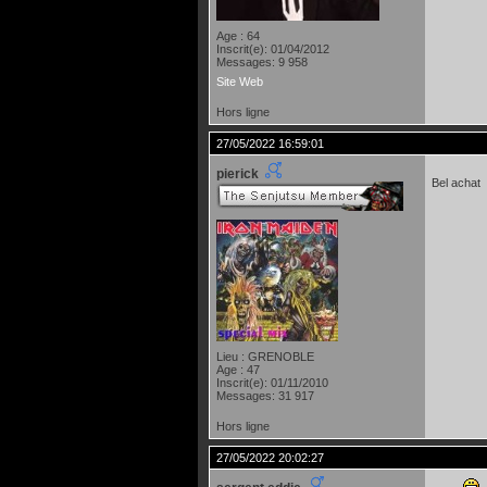
Age : 64
Inscrit(e): 01/04/2012
Messages: 9 958
Site Web
Hors ligne
27/05/2022 16:59:01
pierick
Bel achat
Lieu : GRENOBLE
Age : 47
Inscrit(e): 01/11/2010
Messages: 31 917
Hors ligne
27/05/2022 20:02:27