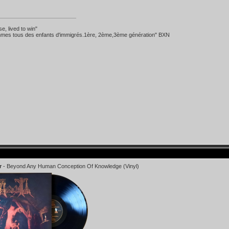
se, lived to win"
mes tous des enfants d'immigrés.1ère, 2ème,3ème génération" BXN
r
- Beyond Any Human Conception Of Knowledge (Vinyl)