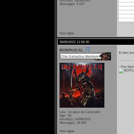
Inscrit(e): 29/06/2007
Messages: 9 837
Hors ligne
30/05/2022 11:56:30
IRONPASCAL
Et bien br
- Prix Nic
Lieu : Le pays du Cassoulet
Age : 56
Inscrit(e): 14/08/2015
Messages: 28 846
Hors ligne