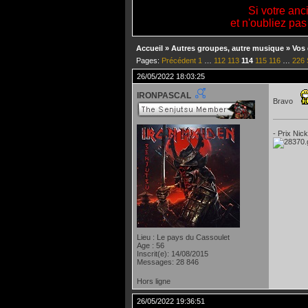
Si votre anc
et n'oubliez pas
Accueil
»
Autres groupes, autre musique
»
Vos 
Pages:
Précédent
1
…
112
113
114
115
116
…
226
26/05/2022 18:03:25
IRONPASCAL
Bravo
- Prix Nic
Lieu : Le pays du Cassoulet
Age : 56
Inscrit(e): 14/08/2015
Messages: 28 846
Hors ligne
26/05/2022 19:36:51