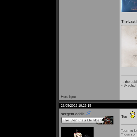
The Last
... the col
- Skyclad
Hors ligne
28/05/2022 19:26:15
sergent eddie
Top
"born to lo
"nous som