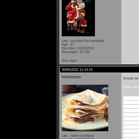
Lieu : bourbon l'archambault
Age : 47
Inscrit(e): 01/03/2013
Messages: 33 750
Hors ligne
30/05/2022 11:14:10
Ironsteven
Achats de
Liste comp
Lieu : Seine-et-Marne