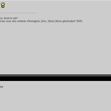
se, lived to win"
mes tous des enfants d'immigrés.1ère, 2ème,3ème génération" BXN