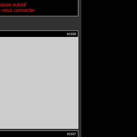
passe oublié'
de vous connecter
#1696
#1697