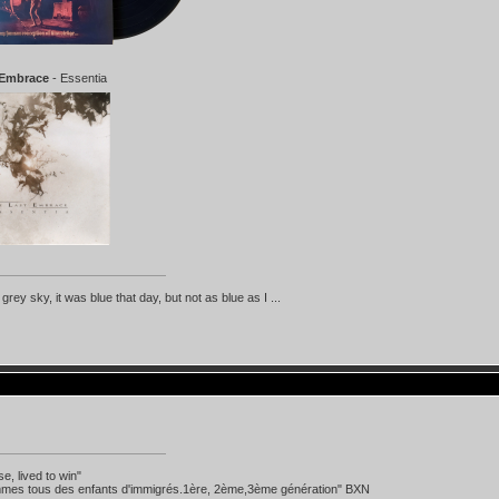
 Embrace
- Essentia
d grey sky, it was blue that day, but not as blue as I ...
se, lived to win"
mes tous des enfants d'immigrés.1ère, 2ème,3ème génération" BXN