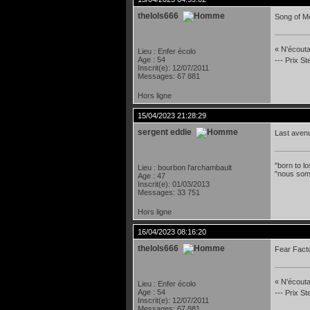
thelols666
Song of Me
« N'écoutan
Lieu : Enfer écolo
Age : 54
--- Prix S
Inscrit(e): 12/07/2011
Messages: 67 881
Hors ligne
15/04/2023 21:28:29
sergent eddie
Last aven
"born to lo
Lieu : bourbon l'archambault
"nous som
Age : 47
Inscrit(e): 01/03/2013
Messages: 33 751
Hors ligne
16/04/2023 08:16:20
thelols666
Fear Fact
« N'écoutan
Lieu : Enfer écolo
Age : 54
--- Prix S
Inscrit(e): 12/07/2011
Messages: 67 881