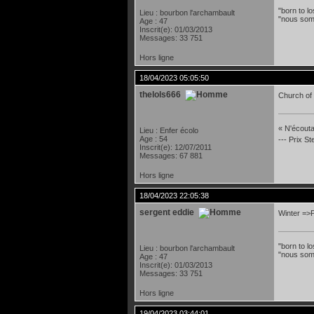
"born to lo
Lieu : bourbon l'archambault
"nous som
Age : 47
Inscrit(e): 01/03/2013
Messages: 33 751
Hors ligne
18/04/2023 05:05:50
thelols666
Church of 
« N'écoutan
Lieu : Enfer écolo
Age : 54
--- Prix S
Inscrit(e): 12/07/2011
Messages: 67 881
Hors ligne
18/04/2023 22:05:38
sergent eddie
Winter =>
"born to lo
Lieu : bourbon l'archambault
"nous som
Age : 47
Inscrit(e): 01/03/2013
Messages: 33 751
Hors ligne
19/04/2023 03:44:01