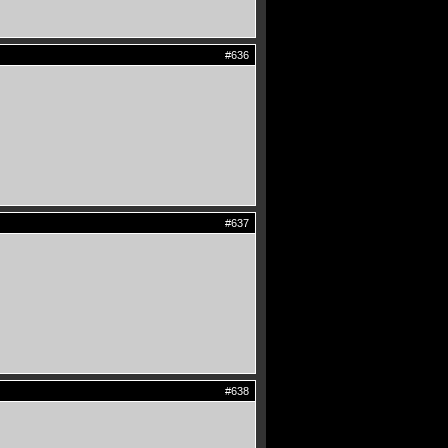
#636
#637
#638