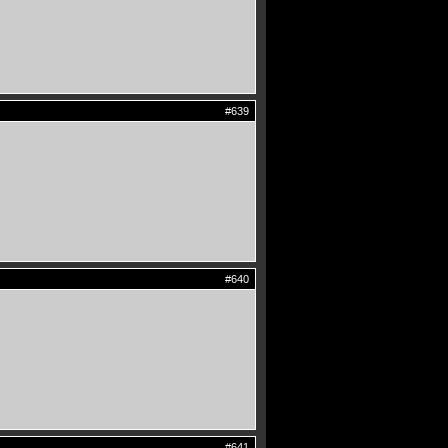
#639
#640
#641