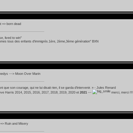
t => born dead
se, lived to win"
mes tous des enfants d'immigrés.1ère, 2ème,3ème génération" BXN
edys ---> Moon Over Marin
t que son courage, qui ne lui disait rien, il se garda d'intervenir. » - Jules Renard
teve Harris 2014, 2015, 2016, 2017, 2018, 2019, 2020 et
2021
---
merci, merci !!!
 => Ruin and Misery