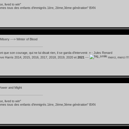
se, lived to win"
mes tous des enfants d'immigrés.1ère, 2ème,3ème génération" BXN
Misery ---> Winter of Blood
t que son courage, qui ne lui disait rien, il se garda d'intervenir. » - Jules Renard
teve Harris 2014, 2015, 2016, 2017, 2018, 2019, 2020 et
2021
---
merci, merci !!!
Power and Might
se, lived to win"
mes tous des enfants d'immigrés.1ère, 2ème,3ème génération" BXN