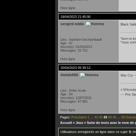
Hors ligne
19/04/2023 21:45:00
sergent eddie
Black Sab
"born to lo
Lieu : bourbon l'archambault
"nous som
Age : 47
Inscrit(e): 01/03/2013
Messages: 33 751
Hors ligne
20/04/2023 05:39:12
thelols666
War Cry --
« N'écoutan
Lieu : Enfer écolo
Age : 54
--- Prix S
Inscrit(e): 12/07/2011
Messages: 67 881
Hors ligne
Pages:
Précédent
1
…
41
42
43
44
45
…
59
Suivan
Accueil
»
Jeux
»
Suite de mots avec le nom de 
Utilisateurs enregistrés en ligne dans ce sujet:
0
, I