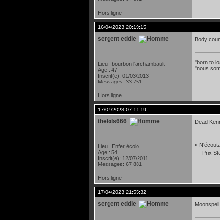
Hors ligne
16/04/2023 20:19:15
sergent eddie
Body coun
"born to lo
Lieu : bourbon l'archambault
"nous som
Age : 47
Inscrit(e): 01/03/2013
Messages: 33 751
Hors ligne
17/04/2023 07:11:19
thelols666
Dead Kenn
« N'écoutan
Lieu : Enfer écolo
Age : 54
--- Prix S
Inscrit(e): 12/07/2011
Messages: 67 881
Hors ligne
17/04/2023 21:55:32
sergent eddie
Moonspell