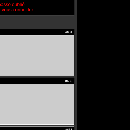
passe oublié'
de vous connecter
#631
#632
#633