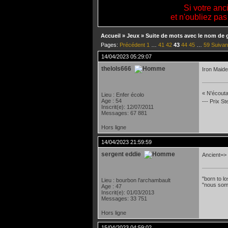
Si votre anc
et n'oubliez pas
Accueil
»
Jeux
»
Suite de mots avec le nom de 
Pages:
Précédent
1
…
41
42
43
44
45
…
59
Suivan
14/04/2023 05:29:07
thelols666
Iron Maide
« N'écoutan
Lieu : Enfer écolo
Age : 54
--- Prix S
Inscrit(e): 12/07/2011
Messages: 67 881
Hors ligne
14/04/2023 21:59:59
sergent eddie
Ancient=>
"born to lo
Lieu : bourbon l'archambault
"nous som
Age : 47
Inscrit(e): 01/03/2013
Messages: 33 751
Hors ligne
15/04/2023 04:59:02