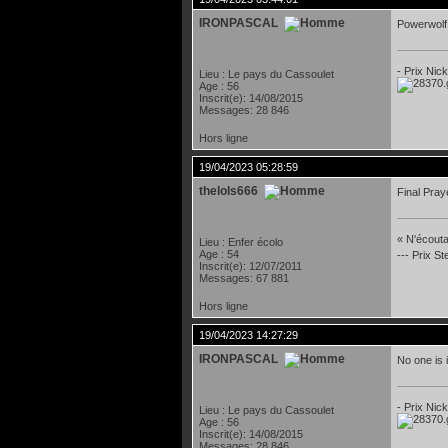
IRONPASCAL
Powerwolf 
- Prix Nic
Lieu : Le pays du Cassoulet
Age : 56
Inscrit(e): 14/08/2015
Messages: 28 846
Hors ligne
19/04/2023 05:28:59
thelols666
Final Praye
« N'écoutan
Lieu : Enfer écolo
Age : 54
--- Prix S
Inscrit(e): 12/07/2011
Messages: 67 881
Hors ligne
19/04/2023 14:27:29
IRONPASCAL
No one is 
- Prix Nic
Lieu : Le pays du Cassoulet
Age : 56
Inscrit(e): 14/08/2015
Messages: 28 846