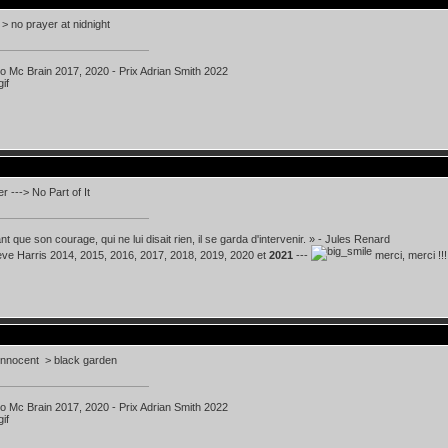
> no prayer at nidnight
ko Mc Brain 2017, 2020 - Prix Adrian Smith 2022
r ---> No Part of It
t que son courage, qui ne lui disait rien, il se garda d'intervenir. » - Jules Renard
teve Harris 2014, 2015, 2016, 2017, 2018, 2019, 2020 et
2021
---
merci, merci !!!
innocent > black garden
ko Mc Brain 2017, 2020 - Prix Adrian Smith 2022