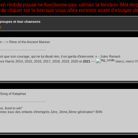
ien mot de passe ne fonctionne pas, utilisez la fonction 'Mot de 
 de cliquer sur le lien que vous allez recevoir avant d'essayer 
groupes et leur chansons
t
n ---> Rime of the Ancient Mariner
t que son courage, qui ne lui disait rien, il se garda d'intervenir. » - Jules Renard
teve Harris 2014, 2015, 2016, 2017, 2018, 2019, 2020 et
2021
---
merci, merci !!!
 Song of Kaiaphas
se, lived to win"
mes tous des enfants d'immigrés.1ère, 2ème,3ème génération" BXN