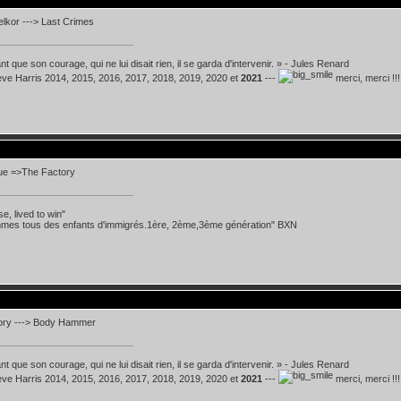
lkor ---> Last Crimes
t que son courage, qui ne lui disait rien, il se garda d'intervenir. » - Jules Renard
teve Harris 2014, 2015, 2016, 2017, 2018, 2019, 2020 et
2021
---
merci, merci !!!
ue =>The Factory
se, lived to win"
mes tous des enfants d'immigrés.1ère, 2ème,3ème génération" BXN
ory ---> Body Hammer
t que son courage, qui ne lui disait rien, il se garda d'intervenir. » - Jules Renard
teve Harris 2014, 2015, 2016, 2017, 2018, 2019, 2020 et
2021
---
merci, merci !!!