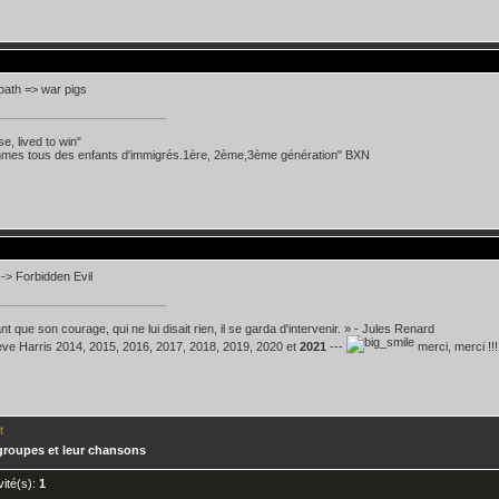
bath => war pigs
se, lived to win"
mes tous des enfants d'immigrés.1ère, 2ème,3ème génération" BXN
-> Forbidden Evil
t que son courage, qui ne lui disait rien, il se garda d'intervenir. » - Jules Renard
teve Harris 2014, 2015, 2016, 2017, 2018, 2019, 2020 et
2021
---
merci, merci !!!
t
groupes et leur chansons
nvité(s):
1