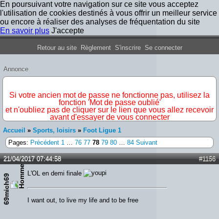
En poursuivant votre navigation sur ce site vous acceptez
l'utilisation de cookies destinés à vous offrir un meilleur service
ou encore à réaliser des analyses de fréquentation du site
En savoir plus
J'accepte
Forum Iron Maiden France
Retour au site
Règlement
S'inscrire
Se connecter
Annonce
IMPORTANT
Si votre ancien mot de passe ne fonctionne pas, utilisez la
fonction 'Mot de passe oublié'
et n'oubliez pas de cliquer sur le lien que vous allez recevoir
avant d'essayer de vous connecter
Accueil
»
Sports, loisirs
»
Foot Ligue 1
Pages:
Précédent
1
…
76
77
78
79
80
…
84
Suivant
21/04/2017 07:44:58
#1156
L'OL en demi finale
69mich69
I want out, to live my life and to be free