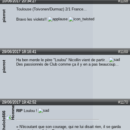
10/06/2017 20:34:27
#1168
Toulouse (Toivonen/Durmaz) 2/1 France...
pierrot
Bravo les violets!!
29/06/2017 18:16:41
#1169
Ha ben merde le père "Loulou" Nicollin vient de partir...
pierrot
Des passionnés de Club comme ça il y en a pas beaucoup...
29/06/2017 19:42:52
#1170
RIP
Loulou !
thelols666
« N'écoutant que son courage, qui ne lui disait rien, il se garda