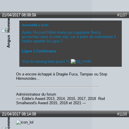
21/04/2017 08:08:59
#1157
thelols666 a écrit:
Après l'Accord Hôtel Arena qui supplante Bercy,
accrochez-vous à votre slip, car à partir de maintenant il
Angus
faudra appeler la Ligue 1 :
Ligue 1 Conforama
Vive le naming bien pourri !!!
On a encore échappé à Dragée Fuca, Tampax ou Stop
Hémoroïdes...
Administrateur du forum
---- Eddie's Award 2013, 2014, 2015, 2017, 2019 Rod
Smallwood's Award 2015, 2018 et 2021 ---
21/04/2017 08:14:08
#1158