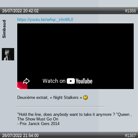
26/07/2022 20:42:02
#1356
https://youtu.be/wAqc_zfmML0
Simbaud
Deuxième extrait, « Night Stalkers »
"Hold the line, does anybody want to take it anymore ? "Queen ,
The Show Must Go On
- Prix Janick Gers 2014
26/07/2022 21:54:00
#1357