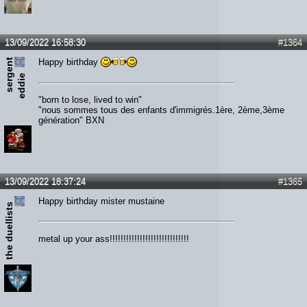
13/09/2022 16:58:30
#1364
s
e
r
e
n
t
e
d
d
i
Happy birthday
g
e
"born to lose, lived to win"
"nous sommes tous des enfants d'immigrés.1ère, 2ème,3ème
génération" BXN
13/09/2022 18:37:24
#1365
Happy birthday mister mustaine
the duellists
metal up your ass!!!!!!!!!!!!!!!!!!!!!!!!!!!!!