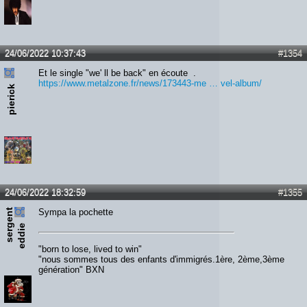
24/06/2022 10:37:43
#1354
Et le single "we' ll be back" en écoute .
https://www.metalzone.fr/news/173443-me … vel-album/
pierick
24/06/2022 18:32:59
#1355
s
e
r
e
n
t
e
d
d
i
Sympa la pochette
g
e
"born to lose, lived to win"
"nous sommes tous des enfants d'immigrés.1ère, 2ème,3ème
génération" BXN