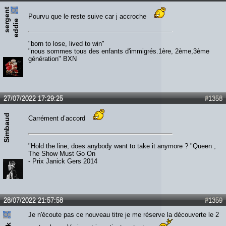
s
e
r
e
n
t
e
d
d
i
Pourvu que le reste suive car j accroche
g
e
"born to lose, lived to win"
"nous sommes tous des enfants d'immigrés.1ère, 2ème,3ème
génération" BXN
27/07/2022 17:29:25
#1358
Simbaud
Carrément d’accord
"Hold the line, does anybody want to take it anymore ? "Queen ,
The Show Must Go On
- Prix Janick Gers 2014
28/07/2022 21:57:58
#1359
Je n'écoute pas ce nouveau titre je me réserve la découverte le 2