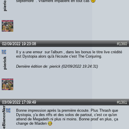
pierick
septembre . Vraiment impatient en tout cas
02/09/2022 19:23:08
#1360
Il y a une erreur sur l'album , dans les bonus le titre live crédité
est Dystopia alors qu'à l'écoute c'est The Conjuring.
pierick
Dernière édition de: pierick (02/09/2022 19:24:31)
03/09/2022 17:09:49
#1361
VinceBiancoNero
Bonne impression après la première écoute. Plus Thrash que
Dystopia, y'a des riffs et des solos de partout, c'est ce qu'on
attend de Megadeth ni plus ni moins. Bonne prod' en plus, ça
change de Maiden