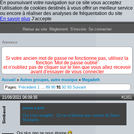
En poursuivant votre navigation sur ce site vous acceptez
l'utilisation de cookies destinés à vous offrir un meilleur service
ou encore à réaliser des analyses de fréquentation du site
En savoir plus
J'accepte
Forum Iron Maiden France
Retour au site
Règlement
S'inscrire
Se connecter
Annonce
IMPORTANT
Si votre ancien mot de passe ne fonctionne pas, utilisez la
fonction 'Mot de passe oublié'
et n'oubliez pas de cliquer sur le lien que vous allez recevoir
avant d'essayer de vous connecter
Accueil
»
Autres groupes, autre musique
»
Megadeth
Pages:
Précédent
1
…
89
90
91
92
93
Suivant
21/06/2021 06:09:35
#1351
Simbaud
pierick a écrit:
Oui c'est exagéré . Ça ne m'étonne pas venant de Dave
Mustaine .
Oui plus rien ne nous étonne