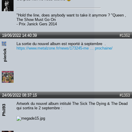
"Hold the line, does anybody want to take it anymore ? "Queen ,
The Show Must Go On
- Prix Janick Gers 2014
19/06/2022 14:40:39
#1352
La sortie du nouvel album est reporté à septembre .
https://www.metalzone.fr/news/173245-me … prochaine/
pierick
24/06/2022 08:37:15
#1353
Artwork du nouvel album intitulé The Sick The Dying & The Dead
Phil93
qui sortira le 2 septembre :