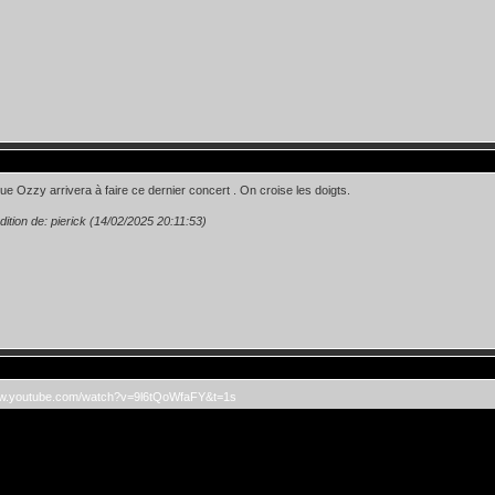
ue Ozzy arrivera à faire ce dernier concert . On croise les doigts.
dition de: pierick (14/02/2025 20:11:53)
ww.youtube.com/watch?v=9l6tQoWfaFY&t=1s