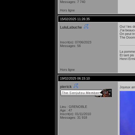
Messages: 7 740
Hors ligne
15/02/2025 11:26:35
Oui ! les 
LuluLabuche
J'ai beauc
On peut tr
The Doom 
Inscrit(e): 07/06/2023
Messages: 56
La pomme e
Et tant pis
Henri Erm
Hors ligne
19/02/2025 06:15:10
pierick
Joyeux ann
Lieu : GRENOBLE
Age : 47
Inscrit(e): 01/11/2010
Messages: 31 918