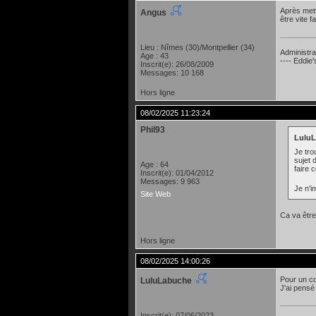
Après mett
Angus
être vite fa
Lieu : Nîmes (30)/Montpellier (34)
Administra
Age : 43
---- Eddie
Inscrit(e): 26/08/2009
Messages: 10 168
Hors ligne
08/02/2025 11:23:24
Phil93
LuluL
Je tro
sujet 
Age : 64
faire
Inscrit(e): 01/04/2012
Messages: 9 963
Je n'i
Site Web
Ca va être 
Hors ligne
08/02/2025 14:00:26
Pour un co
LuluLabuche
J'ai pens
Inscrit(e): 07/06/2023