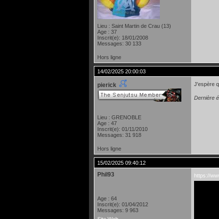
Lieu : Saint Martin de Crau (13)
Age : 37
Inscrit(e): 18/01/2008
Messages: 30 133
Hors ligne
14/02/2025 20:00:03
J'espère q
pierick
Dernière é
Lieu : GRENOBLE
Age : 47
Inscrit(e): 01/11/2010
Messages: 31 918
Hors ligne
15/02/2025 09:40:12
Phil93
https://w
Age : 64
Inscrit(e): 01/04/2012
Messages: 9 963