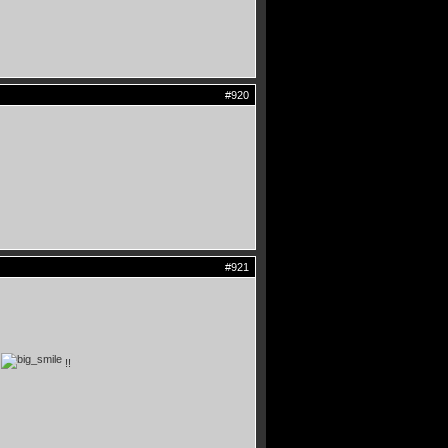
#920
#921
2
!!