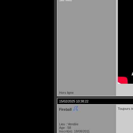
Site Web
Hors ligne
15/02/2025 10:38:22
Toujours t
Fireball
Lieu : Vendée
Age : 58
Inscrit(e): 18/08/2011