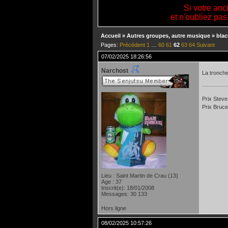
Si votre anc
et n'oubliez pas
Accueil
»
Autres groupes, autre musique
»
blac
Pages:
Précédent
1
…
60
61
62
63
64
Suivant
07/02/2025 18:26:56
Narchost
La tronch
Prix Steve
Prix Bruce
Lieu : Saint Martin de Crau (13)
Age : 37
Inscrit(e): 18/01/2008
Messages: 30 133
Hors ligne
08/02/2025 10:57:26