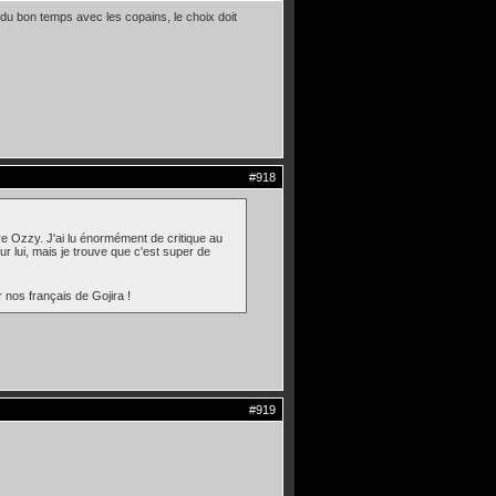
u bon temps avec les copains, le choix doit
#918
ère Ozzy. J'ai lu énormément de critique au
our lui, mais je trouve que c'est super de
 nos français de Gojira !
#919