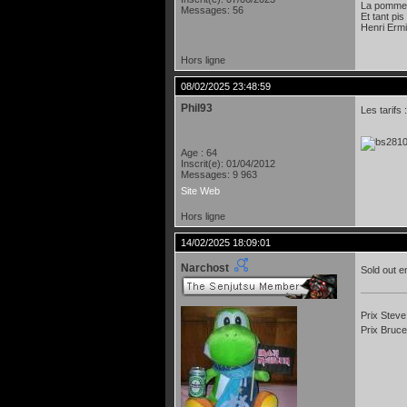
La pomme e
Messages: 56
Et tant pis
Henri Erm
Hors ligne
08/02/2025 23:48:59
Phil93
Les tarifs :
Age : 64
Inscrit(e): 01/04/2012
Messages: 9 963
Site Web
Hors ligne
14/02/2025 18:09:01
Narchost
Sold out 
Prix Steve
Prix Bruce