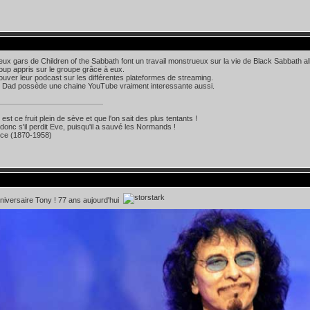
deux gars de Children of the Sabbath font un travail monstrueux sur la vie de Black Sabbath 
oup appris sur le groupe grâce à eux.
ouver leur podcast sur les différentes plateformes de streaming.
Dad possède une chaine YouTube vraiment interessante aussi.
st ce fruit plein de sève et que l'on sait des plus tentants !
 donc s'il perdit Eve, puisqu'il a sauvé les Normands !
ice (1870-1958)
iversaire Tony ! 77 ans aujourd'hui