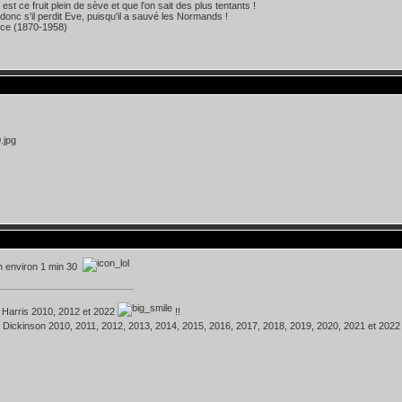
st ce fruit plein de sève et que l'on sait des plus tentants !
 donc s'il perdit Eve, puisqu'il a sauvé les Normands !
ice (1870-1958)
en environ 1 min 30
 Harris 2010, 2012 et 2022
!!
 Dickinson 2010, 2011, 2012, 2013, 2014, 2015, 2016, 2017, 2018, 2019, 2020, 2021 et 202