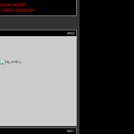
passe oublié'
de vous connecter
#916
2
!!
#917