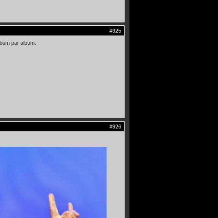
#925
album par album.
#926