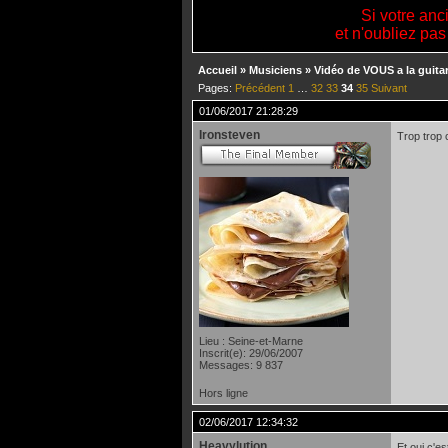
Si votre anc
et n'oubliez pas
Accueil
»
Musiciens
»
Vidéo de VOUS a la guitar
Pages:
Précédent
1
…
32
33
34
35
Suivant
01/06/2017 21:28:29
Ironsteven
Trop trop 
Lieu : Seine-et-Marne
Inscrit(e): 29/06/2007
Messages: 9 837
Hors ligne
02/06/2017 12:34:32
Heavylution
Et oui c'es