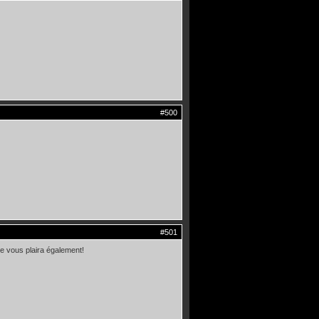
#500
#501
lle vous plaira également!