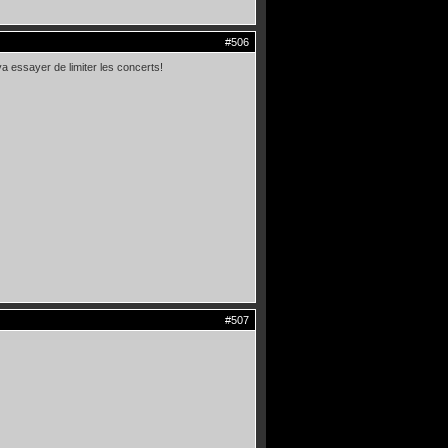
#506
va essayer de limiter les concerts!
#507