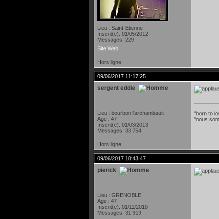
Lieu : Saint-Etienne
Inscrit(e): 01/05/2012
Messages: 229
Site Web
Hors ligne
09/06/2017 11:17:25
sergent eddie
Lieu : bourbon l'archambault
"born to lo
Age : 47
"nous som
Inscrit(e): 01/03/2013
Messages: 33 754
Hors ligne
09/06/2017 18:43:47
pierick
Lieu : GRENOBLE
Age : 47
Inscrit(e): 01/11/2010
Messages: 31 919