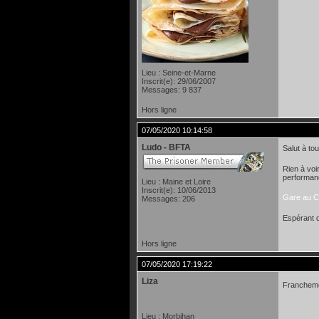
Lieu : Seine-et-Marne
Inscrit(e): 29/06/2007
Messages: 9 837
Hors ligne
07/05/2020 10:14:58
Ludo - BFTA
Salut à tou
Rien à voi
performance
Lieu : Maine et Loire
Inscrit(e): 10/06/2013
Gare au C
Messages: 206
Espérant q
Hors ligne
07/05/2020 17:19:22
Liza
Francheme
Lieu : Morbihan