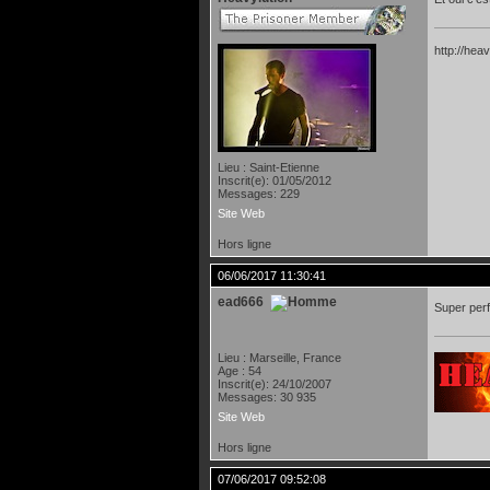
http://heav
Lieu : Saint-Etienne
Inscrit(e): 01/05/2012
Messages: 229
Site Web
Hors ligne
06/06/2017 11:30:41
ead666
Super per
Lieu : Marseille, France
Age : 54
Inscrit(e): 24/10/2007
Messages: 30 935
Site Web
Hors ligne
07/06/2017 09:52:08