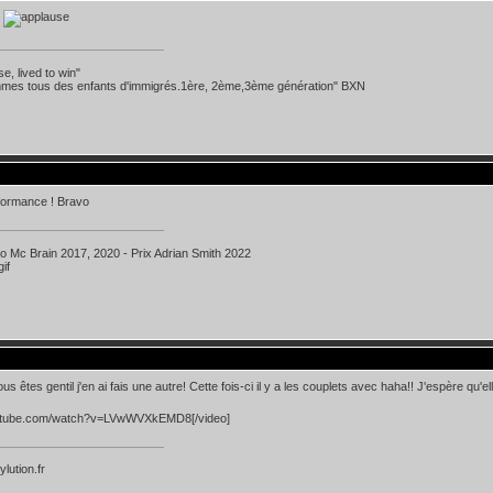
l
se, lived to win"
mes tous des enfants d'immigrés.1ère, 2ème,3ème génération" BXN
formance ! Bravo
ko Mc Brain 2017, 2020 - Prix Adrian Smith 2022
s êtes gentil j'en ai fais une autre! Cette fois-ci il y a les couplets avec haha!! J'espère qu'e
utube.com/watch?v=LVwWVXkEMD8[/video]
ylution.fr