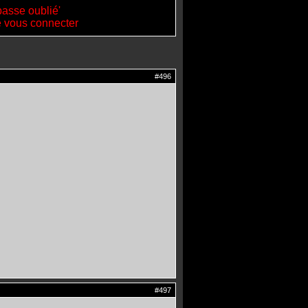
passe oublié'
de vous connecter
#496
#497