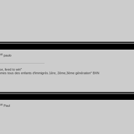
paulo
se, lived to win"
mes tous des enfants d'immigrés.1ère, 2ème,3ème génération" BXN
Paul