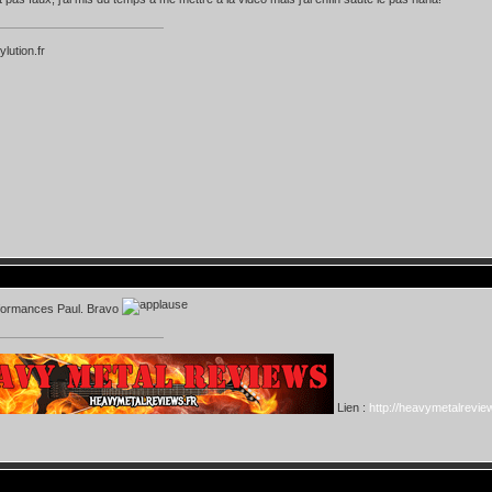
ylution.fr
formances Paul. Bravo
Lien :
http://heavymetalreview