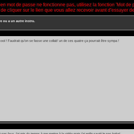
ien mot de passe ne fonctionne pas, utilisez la fonction 'Mot de 
 de cliquer sur le lien que vous allez recevoir avant d'essayer 
e ou a un autre instru.
cool ! Faudrait qu'on se fasse une collab' un de ces quatre ça pourrait être sympa !
t pas faux, j'ai mis du temps à me mettre à la vidéo mais j'ai enfin sauté le pas haha!