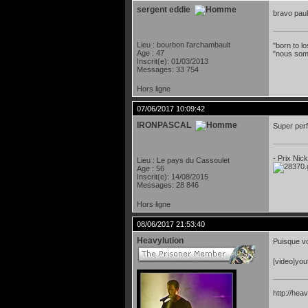
sergent eddie
bravo pau
Lieu : bourbon l'archambault
"born to lo
Age : 47
"nous som
Inscrit(e): 01/03/2013
Messages: 33 754
Hors ligne
07/06/2017 10:09:42
IRONPASCAL
Super per
- Prix Nic
Lieu : Le pays du Cassoulet
Age : 56
Inscrit(e): 14/08/2015
Messages: 28 846
Hors ligne
08/06/2017 21:53:40
Heavylution
Puisque vou
[video]yo
http://heav