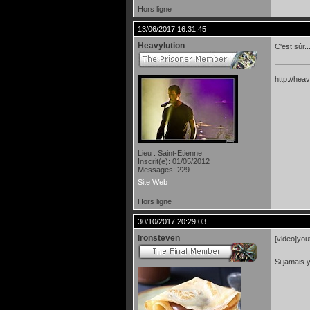
Hors ligne
13/06/2017 16:31:45
Heavylution
C'est sûr.
http://heav
Lieu : Saint-Etienne
Inscrit(e): 01/05/2012
Messages: 229
Site Web
Hors ligne
30/10/2017 20:29:03
Ironsteven
[video]yo
Si jamais y