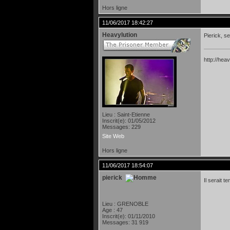
Hors ligne
11/06/2017 18:42:27
Heavylution
Pierick, s
http://heav
Lieu : Saint-Etienne
Inscrit(e): 01/05/2012
Messages: 229
Site Web
Hors ligne
11/06/2017 18:54:07
pierick
Il serait 
Lieu : GRENOBLE
Age : 47
Inscrit(e): 01/11/2010
Messages: 31 919