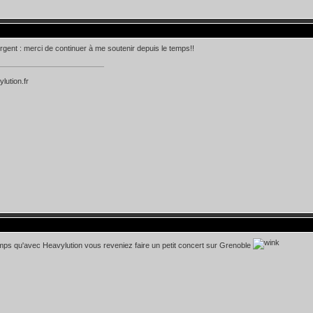
ergent : merci de continuer à me soutenir depuis le temps!!
ylution.fr
temps qu'avec Heavylution vous reveniez faire un petit concert sur Grenoble