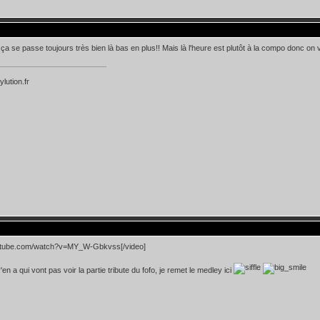
..ça se passe toujours très bien là bas en plus!! Mais là l'heure est plutôt à la compo donc on 
ylution.fr
utube.com/watch?v=MY_W-Gbkvss[/video]
'en a qui vont pas voir la partie tribute du fofo, je remet le medley ici