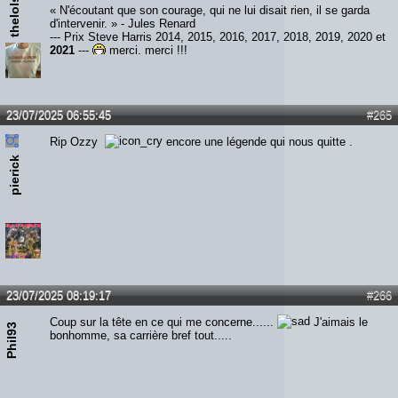
thelols666
« N'écoutant que son courage, qui ne lui disait rien, il se garda
d'intervenir. » - Jules Renard
--- Prix Steve Harris 2014, 2015, 2016, 2017, 2018, 2019, 2020 et
2021
---
merci, merci !!!
23/07/2025 06:55:45
#265
Rip Ozzy
encore une légende qui nous quitte .
pierick
23/07/2025 08:19:17
#266
Coup sur la tête en ce qui me concerne......
J'aimais le
Phil93
bonhomme, sa carrière bref tout.....