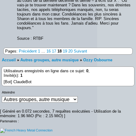
au cours de la dernière décennie et demie – a écrit sur X : "Où
vais-je te trouver maintenant ? Dans les souvenirs, nos étreintes
tacites, nos appels téléphoniques manqués, non, tu seras
toujours dans mon cœur. Condoléances les plus sincères à
Sharon et à tous les membres de la famille. RIP. Sincères
condoléances à tous les fans. Jamais d’adieu. Merci pour
toujours."
Source : RTBF
Pages:
Précédent
1
…
16
17
18
19
20
Suivant
Accueil
»
Autres groupes, autre musique
»
Ozzy Osbourne
Utilisateurs enregistrés en ligne dans ce sujet:
0
,
Invité(s):
1
[Bot] ClaudeBot
Atteindre
[ Généré en 0.072 secondes, 7 requêtes exécutées - Utilisation de la
mémoire: 1.96 MiO (Pic : 2.15 MiO) ]
Partenaires :