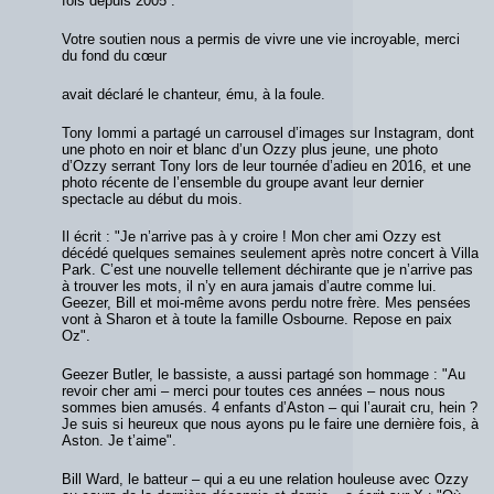
fois depuis 2005 :
Votre soutien nous a permis de vivre une vie incroyable, merci
du fond du cœur
avait déclaré le chanteur, ému, à la foule.
Tony Iommi a partagé un carrousel d’images sur Instagram, dont
une photo en noir et blanc d’un Ozzy plus jeune, une photo
d’Ozzy serrant Tony lors de leur tournée d’adieu en 2016, et une
photo récente de l’ensemble du groupe avant leur dernier
spectacle au début du mois.
Il écrit : "Je n’arrive pas à y croire ! Mon cher ami Ozzy est
décédé quelques semaines seulement après notre concert à Villa
Park. C’est une nouvelle tellement déchirante que je n’arrive pas
à trouver les mots, il n’y en aura jamais d’autre comme lui.
Geezer, Bill et moi-même avons perdu notre frère. Mes pensées
vont à Sharon et à toute la famille Osbourne. Repose en paix
Oz".
Geezer Butler, le bassiste, a aussi partagé son hommage : "Au
revoir cher ami – merci pour toutes ces années – nous nous
sommes bien amusés. 4 enfants d’Aston – qui l’aurait cru, hein ?
Je suis si heureux que nous ayons pu le faire une dernière fois, à
Aston. Je t’aime".
Bill Ward, le batteur – qui a eu une relation houleuse avec Ozzy