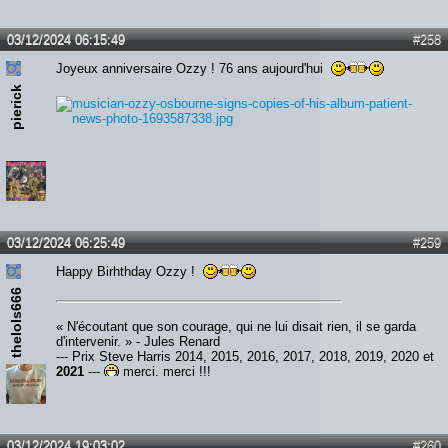
03/12/2024 06:15:49
#258
Joyeux anniversaire Ozzy ! 76 ans aujourd'hui
pierick
03/12/2024 06:25:49
#259
Happy Birhthday Ozzy !
thelols666
« N'écoutant que son courage, qui ne lui disait rien, il se garda
d'intervenir. » - Jules Renard
--- Prix Steve Harris 2014, 2015, 2016, 2017, 2018, 2019, 2020 et
2021
---
merci, merci !!!
03/12/2024 19:03:02
#260