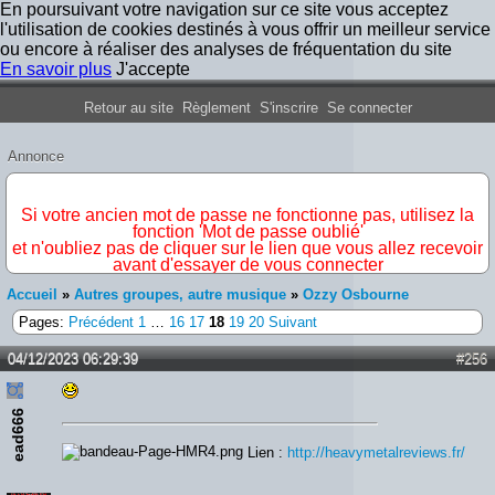
En poursuivant votre navigation sur ce site vous acceptez
l'utilisation de cookies destinés à vous offrir un meilleur service
ou encore à réaliser des analyses de fréquentation du site
En savoir plus
J'accepte
Forum Iron Maiden France
Retour au site
Règlement
S'inscrire
Se connecter
Annonce
IMPORTANT
Si votre ancien mot de passe ne fonctionne pas, utilisez la
fonction 'Mot de passe oublié'
et n'oubliez pas de cliquer sur le lien que vous allez recevoir
avant d'essayer de vous connecter
Accueil
»
Autres groupes, autre musique
»
Ozzy Osbourne
Pages:
Précédent
1
…
16
17
18
19
20
Suivant
04/12/2023 06:29:39
#256
ead666
Lien :
http://heavymetalreviews.fr/