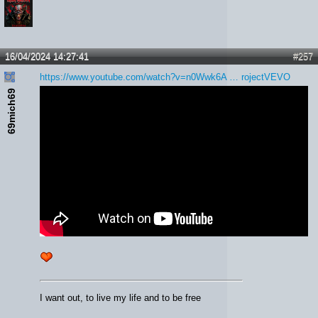
16/04/2024 14:27:41
#257
https://www.youtube.com/watch?v=n0Wwk6A … rojectVEVO
69mich69
I want out, to live my life and to be free