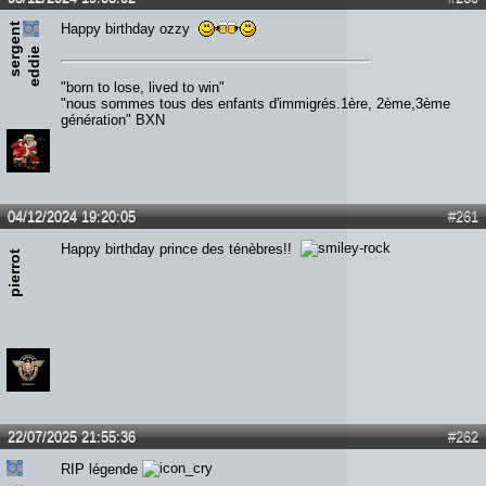
s
e
r
e
n
t
e
d
d
i
Happy birthday ozzy
g
e
"born to lose, lived to win"
"nous sommes tous des enfants d'immigrés.1ère, 2ème,3ème
génération" BXN
04/12/2024 19:20:05
#261
Happy birthday prince des ténèbres!!
pierrot
22/07/2025 21:55:36
#262
RIP légende