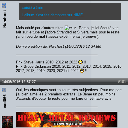
ead666 a écrit:
Narchost
L'album s'est fait démonter sur NIME.
Mais adulé par d'autres sites
. Perso, je l'ai écouté vite
fait sur le tube et j'adore Stranded et Silvera mais pour le reste
j'ai un peu de mal ( assez expérimental je trouve ).
Dernière édition de: Narchost (14/06/2016 12:34:55)
Prix Steve Harris 2010, 2012 et 2022
!!
Prix Bruce Dickinson 2010, 2011, 2012, 2013, 2014, 2015, 2016,
2017, 2018, 2019, 2020, 2021 et 2022
!!
14/06/2016 12:37:27
#101
Oui, les chroniques sont toujours très subjectives. Pour ma part
j'ai bien aimé les 2 premiers extraits. Le 3ème un peu moins.
ead666
J'attends d'écouter le reste pour me faire un véritable avis.