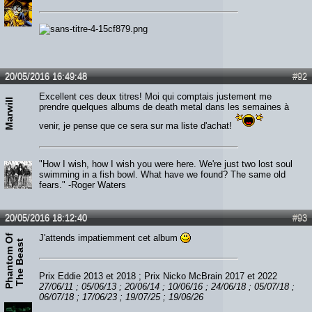
20/05/2016 16:49:48
#92
Excellent ces deux titres! Moi qui comptais justement me
Marwill
prendre quelques albums de death metal dans les semaines à
venir, je pense que ce sera sur ma liste d'achat!
"How I wish, how I wish you were here. We're just two lost soul
swimming in a fish bowl. What have we found? The same old
fears." -Roger Waters
20/05/2016 18:12:40
#93
P
h
a
n
t
o
m
O
f
T
h
e
B
e
a
s
J'attends impatiemment cet album
t
Prix Eddie 2013 et 2018 ; Prix Nicko McBrain 2017 et 2022
27/06/11 ; 05/06/13 ; 20/06/14 ; 10/06/16 ; 24/06/18 ; 05/07/18 ;
06/07/18 ; 17/06/23 ; 19/07/25 ; 19/06/26