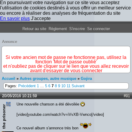
En poursuivant votre navigation sur ce site vous acceptez
l'utilisation de cookies destinés à vous offrir un meilleur service
ou encore à réaliser des analyses de fréquentation du site
En savoir plus
J'accepte
Forum Iron Maiden France
Retour au site
Règlement
S'inscrire
Se connecter
Annonce
IMPORTANT
Si votre ancien mot de passe ne fonctionne pas, utilisez la
fonction 'Mot de passe oublié'
et n'oubliez pas de cliquer sur le lien que vous allez recevoir
avant d'essayer de vous connecter
Accueil
»
Autres groupes, autre musique
»
Gojira
Pages:
Précédent
1
…
5
6
7
8
9
10
11
Suivant
20/05/2016 10:21:59
#91
Une nouvelle chanson a été dévoilée
the prisoner
[video]youtube.com/watch?v=iVvXB-Vwnco[/video]
Ce nouvel album s'annonce très bon