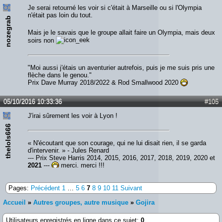
Je serai retourné les voir si c'était à Marseille ou si l'Olympia
n'était pas loin du tout.
nozegrab
Mais je le savais que le groupe allait faire un Olympia, mais deux
soirs non
"Moi aussi j'étais un aventurier autrefois, puis je me suis pris une
flèche dans le genou."
Prix Dave Murray 2018/2022 & Rod Smallwood 2020
05/10/2016 10:33:36
#105
J'irai sûrement les voir à Lyon !
thelols666
« N'écoutant que son courage, qui ne lui disait rien, il se garda
d'intervenir. » - Jules Renard
--- Prix Steve Harris 2014, 2015, 2016, 2017, 2018, 2019, 2020 et
2021
---
merci, merci !!!
Pages:
Précédent
1
…
5
6
7
8
9
10
11
Suivant
Accueil
»
Autres groupes, autre musique
»
Gojira
Utilisateurs enregistrés en ligne dans ce sujet:
0
,