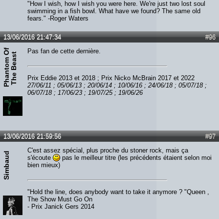
"How I wish, how I wish you were here. We're just two lost soul
swimming in a fish bowl. What have we found? The same old
fears." -Roger Waters
13/06/2016 21:47:34
#96
P
h
a
n
t
o
m
O
f
T
h
e
B
e
a
s
Pas fan de cette dernière.
t
Prix Eddie 2013 et 2018 ; Prix Nicko McBrain 2017 et 2022
27/06/11 ; 05/06/13 ; 20/06/14 ; 10/06/16 ; 24/06/18 ; 05/07/18 ;
06/07/18 ; 17/06/23 ; 19/07/25 ; 19/06/26
13/06/2016 21:59:56
#97
C'est assez spécial, plus proche du stoner rock, mais ça
Simbaud
s'écoute
pas le meilleur titre (les précédents étaient selon moi
bien mieux)
"Hold the line, does anybody want to take it anymore ? "Queen ,
The Show Must Go On
- Prix Janick Gers 2014