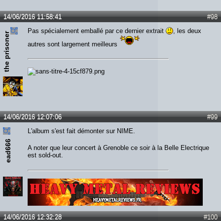
14/06/2016 11:58:41
#98
Pas spécialement emballé par ce dernier extrait
, les deux
the prisoner
autres sont largement meilleurs
14/06/2016 12:07:06
#99
L'album s'est fait démonter sur NIME.
ead666
A noter que leur concert à Grenoble ce soir à la Belle Electrique
est sold-out.
Lien :
http://heavymetalreviews.fr/
14/06/2016 12:32:28
#100