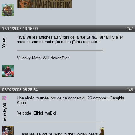
17/11/2007 19:16:00
#47
j'avai vu les affiches au Virgin de la rue St fé.. j'ai failli y aller
Yrian
mais le samedi matin j'ai cours j'étais degouté..
*/Heavy Metal Will Never Die*
02/02/2008 08:25:54
#48
Une vidéo tournée lors de ce concert du 26 octobre : Genghis
Khan
musky00
[yt code=Eihjql_wgBk]
... and realise you're living in the Golden Years