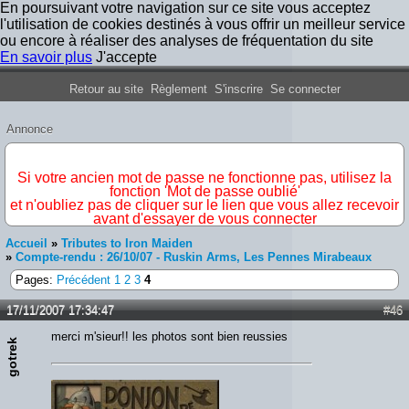
En poursuivant votre navigation sur ce site vous acceptez
l'utilisation de cookies destinés à vous offrir un meilleur service
ou encore à réaliser des analyses de fréquentation du site
En savoir plus
J'accepte
Forum Iron Maiden France
Retour au site
Règlement
S'inscrire
Se connecter
Annonce
IMPORTANT
Si votre ancien mot de passe ne fonctionne pas, utilisez la
fonction 'Mot de passe oublié'
et n'oubliez pas de cliquer sur le lien que vous allez recevoir
avant d'essayer de vous connecter
Accueil
»
Tributes to Iron Maiden
»
Compte-rendu : 26/10/07 - Ruskin Arms, Les Pennes Mirabeaux
Pages:
Précédent
1
2
3
4
17/11/2007 17:34:47
#46
merci m'sieur!! les photos sont bien reussies
gotrek