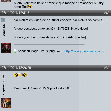
Mieux vaut être belle et rebelle que moche et remoche! Musky
aime Rod
27/11/2016 12:41:31
#49
Souvenirs en vidéo de ce super concert. Souvenirs souvenirs ...
ead666
[video]youtube.com/watch?v=j1k76EG_Naw[/video]
[video]youtube.com/watch?v=ZjfgAnGAlv0[/video]
Lien :
http://heavymetalreviews.fr/
27/11/2016 18:24:29
#50
appiantiqua
Prix Janick Gers 2015 & prix Eddie 2016