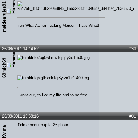
maidenrules91
Iron What?...Iron fucking Maiden That's What!
26/08/2011 14:14:52
#80
69mich69
I want out, to live my life and to be free
26/08/2011 15:58:16
#81
J'aime beaucoup la 2e photo
Kylma