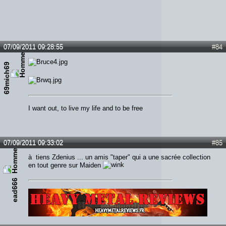
07/09/2011 09:28:55
#84
69mich69
I want out, to live my life and to be free
07/09/2011 09:33:02
#85
à tiens Zdenius ... un amis "taper" qui a une sacrée collection
en tout genre sur Maiden
ead666
Lien :
http://heavymetalreviews.fr/