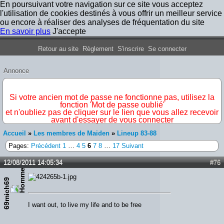
En poursuivant votre navigation sur ce site vous acceptez
l'utilisation de cookies destinés à vous offrir un meilleur service
ou encore à réaliser des analyses de fréquentation du site
En savoir plus
J'accepte
Forum Iron Maiden France
Retour au site
Règlement
S'inscrire
Se connecter
Annonce
IMPORTANT
Si votre ancien mot de passe ne fonctionne pas, utilisez la
fonction 'Mot de passe oublié'
et n'oubliez pas de cliquer sur le lien que vous allez recevoir
avant d'essayer de vous connecter
Accueil
»
Les membres de Maiden
»
Lineup 83-88
Pages:
Précédent
1
…
4
5
6
7
8
…
17
Suivant
12/08/2011 14:05:34
#76
69mich69
I want out, to live my life and to be free