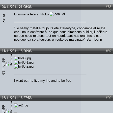
04/11/2011 21:08:36
#88
Enorme la tete à Nicko
xena
"Le heavy metal a toujours été stéréotypé, condamné et rejeté
car il nous confronte à ce que nous aimerions oublier, il célèbre
ce que nous rejetons tout en nourrissant nos craintes, c'est
pourquoi ça sera toujours un culte de marginaux" Sam Dunn
11/11/2011 18:20:06
#89
69mich69
I want out, to live my life and to be free
16/11/2011 16:27:53
#90