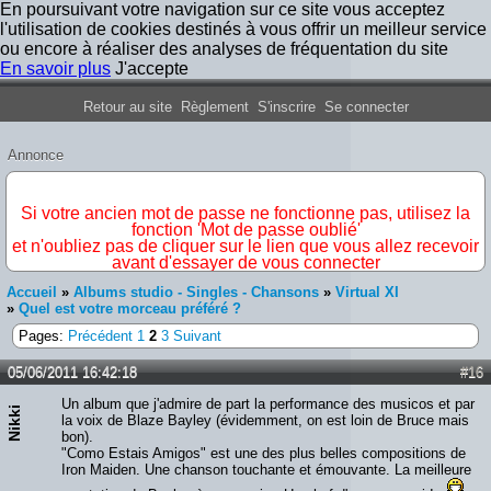
En poursuivant votre navigation sur ce site vous acceptez
l'utilisation de cookies destinés à vous offrir un meilleur service
ou encore à réaliser des analyses de fréquentation du site
En savoir plus
J'accepte
Forum Iron Maiden France
Retour au site
Règlement
S'inscrire
Se connecter
Annonce
IMPORTANT
Si votre ancien mot de passe ne fonctionne pas, utilisez la
fonction 'Mot de passe oublié'
et n'oubliez pas de cliquer sur le lien que vous allez recevoir
avant d'essayer de vous connecter
Accueil
»
Albums studio - Singles - Chansons
»
Virtual XI
»
Quel est votre morceau préféré ?
Pages:
Précédent
1
2
3
Suivant
05/06/2011 16:42:18
#16
Un album que j'admire de part la performance des musicos et par
Nikki
la voix de Blaze Bayley (évidemment, on est loin de Bruce mais
bon).
"Como Estais Amigos" est une des plus belles compositions de
Iron Maiden. Une chanson touchante et émouvante. La meilleure