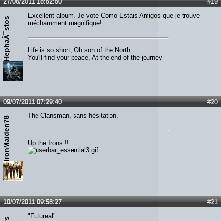
27/06/2011 18:52:50
#19
Excellent album. Je vote Como Estais Amigos que je trouve
HephaÃ¯stos
méchamment magnifique!
Life is so short, Oh son of the North
You'll find your peace, At the end of the journey
09/07/2011 07:29:40
#20
The Clansman, sans hésitation.
IronMaiden78
Up the Irons !!
10/07/2011 09:58:27
#21
"Futureal"