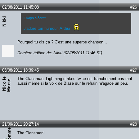
02/08/2011 11:45:08
#26
Nikki
Emrys a écrit:
J'adore ton humour, Arthur
Pourquoi tu dis ça ? C'est une superbe chanson...
Dernière édition de: Nikki (02/08/2011 11:46:31)
03/08/2011 18:39:45
#27
N
i
c
o
e
M
o
r
s
The Clansman, Lightning strikes twice est franchement pas mal
l
e
aussi même si la voix de Blaze sur le refrain m'agace un peu.
21/09/2011 20:27:14
#28
The Clansman!