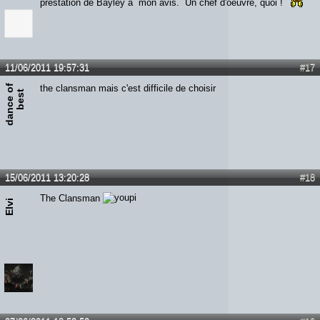
prestation de Bayley à mon avis. Un chef d'oeuvre, quoi !
11/06/2011 19:57:31
#17
d
a
n
c
e
o
f
b
e
s
the clansman mais c'est difficile de choisir
t
15/06/2011 13:20:28
#18
The Clansman
Elvi