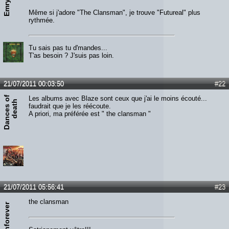
Emrys
Même si j'adore "The Clansman", je trouve "Futureal" plus
rythmée.
Tu sais pas tu d'mandes...
T'as besoin ? J'suis pas loin.
21/07/2011 00:03:50
#22
D
a
n
c
e
s
o
f
d
e
a
t
Les albums avec Blaze sont ceux que j'ai le moins écouté...
h
faudrait que je les réécoute.
A priori, ma préférée est " the clansman "
21/07/2011 05:56:41
#23
the clansman
satchforever