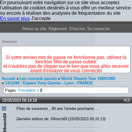
En poursuivant votre navigation sur ce site vous acceptez
l'utilisation de cookies destinés à vous offrir un meilleur service
ou encore à réaliser des analyses de fréquentation du site
En savoir plus
J'accepte
Forum Iron Maiden France
Retour au site
Règlement
S'inscrire
Se connecter
Annonce
IMPORTANT
Si votre ancien mot de passe ne fonctionne pas, utilisez la
fonction 'Mot de passe oublié'
et n'oubliez pas de cliquer sur le lien que vous allez recevoir
avant d'essayer de vous connecter
Accueil
»
Les concerts passés
»
World Slavery Tour 1984/1985
»
13/11/84 : Espace Tony Garnier - Lyon - FRANCE
Pages:
Précédent
1
2
15/05/2023 09:14:19
#16
Plein de souvenirs , 40 ans l'année prochaine.....
69mich69
Dernière édition de: 69mich69 (15/05/2023 09:16:13)