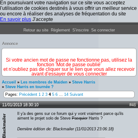
En poursuivant votre navigation sur ce site vous acceptez
l'utilisation de cookies destinés à vous offrir un meilleur service
ou encore à réaliser des analyses de fréquentation du site
En savoir plus
J'accepte
Forum Iron Maiden France
Retour au site
Règlement
S'inscrire
Se connecter
Annonce
IMPORTANT
Si votre ancien mot de passe ne fonctionne pas, utilisez la
fonction 'Mot de passe oublié'
et n'oubliez pas de cliquer sur le lien que vous allez recevoir
avant d'essayer de vous connecter
Accueil
»
Les membres de Maiden
»
Steve Harris
»
Steve Harris en tournée ?
Pages:
Précédent
1
2
3
4
5
6
…
14
Suivant
11/01/2013 18:30:10
#46
Il y'a des gens sur ce forum qui y vont vraiment parce qu'ils
Blackmailer
aiment le projet solo de Steve
Pasquier
Harris ?
Dernière édition de: Blackmailer (11/01/2013 23:06:18)