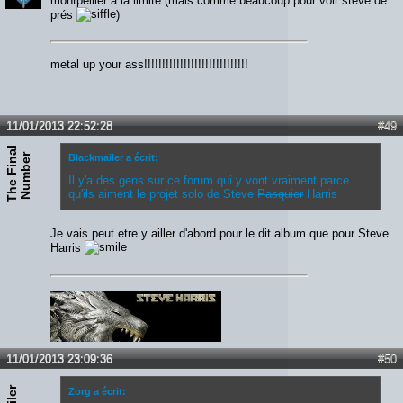
montpellier a la limite (mais comme beaucoup pour voir steve de
prés
)
metal up your ass!!!!!!!!!!!!!!!!!!!!!!!!!!!!!
11/01/2013 22:52:28
#49
T
h
e
F
i
n
a
l
N
u
m
b
e
r
Blackmailer a écrit:
Il y'a des gens sur ce forum qui y vont vraiment parce
qu'ils aiment le projet solo de Steve
Pasquier
Harris
Je vais peut etre y ailler d'abord pour le dit album que pour Steve
Harris
11/01/2013 23:09:36
#50
Zorg a écrit: