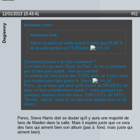
12/01/2013 15:43:41
#52
Dagienny
Voivodian a écrit:
Narchost a écrit:
Steve va péter un cable quand il verra que 99,99 %
de la salle portera un TS Maiden
Comment pourrait-il en être autrement ?
C'est bien le cas avec Blaze ou Paul , ils ne se prennent
pas la tète pour autant , bien au contraire
Je tenterai de faire partie des 0,01% avec un T-shirt autre
que maiden pour faire plaisir à Steve
Perso , je ne serai pas pour qu'ils jouent du MAIDEN ( oà¹
alors un titre complètement inédit ) , mais pourquoi pas
quelques reprises d'un bon vieux THIN LIZZY oà¹ UFO (
"Doctor , doctor" serai on ne peut plus adapté pour un tel
show )
Perso, Steve Harris doit se douter qu'il y aura une majorité de
fans de Maiden dans la salle. Mais il espère juste que ce sera
des fans qui aiment bien son album (pas à fond, mais juste qui
aiment bien).