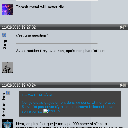
Thrash metal will never die.
11/01/2013 19:27:32
#47
c'est une question?
Zorg
Avant maiden il n'y avait rien, après non plus d'ailleurs
11/01/2013 19:40:24
#48
the duellists
IronMaiden44 a écrit:
Non je disais ça justement dans ce sens. Et même avec
Steve j'ai pas envie d'y aller, je le trouve tellement chiant
son album...
idem, en plus faut que je me tape 900 borne si s'était a