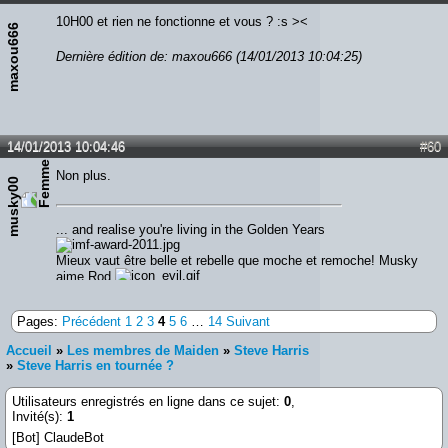
10H00 et rien ne fonctionne et vous ? :s ><
maxou666
Dernière édition de: maxou666 (14/01/2013 10:04:25)
14/01/2013 10:04:46
#60
Non plus.
musky00
... and realise you're living in the Golden Years
Mieux vaut être belle et rebelle que moche et remoche! Musky
aime Rod
Pages:
Précédent
1
2
3
4
5
6
…
14
Suivant
Accueil
»
Les membres de Maiden
»
Steve Harris
»
Steve Harris en tournée ?
Utilisateurs enregistrés en ligne dans ce sujet:
0
,
Invité(s):
1
[Bot] ClaudeBot