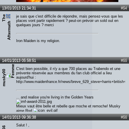
Lien :
http://heavymetalreviews.fr/
13/01/2013 21:34:31
#54
T
h
e
A
f
t
e
r
m
a
t
je sais que c'est difficile de répondre, mais pensez-vous que les
places vont partir rapidement ? peut-on prévoir un sold out en
h
quelques jours ? merci
Iron Maiden is my religion.
14/01/2013 05:58:51
#55
C'est bien possible, il n'y a que 700 places au Trabendo et une
musky00
prévente réservée aux membres du fan club officiel a lieu
aujourd'hui :
http://www.maidenfrance.fr/news/breve_629_steve+harris+british+l
... and realise you're living in the Golden Years
Mieux vaut être belle et rebelle que moche et remoche! Musky
aime Rod
14/01/2013 09:36:38
#56
Salut ! ,