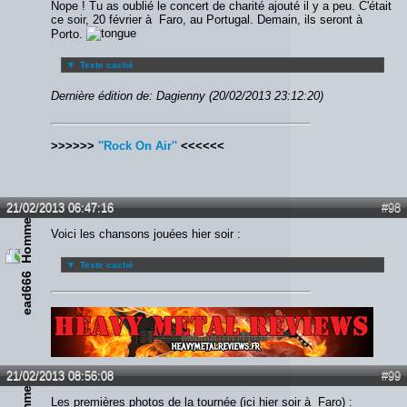
Nope ! Tu as oublié le concert de charité ajouté il y a peu. C'était
ce soir, 20 février à Faro, au Portugal. Demain, ils seront à
Porto.
▼
Texte caché
Dernière édition de: Dagienny (20/02/2013 23:12:20)
>>>>>>
''Rock On Air''
<<<<<<
21/02/2013 06:47:16
#98
Voici les chansons jouées hier soir :
▼
Texte caché
ead666
Lien :
http://heavymetalreviews.fr/
21/02/2013 08:56:08
#99
Les premières photos de la tournée (ici hier soir à Faro) :