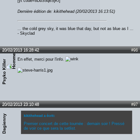
[yt code=8DbS5qeSjKI]
Dernière édition de: kikithehead (20/02/2013 16:13:51)
... the cold grey sky, it was blue that day, but not as blue as I ...
- Skyclad
20/02/2013 16:28:42
#96
En effet, merci pour l'info.
Psyko Killer
20/02/2013 23:10:48
#97
Dagienny
kikithehead a écrit:
Premier concert de cette tournée : demain soir ! Pressé
de voir ce que sera la setlist.