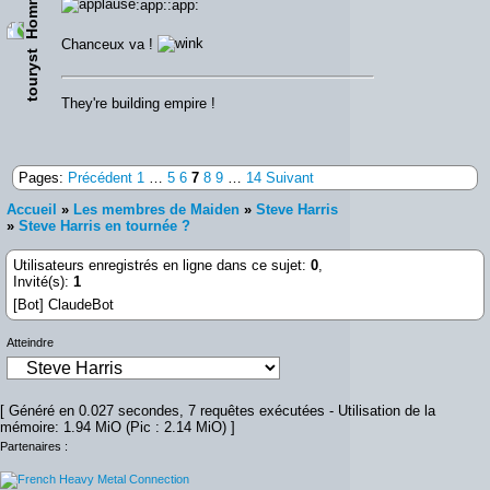
:app::app:
Chanceux va !
touryst
They're building empire !
Pages:
Précédent
1
…
5
6
7
8
9
…
14
Suivant
Accueil
»
Les membres de Maiden
»
Steve Harris
»
Steve Harris en tournée ?
Utilisateurs enregistrés en ligne dans ce sujet:
0
,
Invité(s):
1
[Bot] ClaudeBot
Atteindre
[ Généré en 0.027 secondes, 7 requêtes exécutées - Utilisation de la
mémoire: 1.94 MiO (Pic : 2.14 MiO) ]
Partenaires :