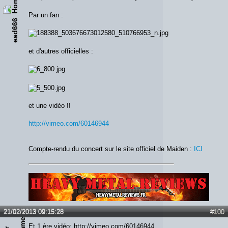
Par un fan :
ead666
et d'autres officielles :
et une vidéo !!
http://vimeo.com/60146944
Compte-rendu du concert sur le site officiel de Maiden :
ICI
Lien :
http://heavymetalreviews.fr/
21/02/2013 09:15:28
#100
Et 1 ère vidéo: http://vimeo.com/60146944