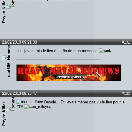
Psyko Killer
21/02/2013 09:21:03
#101
oui, j'avais mis le lien à la fin de mon message
ead666
Lien :
http://heavymetalreviews.fr/
21/02/2013 09:25:47
#102
Désolé... Et j'avais même pas vu le lien pour le
Psyko Killer
CR!