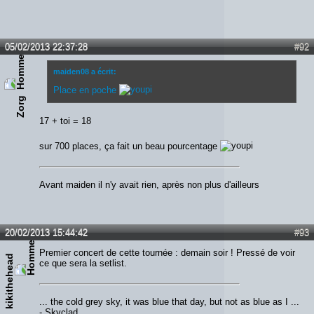
05/02/2013 22:37:28
#92
maiden08 a écrit:
Place en poche
Zorg
17 + toi = 18
sur 700 places, ça fait un beau pourcentage
Avant maiden il n'y avait rien, après non plus d'ailleurs
20/02/2013 15:44:42
#93
Premier concert de cette tournée : demain soir ! Pressé de voir
kikithehead
ce que sera la setlist.
... the cold grey sky, it was blue that day, but not as blue as I ...
- Skyclad