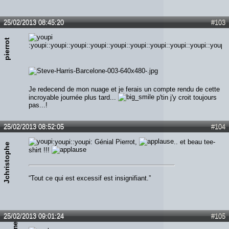
25/02/2013 08:45:20
#103
pierrot
:youpi::youpi::youpi::youpi::youpi::youpi::youpi::youpi::youpi::youpi:
Je redecend de mon nuage et je ferais un compte rendu de cette
incroyable journée plus tard...
p'tin j'y croit toujours
pas...!
25/02/2013 08:52:05
#104
:youpi::youpi: Génial Pierrot,
.. et beau tee-
Jchristophe
shirt !!!
“Tout ce qui est excessif est insignifiant.”
25/02/2013 09:01:24
#105