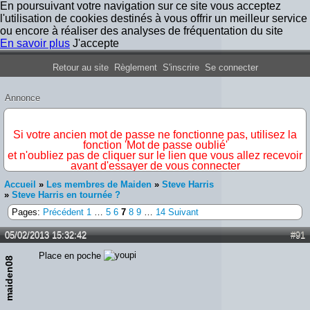
En poursuivant votre navigation sur ce site vous acceptez
l'utilisation de cookies destinés à vous offrir un meilleur service
ou encore à réaliser des analyses de fréquentation du site
En savoir plus
J'accepte
Forum Iron Maiden France
Retour au site
Règlement
S'inscrire
Se connecter
Annonce
IMPORTANT
Si votre ancien mot de passe ne fonctionne pas, utilisez la
fonction 'Mot de passe oublié'
et n'oubliez pas de cliquer sur le lien que vous allez recevoir
avant d'essayer de vous connecter
Accueil
»
Les membres de Maiden
»
Steve Harris
»
Steve Harris en tournée ?
Pages:
Précédent
1
…
5
6
7
8
9
…
14
Suivant
05/02/2013 15:32:42
#91
Place en poche
maiden08