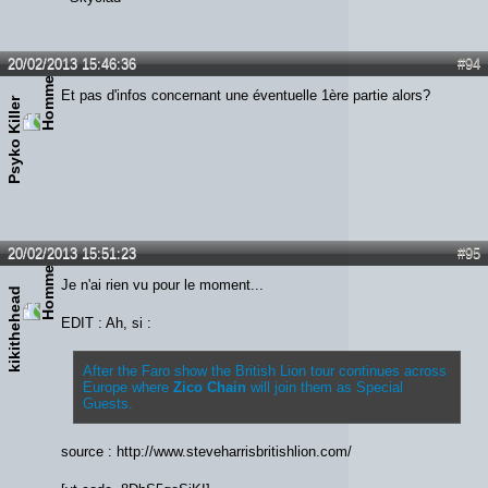
20/02/2013 15:46:36
#94
Et pas d'infos concernant une éventuelle 1ère partie alors?
Psyko Killer
20/02/2013 15:51:23
#95
Je n'ai rien vu pour le moment...
kikithehead
EDIT : Ah, si :
After the Faro show the British Lion tour continues across
Europe where
Zico Chain
will join them as Special
Guests.
source : http://www.steveharrisbritishlion.com/