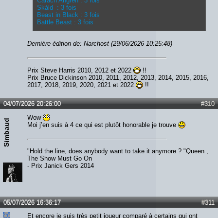
Carach Angren : 3 fois
Skáld : 3 fois
Beast in Black : 3 fois
Battle Beast : 3 fois
Dernière édition de: Narchost (29/06/2026 10:25:48)
Prix Steve Harris 2010, 2012 et 2022
!!
Prix Bruce Dickinson 2010, 2011, 2012, 2013, 2014, 2015, 2016,
2017, 2018, 2019, 2020, 2021 et 2022
!!
04/07/2026 20:26:00
#310
Wow
Simbaud
Moi j’en suis à 4 ce qui est plutôt honorable je trouve
"Hold the line, does anybody want to take it anymore ? "Queen ,
The Show Must Go On
- Prix Janick Gers 2014
05/07/2026 16:36:17
#311
Et encore je suis très petit joueur comparé à certains qui ont