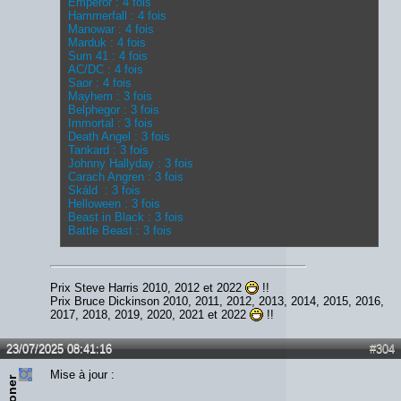
Emperor : 4 fois
Hammerfall : 4 fois
Manowar : 4 fois
Marduk : 4 fois
Sum 41 : 4 fois
AC/DC : 4 fois
Saor : 4 fois
Mayhem : 3 fois
Belphegor : 3 fois
Immortal : 3 fois
Death Angel : 3 fois
Tankard : 3 fois
Johnny Hallyday : 3 fois
Carach Angren : 3 fois
Skáld : 3 fois
Helloween : 3 fois
Beast in Black : 3 fois
Battle Beast : 3 fois
Prix Steve Harris 2010, 2012 et 2022
!!
Prix Bruce Dickinson 2010, 2011, 2012, 2013, 2014, 2015, 2016,
2017, 2018, 2019, 2020, 2021 et 2022
!!
23/07/2025 08:41:16
#304
Mise à jour :