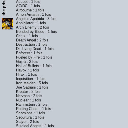
the prisoner
Accept : 1 fois
AC/DC : 1 fois
Airbourne : 1 fois
Amon Amarth : 1 fois
Angelus Apatrida : 3 fois
Annihilator : 1 fois
Arch Enemy : 2 fois
Bonded by Blood : 1 fois
Crisix : 1 fois
Death Angel : 2 fois
Destruction : 1 fois
Dr. Living Dead : 1 fois
Enforcer : 1 fois
Fueled by Fire : 1 fois
Gojira : 2 fois
Hail of Bullets : 1 fois
Havok : 1 fois
Hirax : 1 fois
Inquisition : 1 fois
Iron Maiden : 5 fois
Joe Satriani : 1 fois
Kreator : 2 fois
Nervosa : 2 fois
Nuclear : 1 fois
Rammstein : 2 fois
Rotting Christ : 1 fois
Scorpions : 1 fois
Sepultura : 1 fois
Slayer : 2 fois
Suicidal Angels : 1 fois