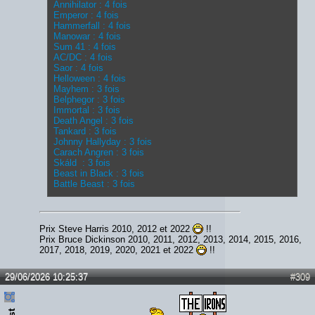
Annihilator : 4 fois
Emperor : 4 fois
Hammerfall : 4 fois
Manowar : 4 fois
Sum 41 : 4 fois
AC/DC : 4 fois
Saor : 4 fois
Helloween : 4 fois
Mayhem : 3 fois
Belphegor : 3 fois
Immortal : 3 fois
Death Angel : 3 fois
Tankard : 3 fois
Johnny Hallyday : 3 fois
Carach Angren : 3 fois
Skáld : 3 fois
Beast in Black : 3 fois
Battle Beast : 3 fois
Prix Steve Harris 2010, 2012 et 2022
!!
Prix Bruce Dickinson 2010, 2011, 2012, 2013, 2014, 2015, 2016,
2017, 2018, 2019, 2020, 2021 et 2022
!!
29/06/2026 10:25:37
#309