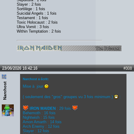
Slayer : 2 fois
Sortilège : 1 fois
Suicidal Angels : 1 fois
Testament : 1 fois
Toxic Holocaust : 2 fois
Ultra Vomit : 3 fois
Within Temptation : 2 fois
23/06/2026 16:42:16
#308
Narchost a écrit:
Narchost
Mise à jour
( seulement des "gros" groupes vu 3 fois minimum )
:
IRON MAIDEN
: 29 fois
Behemoth : 16 fois
Nightwish : 15 fois
Amon Amarth : 14 fois
Arch Enemy : 12 fois
Slayer : 12 fois