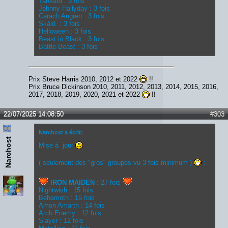
Tankard : 3 fois
Johnny Hallyday : 3 fois
Carach Angren : 3 fois
Skáld : 3 fois
Helloween : 3 fois
Beast in Black : 3 fois
Battle Beast : 3 fois
Prix Steve Harris 2010, 2012 et 2022
!!
Prix Bruce Dickinson 2010, 2011, 2012, 2013, 2014, 2015, 2016,
2017, 2018, 2019, 2020, 2021 et 2022
!!
22/07/2025 14:08:50
#303
Narchost a écrit:
Narchost
Mise à jour
( seulement des "gros" groupes vu 3 fois minimum )
:
IRON MAIDEN
: 27 fois
Nightwish : 15 fois
Behemoth : 15 fois
Amon Amarth : 14 fois
Arch Enemy : 12 fois
Slayer : 12 fois