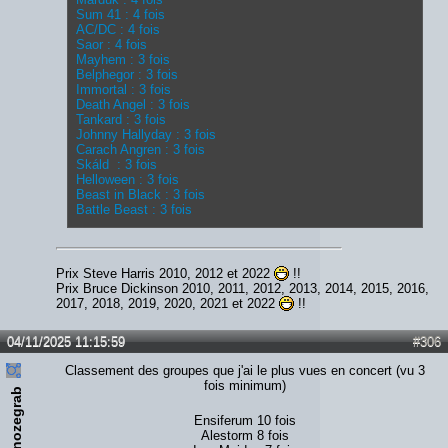
Sum 41 : 4 fois
AC/DC : 4 fois
Saor : 4 fois
Mayhem : 3 fois
Belphegor : 3 fois
Immortal : 3 fois
Death Angel : 3 fois
Tankard : 3 fois
Johnny Hallyday : 3 fois
Carach Angren : 3 fois
Skáld : 3 fois
Helloween : 3 fois
Beast in Black : 3 fois
Battle Beast : 3 fois
Prix Steve Harris 2010, 2012 et 2022
!!
Prix Bruce Dickinson 2010, 2011, 2012, 2013, 2014, 2015, 2016,
2017, 2018, 2019, 2020, 2021 et 2022
!!
04/11/2025 11:15:59
#306
Classement des groupes que j'ai le plus vues en concert (vu 3
fois minimum)
nozegrab
Ensiferum 10 fois
Alestorm 8 fois