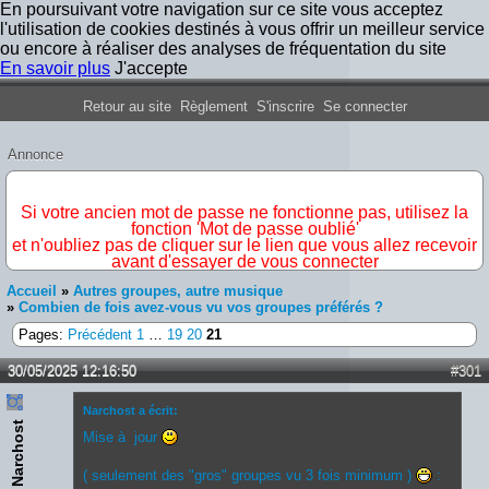
En poursuivant votre navigation sur ce site vous acceptez
l'utilisation de cookies destinés à vous offrir un meilleur service
ou encore à réaliser des analyses de fréquentation du site
En savoir plus
J'accepte
Forum Iron Maiden France
Retour au site
Règlement
S'inscrire
Se connecter
Annonce
IMPORTANT
Si votre ancien mot de passe ne fonctionne pas, utilisez la
fonction 'Mot de passe oublié'
et n'oubliez pas de cliquer sur le lien que vous allez recevoir
avant d'essayer de vous connecter
Accueil
»
Autres groupes, autre musique
»
Combien de fois avez-vous vu vos groupes préférés ?
Pages:
Précédent
1
…
19
20
21
30/05/2025 12:16:50
#301
Narchost a écrit:
Narchost
Mise à jour
( seulement des "gros" groupes vu 3 fois minimum )
: