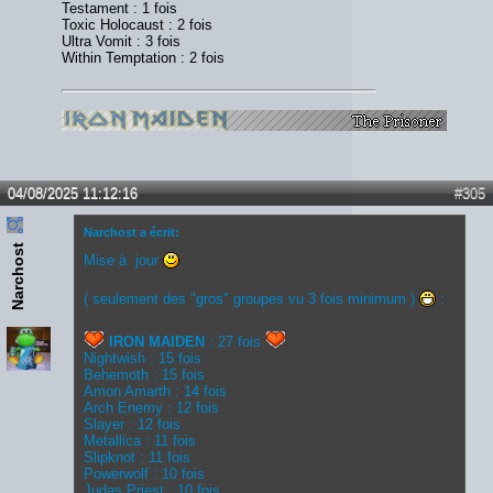
Testament : 1 fois
Toxic Holocaust : 2 fois
Ultra Vomit : 3 fois
Within Temptation : 2 fois
04/08/2025 11:12:16
#305
Narchost a écrit:
Narchost
Mise à jour
( seulement des "gros" groupes vu 3 fois minimum )
:
IRON MAIDEN
: 27 fois
Nightwish : 15 fois
Behemoth : 15 fois
Amon Amarth : 14 fois
Arch Enemy : 12 fois
Slayer : 12 fois
Metallica : 11 fois
Slipknot : 11 fois
Powerwolf : 10 fois
Judas Priest : 10 fois