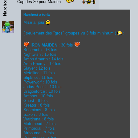
Narchost
Cap des 30 pour Maiden
Narchost a écrit:
Mise à jour
( seulement des "gros" groupes vu 3 fois minimum )
:
IRON MAIDEN
: 30 fois
Behemoth : 16 fois
Nightwish : 15 fois
Amon Amarth : 14 fois
Arch Enemy : 12 fois
Slayer : 12 fois
Metallica : 11 fois
Slipknot : 11 fois
Powerwolf : 10 fois
Judas Priest : 10 fois
Dragonforce : 10 fois
Anthrax : 10 fois
Ghost : 8 fois
Kreator : 8 fois
Scorpions : 8 fois
Saxon : 8 fois
Wardruna : 8 fois
Motorhead : 7 fois
Primordial : 7 fois
Airbourne : 7 fois
Destruction : 7 fois