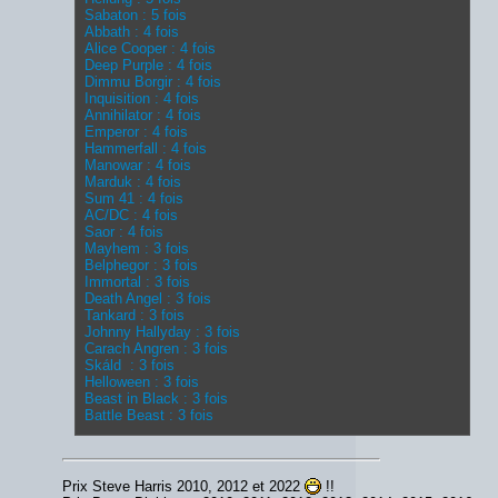
Sabaton : 5 fois
Abbath : 4 fois
Alice Cooper : 4 fois
Deep Purple : 4 fois
Dimmu Borgir : 4 fois
Inquisition : 4 fois
Annihilator : 4 fois
Emperor : 4 fois
Hammerfall : 4 fois
Manowar : 4 fois
Marduk : 4 fois
Sum 41 : 4 fois
AC/DC : 4 fois
Saor : 4 fois
Mayhem : 3 fois
Belphegor : 3 fois
Immortal : 3 fois
Death Angel : 3 fois
Tankard : 3 fois
Johnny Hallyday : 3 fois
Carach Angren : 3 fois
Skáld : 3 fois
Helloween : 3 fois
Beast in Black : 3 fois
Battle Beast : 3 fois
Prix Steve Harris 2010, 2012 et 2022
!!