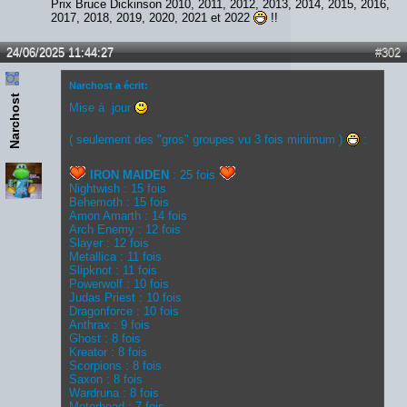
Prix Bruce Dickinson 2010, 2011, 2012, 2013, 2014, 2015, 2016,
2017, 2018, 2019, 2020, 2021 et 2022
!!
24/06/2025 11:44:27
#302
Narchost a écrit:
Narchost
Mise à jour
( seulement des "gros" groupes vu 3 fois minimum )
:
IRON MAIDEN
: 25 fois
Nightwish : 15 fois
Behemoth : 15 fois
Amon Amarth : 14 fois
Arch Enemy : 12 fois
Slayer : 12 fois
Metallica : 11 fois
Slipknot : 11 fois
Powerwolf : 10 fois
Judas Priest : 10 fois
Dragonforce : 10 fois
Anthrax : 9 fois
Ghost : 8 fois
Kreator : 8 fois
Scorpions : 8 fois
Saxon : 8 fois
Wardruna : 8 fois
Motorhead : 7 fois