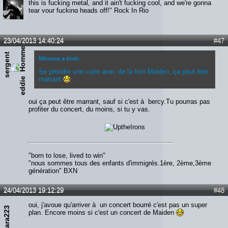
this is fucking metal, and it ain't fucking cool, and we're gonna
tear your fucking heads off!" Rock In Rio
Maiden is like an old whiskey: Just keep getting better over the
time.
23/04/2013 14:40:24
#47
s
e
r
g
e
n
t
e
d
d
i
Mitsune a écrit:
Se prendre une cuite avec de la Iron Maiden, ça peut être
marrant
.
e
oui ça peut être marrant, sauf si c'est à bercy.Tu pourras pas
profiter du concert, du moins, si tu y vas.
"born to lose, lived to win"
"nous sommes tous des enfants d'immigrés.1ère, 2ème,3ème
génération" BXN
24/04/2013 19:12:29
#48
oui, j'avoue qu'arriver à un concert bourré c'est pas un super
dara223
plan. Encore moins si c'est un concert de Maiden