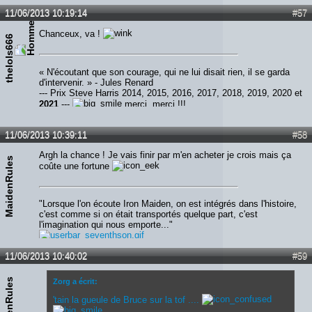
11/06/2013 10:19:14
#57
Chanceux, va !
thelols666
« N'écoutant que son courage, qui ne lui disait rien, il se garda
d'intervenir. » - Jules Renard
--- Prix Steve Harris 2014, 2015, 2016, 2017, 2018, 2019, 2020 et
2021
---
merci, merci !!!
11/06/2013 10:39:11
#58
Argh la chance ! Je vais finir par m'en acheter je crois mais ça
MaidenRules
coûte une fortune
"Lorsque l'on écoute Iron Maiden, on est intégrés dans l'histoire,
c'est comme si on était transportés quelque part, c'est
l'imagination qui nous emporte..."
11/06/2013 10:40:02
#59
MaidenRules
Zorg a écrit:
'tain la gueule de Bruce sur la tof ....