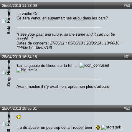
Lien :
http://heavymetalreviews.fr/
25/04/2013 11:23:09
#50
La vache Oo
Ce sera vendu en supermarchés et/ou dans les bars?
Beki
"
I see your past and future, all the same and it can not be
bought...
"
Dates de concerts:
27/06/11 ; 05/06/13 ; 20/06/14 ; 10/06/16 ;
(24/06/18 ; 05/07/18)
25/04/2013 16:34:18
#51
'tain la gueule de Bruce sur la tof ....
Zorg
Avant maiden il n'y avait rien, après non plus d'ailleurs
25/04/2013 16:55:01
#52
Il a du abuser un peu trop de la Trooper beer !