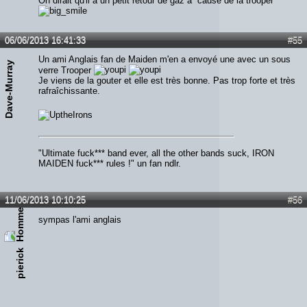
On dirait qu'il a un petit retour de gaz à cause de la trooper
06/06/2013 16:41:33
#55
Un ami Anglais fan de Maiden m'en a envoyé une avec un sous
Dave-Murray
verre Trooper
Je viens de la gouter et elle est très bonne. Pas trop forte et très
rafraîchissante.
"Ultimate fuck*** band ever, all the other bands suck, IRON
MAIDEN fuck*** rules !" un fan ndlr.
11/06/2013 10:10:25
#56
sympas l'ami anglais
pierick