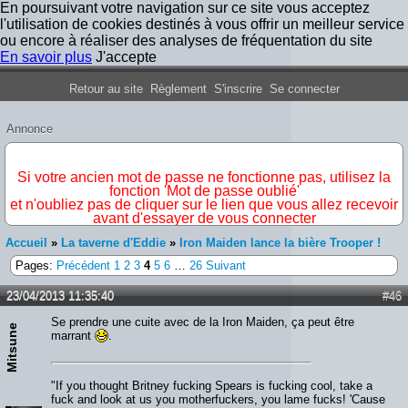
En poursuivant votre navigation sur ce site vous acceptez
l'utilisation de cookies destinés à vous offrir un meilleur service
ou encore à réaliser des analyses de fréquentation du site
En savoir plus
J'accepte
Forum Iron Maiden France
Retour au site
Règlement
S'inscrire
Se connecter
Annonce
IMPORTANT
Si votre ancien mot de passe ne fonctionne pas, utilisez la
fonction 'Mot de passe oublié'
et n'oubliez pas de cliquer sur le lien que vous allez recevoir
avant d'essayer de vous connecter
Accueil
»
La taverne d'Eddie
»
Iron Maiden lance la bière Trooper !
Pages:
Précédent
1
2
3
4
5
6
…
26
Suivant
23/04/2013 11:35:40
#46
Se prendre une cuite avec de la Iron Maiden, ça peut être
Mitsune
marrant
.
"If you thought Britney fucking Spears is fucking cool, take a
fuck and look at us you motherfuckers, you lame fucks! 'Cause