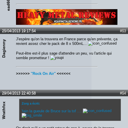
ead666
Lien :
http://heavymetalreviews.fr/
25/04/2013 19:17:54
#53
J'espère qu'on la trouvera en France parce qu'en prévente, ça
Dagienny
revient assez cher le pack de 8 x 500mL...
Peut-être est-il plus sage d'attendre un peu, vu l'article qui
semble prometteur !
>>>>>>
''Rock On Air''
<<<<<<
29/04/2013 22:40:58
#54
Wrathfox
Zorg a écrit:
'tain la gueule de Bruce sur la tof ....