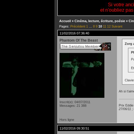
Si votre anc
et n'oubliez pas
Accueil
»
Cinéma, lecture, écriture, poésie
»
Cin
Pages:
Précédent
1
…
8
9
10
11
12
Suivant
11/02/2016 07:36:40
Phantom Of The Beast
Zorg a
P
Pa
Et
Clavie
Ah si t'aim
Inscrit(e): 04/07/2011
Prix Eddie
Messages: 21 388
27/06/11 ;
Hors ligne
11/02/2016 09:30:51