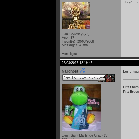
They're bu
Lieu : VÃ©lizy (78)
Age : 37
Inscrit(e): 20/03/2008
Messages: 4 388
Hors ligne
23/03/2016 18:19:43
Narchost
Les critiqu
Prix Steve
Prix Bruce
Lieu : Saint Martin de Crau (13)