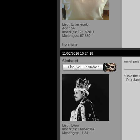
Lieu : Enfer écolo
Age : 54
Inscrit(e): 12/07/2011
Messages: 67 889
Hors ligne
11/02/2016 10:24:18
Simbaud
oui et puis
"Hold the
- Prix Jan
Lieu : Lyon
Inscrit(e): 11/05/2014
Messages: 11 341