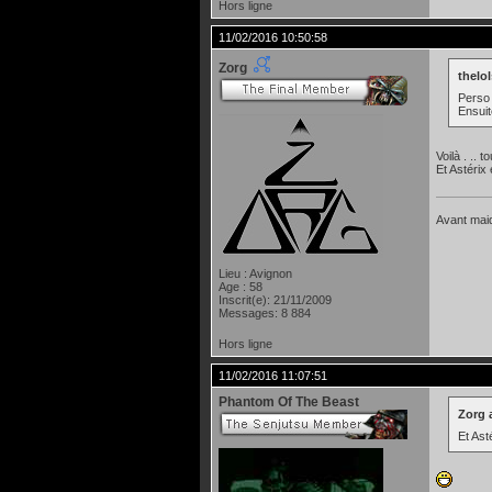
Hors ligne
11/02/2016 10:50:58
Zorg
thelol
Perso 
Ensuit
Voilà . .. t
Et Astérix 
Avant maide
Lieu : Avignon
Age : 58
Inscrit(e): 21/11/2009
Messages: 8 884
Hors ligne
11/02/2016 11:07:51
Phantom Of The Beast
Zorg a
Et Ast