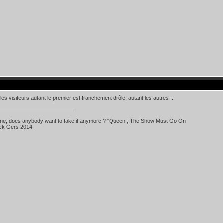
 les visiteurs autant le premier est franchement drôle, autant les autres ...
 line, does anybody want to take it anymore ? "Queen , The Show Must Go On
ick Gers 2014