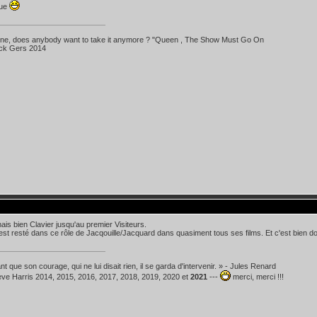
oue
 line, does anybody want to take it anymore ? "Queen , The Show Must Go On
ick Gers 2014
mais bien Clavier jusqu'au premier Visiteurs.
l est resté dans ce rôle de Jacqouille/Jacquard dans quasiment tous ses films. Et c'est bien
t que son courage, qui ne lui disait rien, il se garda d'intervenir. » - Jules Renard
teve Harris 2014, 2015, 2016, 2017, 2018, 2019, 2020 et
2021
---
merci, merci !!!