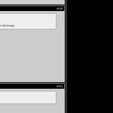
#140
bien dommage.
#141