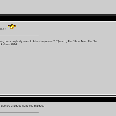
ras !
 line, does anybody want to take it anymore ? "Queen , The Show Must Go On
ick Gers 2014
que les critiques sont très mitigés...