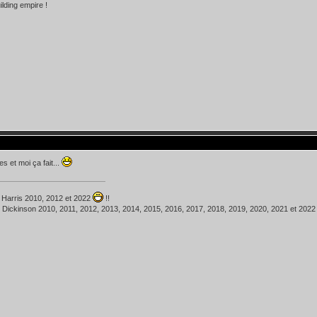
ilding empire !
es et moi ça fait...
 Harris 2010, 2012 et 2022
!!
 Dickinson 2010, 2011, 2012, 2013, 2014, 2015, 2016, 2017, 2018, 2019, 2020, 2021 et 202