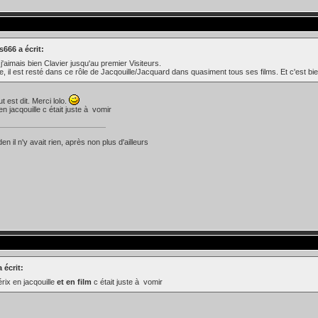
s666 a écrit:
j'aimais bien Clavier jusqu'au premier Visiteurs.
e, il est resté dans ce rôle de Jacqouille/Jacquard dans quasiment tous ses films. Et c'est 
out est dit. Merci lolo.
en jacqouille c était juste à vomir
n il n'y avait rien, après non plus d'ailleurs
 écrit:
érix en jacqouille
et en film
c était juste à vomir