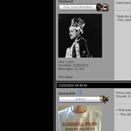
Simbaud
haha j'av
"Hold the
- Prix Jan
Lieu : Lyon
Inscrit(e): 11/05/2014
Messages: 11 341
Hors ligne
11/02/2016 09:40:50
Perso j'ai
thelols666
Ensuite, i
« N'écoutan
--- Prix S