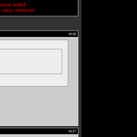
passe oublié'
de vous connecter
#136
6
#137