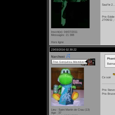
Sauf le 2...
Prix Eddie
27/06/11 ;
Inscrit(e): 04/07/2011
Messages: 21 388
Hors ligne
23/03/2016 02:30:22
Narchost
Phant
Batma
Ce soir
Prix Steve
Prix Bruce
Lieu : Saint Martin de Crau (13)
Age : 37