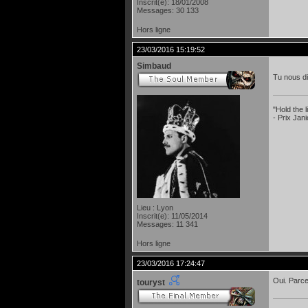
Inscrit(e): 18/01/2008
Messages: 30 133
Hors ligne
23/03/2016 15:19:52
Simbaud
Tu nous di
"Hold the
- Prix Jan
Lieu : Lyon
Inscrit(e): 11/05/2014
Messages: 11 341
Hors ligne
23/03/2016 17:24:47
Oui. Parce 
touryst