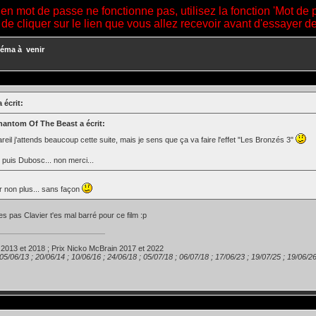
ien mot de passe ne fonctionne pas, utilisez la fonction 'Mot de 
 de cliquer sur le lien que vous allez recevoir avant d'essayer 
éma à venir
 écrit:
hantom Of The Beast a écrit:
reil j'attends beaucoup cette suite, mais je sens que ça va faire l'effet "Les Bronzés 3"
 puis Dubosc... non merci...
r non plus... sans façon
es pas Clavier t'es mal barré pour ce film :p
 2013 et 2018 ; Prix Nicko McBrain 2017 et 2022
 05/06/13 ; 20/06/14 ; 10/06/16 ; 24/06/18 ; 05/07/18 ; 06/07/18 ; 17/06/23 ; 19/07/25 ; 19/06/2