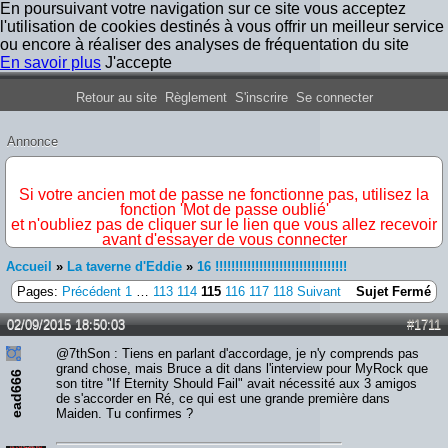
En poursuivant votre navigation sur ce site vous acceptez
l'utilisation de cookies destinés à vous offrir un meilleur service
ou encore à réaliser des analyses de fréquentation du site
En savoir plus
J'accepte
Forum Iron Maiden France
Retour au site
Règlement
S'inscrire
Se connecter
Annonce
IMPORTANT
Si votre ancien mot de passe ne fonctionne pas, utilisez la
fonction 'Mot de passe oublié'
et n'oubliez pas de cliquer sur le lien que vous allez recevoir
avant d'essayer de vous connecter
Accueil
»
La taverne d'Eddie
»
16 !!!!!!!!!!!!!!!!!!!!!!!!!!!!!!!!!
Pages:
Précédent
1
…
113
114
115
116
117
118
Suivant
Sujet Fermé
02/09/2015 18:50:03
#1711
@7thSon : Tiens en parlant d'accordage, je n'y comprends pas
grand chose, mais Bruce a dit dans l'interview pour MyRock que
ead666
son titre "If Eternity Should Fail" avait nécessité aux 3 amigos
de s'accorder en Ré, ce qui est une grande première dans
Maiden. Tu confirmes ?