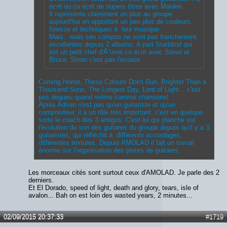
écrit ou co écrit de supers titres avec Maiden.
Il représente clairement un plus au groupe
aujourd'hui en apportant un peu plus de couleurs,
finesse et techniques à leur musique.
Mais.. mais ses compos ne sont pas franchement
excellentes depuis 2 albums. A part Starblind qui
est un petit chef d'Å“uvre co écrit avec Steve et
Bruce. Sinon c'est pas l'extase.
Coming Home, These Colours Don't Run, Brighter Than a
Thousand Suns, The Longest Day, Lord of Light... c'est
pas degueu quand même comme chansons!
Après Adrian n'est pas qu'un guitariste et qu'un
compositeur, il a un rôle très important, c'est en quelque
sorte le coach des 3 amigos. C'est lui qui planche sur
l'évolution du son des guitares du groupe depuis qu'il y a 3
guitaristes, qui réfléchit à différents accordages,
différentes textures. Depuis AMOLAD il fait un travail
énorme sur l'organisation des pistes de guitares.
Les morceaux cités sont surtout ceux d'AMOLAD. Je parle des 2
derniers.
Et El Dorado, speed of light, death and glory, tears, isle of
avalon... Bah on est loin des wasted years, 2 minutes...
02/09/2015 20:37:33
#1719