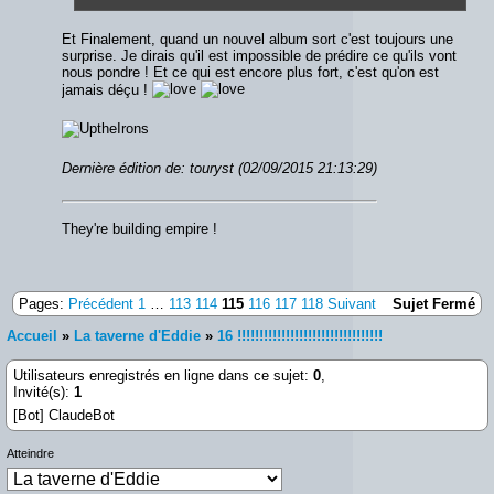
Et Finalement, quand un nouvel album sort c'est toujours une
surprise. Je dirais qu'il est impossible de prédire ce qu'ils vont
nous pondre ! Et ce qui est encore plus fort, c'est qu'on est
jamais déçu !
Dernière édition de: touryst (02/09/2015 21:13:29)
They're building empire !
Pages:
Précédent
1
…
113
114
115
116
117
118
Suivant
Sujet Fermé
Accueil
»
La taverne d'Eddie
»
16 !!!!!!!!!!!!!!!!!!!!!!!!!!!!!!!!!
Utilisateurs enregistrés en ligne dans ce sujet:
0
,
Invité(s):
1
[Bot] ClaudeBot
Atteindre