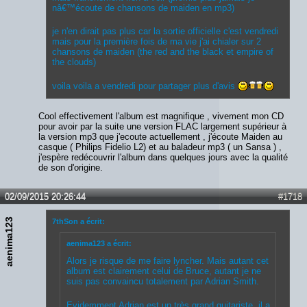
nâ€™écoute de chansons de maiden en mp3)
je n'en dirait pas plus car la sortie officielle c'est vendredi
mais pour la première fois de ma vie j'ai chialer sur 2
chansons de maiden (the red and the black et empire of
the clouds)
voila voila a vendredi pour partager plus d'avis
Cool effectivement l'album est magnifique , vivement mon CD
pour avoir par la suite une version FLAC largement supérieur à
la version mp3 que j'ecoute actuellement , j'écoute Maiden au
casque ( Philips Fidelio L2) et au baladeur mp3 ( un Sansa ) ,
j'espère redécouvrir l'album dans quelques jours avec la qualité
de son d'origine.
02/09/2015 20:26:44
#1718
aenima123
7thSon a écrit:
aenima123 a écrit:
Alors je risque de me faire lyncher. Mais autant cet
album est clairement celui de Bruce, autant je ne
suis pas convaincu totalement par Adrian Smith.
Evidemment Adrian est un très grand guitariste, il a