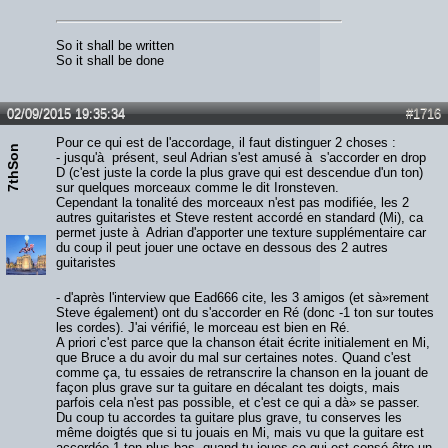
So it shall be written
So it shall be done
02/09/2015 19:35:34
#1716
Pour ce qui est de l'accordage, il faut distinguer 2 choses :
7thSon
- jusqu'à présent, seul Adrian s'est amusé à s'accorder en drop
D (c'est juste la corde la plus grave qui est descendue d'un ton)
sur quelques morceaux comme le dit Ironsteven.
Cependant la tonalité des morceaux n'est pas modifiée, les 2
autres guitaristes et Steve restent accordé en standard (Mi), ca
permet juste à Adrian d'apporter une texture supplémentaire car
du coup il peut jouer une octave en dessous des 2 autres
guitaristes
- d'après l'interview que Ead666 cite, les 3 amigos (et sà»rement
Steve également) ont du s'accorder en Ré (donc -1 ton sur toutes
les cordes). J'ai vérifié, le morceau est bien en Ré.
A priori c'est parce que la chanson était écrite initialement en Mi,
que Bruce a du avoir du mal sur certaines notes. Quand c'est
comme ça, tu essaies de retranscrire la chanson en la jouant de
façon plus grave sur ta guitare en décalant tes doigts, mais
parfois cela n'est pas possible, et c'est ce qui a dà» se passer.
Du coup tu accordes ta guitare plus grave, tu conserves les
même doigtés que si tu jouais en Mi, mais vu que la guitare est
accordée 1 ton plus bas, quand tu joues ce qui est censé être un