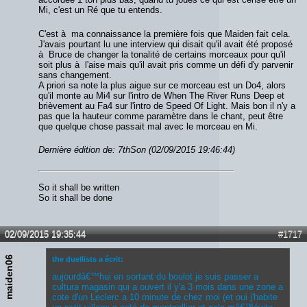
Mi, c'est un Ré que tu entends.
C'est à ma connaissance la première fois que Maiden fait cela.
J'avais pourtant lu une interview qui disait qu'il avait été proposé
à Bruce de changer la tonalité de certains morceaux pour qu'il
soit plus à l'aise mais qu'il avait pris comme un défi d'y parvenir
sans changement.
A priori sa note la plus aigue sur ce morceau est un Do4, alors
qu'il monte au Mi4 sur l'intro de When The River Runs Deep et
brièvement au Fa4 sur l'intro de Speed Of Light. Mais bon il n'y a
pas que la hauteur comme paramètre dans le chant, peut être
que quelque chose passait mal avec le morceau en Mi.
Dernière édition de: 7thSon (02/09/2015 19:46:44)
So it shall be written
So it shall be done
02/09/2015 19:35:44
#1717
maiden06
the duellists a écrit:
aujourdâ€™hui en sortant du boulot je suis passer a
cultura magasin qui a ouvert il y'a 3 mois dans une zone a
cote d'un Leclerc a 10 minute de chez moi (et oui j'habite