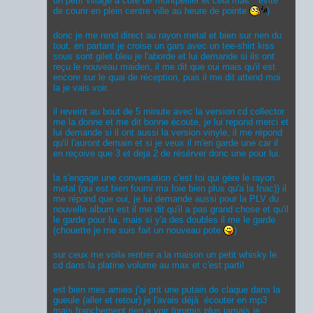
un petit village a coté de montpellier et cela mâ€™évite
de courir en plein centre ville au heure de pointe
)
donc je me rend direct au rayon metal et bien sur rien du
tout, en partant je croise un gars avec un tee-shirt kiss
sous sont gilet bleu je l'aborde et lui demande si ils ont
reçu le nouveau maiden, il me dit que oui mais qu'il est
encore sur le quai de réception, puis il me dit attend moi
la je vais voir.
il reveint au bout de 5 minute avec la version cd collector
me la donne et me dit bonne écoute, je lui repond merci et
lui demande si il ont aussi la version vinyle, il me répond
qu'il l'auront demain et si je veux il m'en garde une car il
en reçoive que 3 et deja 2 de résérver donc une pour lui.
la s'engage une conversation c'est toi qui gère le rayon
metal (qui est bien fourni ma foie bien plus qu'a la fnac)) il
me répond que oui, je lui demande aussi pour la PLV du
nouvelle album est il me dit qu'il a pas grand chose et qu'il
le garde pour lui, mais si y'a des doubles il me le garde
(chouette je me suis fait un nouveau pote
)
sur ceux me voila rentrer a la maison un petit whisky le
cd dans la platine volume au max et c'est parti!
est bien mes amies j'ai prit une putain de claque dans la
gueule (aller et retour) je l'avais déjà écouter en mp3
mais franchement rien a voir (promis plus jamais je