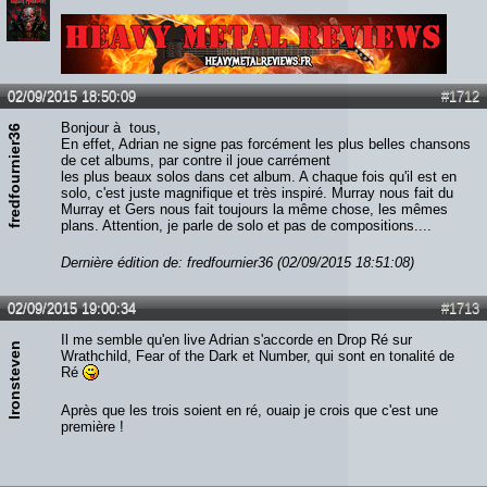
Lien :
http://heavymetalreviews.fr/
02/09/2015 18:50:09
#1712
Bonjour à tous,
fredfournier36
En effet, Adrian ne signe pas forcément les plus belles chansons
de cet albums, par contre il joue carrément
les plus beaux solos dans cet album. A chaque fois qu'il est en
solo, c'est juste magnifique et très inspiré. Murray nous fait du
Murray et Gers nous fait toujours la même chose, les mêmes
plans. Attention, je parle de solo et pas de compositions....
Dernière édition de: fredfournier36 (02/09/2015 18:51:08)
02/09/2015 19:00:34
#1713
Il me semble qu'en live Adrian s'accorde en Drop Ré sur
Ironsteven
Wrathchild, Fear of the Dark et Number, qui sont en tonalité de
Ré
Après que les trois soient en ré, ouaip je crois que c'est une
première !