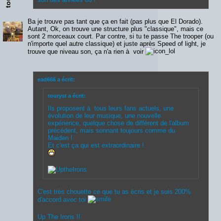
Ba je trouve pas tant que ça en fait (pas plus que El Dorado).
Autant, Ok, on trouve une structure plus "classique", mais ce
sont 2 morceaux court. Par contre, si tu te passe The trooper (ou
n'importe quel autre classique) et juste après Speed of light, je
trouve que niveau son, ça n'a rien à voir
ead666 a écrit:
touryst a écrit:
Ils proposent à tous leurs fans actuels, une
évolution de leur musique, une nouvelle
expérience, quelque chose de différent de l'album
précédent, mais sonnant toujours comme du
Maiden !
Et c'est ça qui est extraordinaire !
C'est très chouette ce que tu as écris et je suis 200%
d'accord avec toi
Up The Irons !!