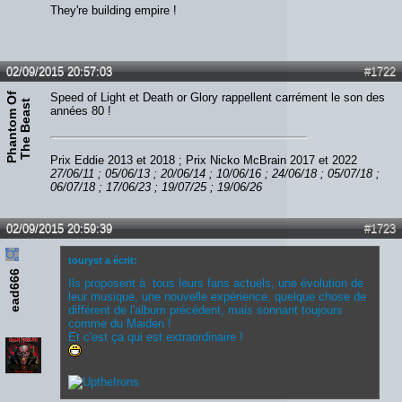
They're building empire !
02/09/2015 20:57:03
#1722
P
h
a
n
t
o
m
O
f
T
h
e
B
e
a
s
Speed of Light et Death or Glory rappellent carrément le son des
t
années 80 !
Prix Eddie 2013 et 2018 ; Prix Nicko McBrain 2017 et 2022
27/06/11 ; 05/06/13 ; 20/06/14 ; 10/06/16 ; 24/06/18 ; 05/07/18 ;
06/07/18 ; 17/06/23 ; 19/07/25 ; 19/06/26
02/09/2015 20:59:39
#1723
touryst a écrit:
ead666
Ils proposent à tous leurs fans actuels, une évolution de
leur musique, une nouvelle expérience, quelque chose de
différent de l'album précédent, mais sonnant toujours
comme du Maiden !
Et c'est ça qui est extraordinaire !