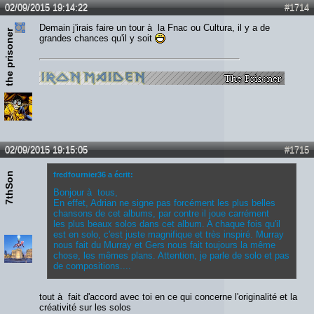
02/09/2015 19:14:22
#1714
Demain j'irais faire un tour à la Fnac ou Cultura, il y a de
the prisoner
grandes chances qu'il y soit
02/09/2015 19:15:05
#1715
7thSon
fredfournier36 a écrit:
Bonjour à tous,
En effet, Adrian ne signe pas forcément les plus belles
chansons de cet albums, par contre il joue carrément
les plus beaux solos dans cet album. A chaque fois qu'il
est en solo, c'est juste magnifique et très inspiré. Murray
nous fait du Murray et Gers nous fait toujours la même
chose, les mêmes plans. Attention, je parle de solo et pas
de compositions....
tout à fait d'accord avec toi en ce qui concerne l'originalité et la
créativité sur les solos