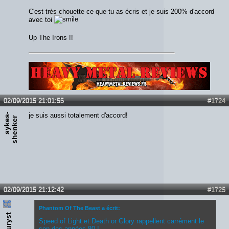
C'est très chouette ce que tu as écris et je suis 200% d'accord
avec toi
Up The Irons !!
Lien :
http://heavymetalreviews.fr/
02/09/2015 21:01:55
#1724
s
y
k
e
s
-
s
h
e
n
k
e
je suis aussi totalement d'accord!
r
02/09/2015 21:12:42
#1725
Phantom Of The Beast a écrit:
touryst
Speed of Light et Death or Glory rappellent carrément le
son des années 80 !