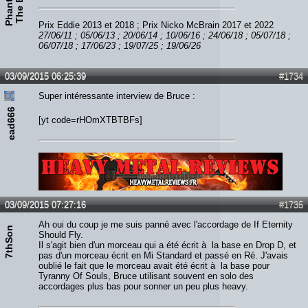
Prix Eddie 2013 et 2018 ; Prix Nicko McBrain 2017 et 2022
27/06/11 ; 05/06/13 ; 20/06/14 ; 10/06/16 ; 24/06/18 ; 05/07/18 ;
06/07/18 ; 17/06/23 ; 19/07/25 ; 19/06/26
03/09/2015 06:25:39
#1734
Super intéressante interview de Bruce :
ead666
[yt code=rHOmXTBTBFs]
Lien :
http://heavymetalreviews.fr/
03/09/2015 07:27:16
#1735
Ah oui du coup je me suis panné avec l'accordage de If Eternity
7thSon
Should Fly.
Il s'agit bien d'un morceau qui a été écrit à la base en Drop D, et
pas d'un morceau écrit en Mi Standard et passé en Ré. J'avais
oublié le fait que le morceau avait été écrit à la base pour
Tyranny Of Souls, Bruce utilisant souvent en solo des
accordages plus bas pour sonner un peu plus heavy.