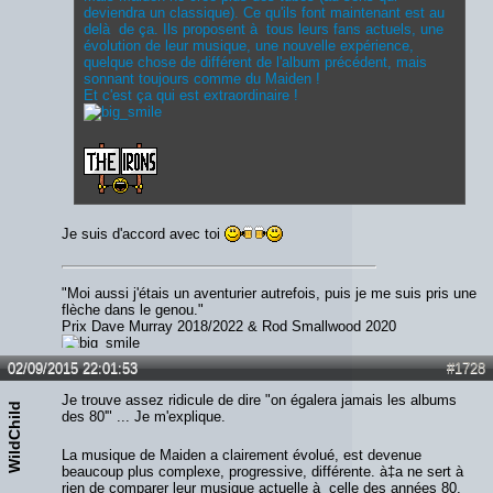
deviendra un classique). Ce qu'ils font maintenant est au
delà de ça. Ils proposent à tous leurs fans actuels, une
évolution de leur musique, une nouvelle expérience,
quelque chose de différent de l'album précédent, mais
sonnant toujours comme du Maiden !
Et c'est ça qui est extraordinaire !
Je suis d'accord avec toi
"Moi aussi j'étais un aventurier autrefois, puis je me suis pris une
flèche dans le genou."
Prix Dave Murray 2018/2022 & Rod Smallwood 2020
02/09/2015 22:01:53
#1728
Je trouve assez ridicule de dire "on égalera jamais les albums
WildChild
des 80'" ... Je m'explique.
La musique de Maiden a clairement évolué, est devenue
beaucoup plus complexe, progressive, différente. à‡a ne sert à
rien de comparer leur musique actuelle à celle des années 80.