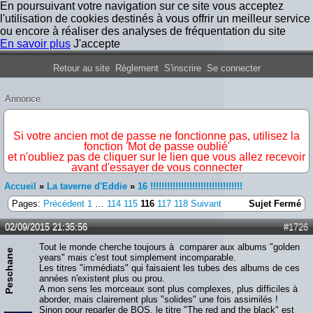
En poursuivant votre navigation sur ce site vous acceptez
l'utilisation de cookies destinés à vous offrir un meilleur service
ou encore à réaliser des analyses de fréquentation du site
En savoir plus
J'accepte
Forum Iron Maiden France
Retour au site
Règlement
S'inscrire
Se connecter
Annonce
IMPORTANT
Si votre ancien mot de passe ne fonctionne pas, utilisez la
fonction 'Mot de passe oublié'
et n'oubliez pas de cliquer sur le lien que vous allez recevoir
avant d'essayer de vous connecter
Accueil
»
La taverne d'Eddie
»
16 !!!!!!!!!!!!!!!!!!!!!!!!!!!!!!!!!
Pages:
Précédent
1
…
114
115
116
117
118
Suivant
Sujet Fermé
02/09/2015 21:35:56
#1726
Tout le monde cherche toujours à comparer aux albums "golden
Peschane
years" mais c'est tout simplement incomparable.
Les titres "immédiats" qui faisaient les tubes des albums de ces
années n'existent plus ou prou.
A mon sens les morceaux sont plus complexes, plus difficiles à
aborder, mais clairement plus "solides" une fois assimilés !
Sinon pour reparler de BOS, le titre "The red and the black" est