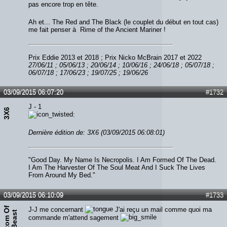
pas encore trop en tête.
Ah et... The Red and The Black (le couplet du début en tout cas)
me fait penser à Rime of the Ancient Mariner !
Prix Eddie 2013 et 2018 ; Prix Nicko McBrain 2017 et 2022
27/06/11 ; 05/06/13 ; 20/06/14 ; 10/06/16 ; 24/06/18 ; 05/07/18 ;
06/07/18 ; 17/06/23 ; 19/07/25 ; 19/06/26
03/09/2015 06:07:20
#1732
J - 1
3X6
:
Dernière édition de: 3X6 (03/09/2015 06:08:01)
"Good Day. My Name Is Necropolis. I Am Formed Of The Dead.
I Am The Harvester Of The Soul Meat And I Suck The Lives
From Around My Bed."
03/09/2015 06:10:09
#1733
P
h
a
n
t
o
m
O
f
T
h
e
B
e
a
s
J-J me concernant
J'ai reçu un mail comme quoi ma
t
commande m'attend sagement