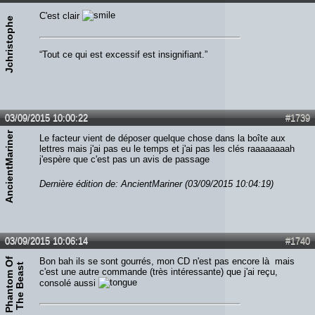
C'est clair
Jchristophe
“Tout ce qui est excessif est insignifiant.”
03/09/2015 10:00:22
#1739
AncientMariner
Le facteur vient de déposer quelque chose dans la boîte aux
lettres mais j'ai pas eu le temps et j'ai pas les clés raaaaaaaah
j'espère que c'est pas un avis de passage
Dernière édition de: AncientMariner (03/09/2015 10:04:19)
03/09/2015 10:06:14
#1740
P
h
a
n
t
o
m
O
f
T
h
e
B
e
a
s
Bon bah ils se sont gourrés, mon CD n'est pas encore là mais
t
c'est une autre commande (très intéressante) que j'ai reçu,
consolé aussi