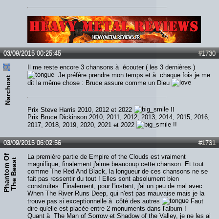
Lien :
http://heavymetalreviews.fr/
03/09/2015 00:25:45
#1730
Il me reste encore 3 chansons à écouter ( les 3 dernières )
. Je préfère prendre mon temps et à chaque fois je me
Narchost
dit la même chose : Bruce assure comme un Dieu
Prix Steve Harris 2010, 2012 et 2022
!!
Prix Bruce Dickinson 2010, 2011, 2012, 2013, 2014, 2015, 2016,
2017, 2018, 2019, 2020, 2021 et 2022
!!
03/09/2015 06:02:56
#1731
P
h
a
n
t
o
m
O
f
T
h
e
B
e
a
s
La première partie de Empire of the Clouds est vraiment
t
magnifique, finalement j'aime beaucoup cette chanson. Et tout
comme The Red And Black, la longueur de ces chansons ne se
fait pas ressentir du tout ! Elles sont absolument bien
construites. Finalement, pour l'instant, j'ai un peu de mal avec
When The River Runs Deep, qui n'est pas mauvaise mais je la
trouve pas si exceptionnelle à côté des autres
Faut
dire qu'elle est placée entre 2 monuments dans l'album !
Quant à The Man of Sorrow et Shadow of the Valley, je ne les ai