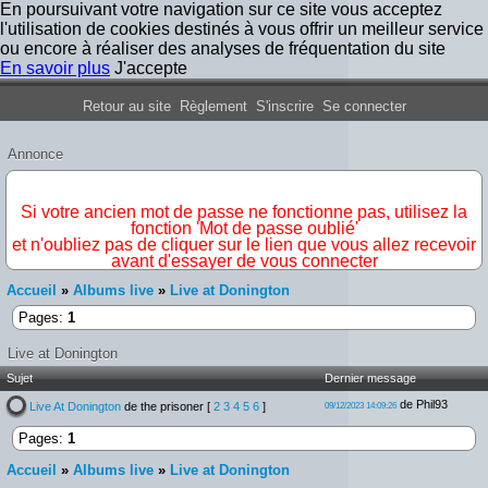
En poursuivant votre navigation sur ce site vous acceptez
l'utilisation de cookies destinés à vous offrir un meilleur service
ou encore à réaliser des analyses de fréquentation du site
En savoir plus
J'accepte
Forum Iron Maiden France
Retour au site
Règlement
S'inscrire
Se connecter
Annonce
IMPORTANT
Si votre ancien mot de passe ne fonctionne pas, utilisez la
fonction 'Mot de passe oublié'
et n'oubliez pas de cliquer sur le lien que vous allez recevoir
avant d'essayer de vous connecter
Accueil
»
Albums live
»
Live at Donington
Pages:
1
Live at Donington
Sujet
Dernier message
de Phil93
Live At Donington
de the prisoner
[
2
3
4
5
6
]
09/12/2023 14:09:26
Pages:
1
Accueil
»
Albums live
»
Live at Donington