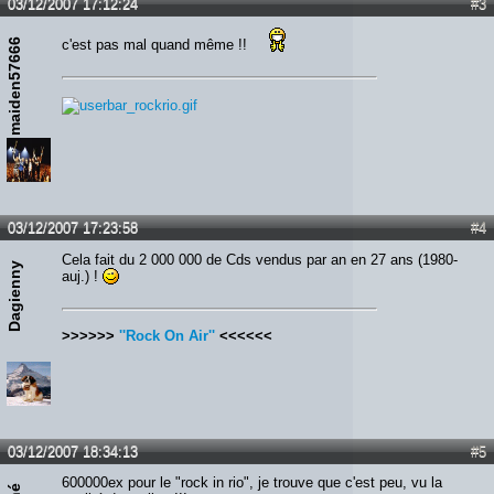
03/12/2007 17:12:24
#3
maiden57666
c'est pas mal quand même !!
03/12/2007 17:23:58
#4
Cela fait du 2 000 000 de Cds vendus par an en 27 ans (1980-
Dagienny
auj.) !
>>>>>>
''Rock On Air''
<<<<<<
03/12/2007 18:34:13
#5
600000ex pour le "rock in rio", je trouve que c'est peu, vu la