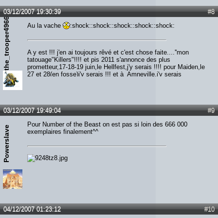
03/12/2007 19:30:39
#8
the_trooper49666
Au la vache
:shock::shock::shock::shock::shock:
A y est !!! j'en ai toujours rêvé et c'est chose faite....''mon
tatouage"Killers"!!!! et pis 2011 s'annonce des plus
prometteur,17-18-19 juin,le Hellfest,j'y serais !!!! pour Maiden,le
27 et 28(en fosse)j'y serais !!! et à Amneville,j'y serais
également !!!!! alors qui m'aime me suive...Screammmmm
Forrrrr Meeeee!!!!!!
03/12/2007 19:49:04
#9
Pour Number of the Beast on est pas si loin des 666 000
Powerslave
exemplaires finalement^^
04/12/2007 01:23:12
#10