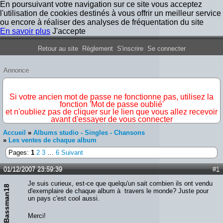
En poursuivant votre navigation sur ce site vous acceptez
l'utilisation de cookies destinés à vous offrir un meilleur service
ou encore à réaliser des analyses de fréquentation du site
En savoir plus
J'accepte
Forum Iron Maiden France
Retour au site
Règlement
S'inscrire
Se connecter
Annonce
IMPORTANT
Si votre ancien mot de passe ne fonctionne pas, utilisez la
fonction 'Mot de passe oublié'
et n'oubliez pas de cliquer sur le lien que vous allez recevoir
avant d'essayer de vous connecter
Accueil
»
Albums studio - Singles - Chansons
»
Les ventes de chaque album
Pages:
1
2
3
…
6
Suivant
01/12/2007 23:59:39
#1
Je suis curieux, est-ce que quelqu'un sait combien ils ont vendu
Bassman18
d'exemplaire de chaque album à travers le monde? Juste pour
un pays c'est cool aussi.
Merci!