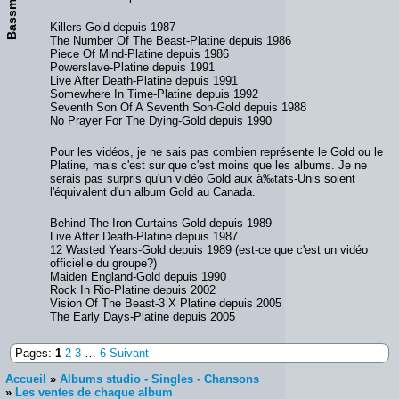
Bassman18
Killers-Gold depuis 1987
The Number Of The Beast-Platine depuis 1986
Piece Of Mind-Platine depuis 1986
Powerslave-Platine depuis 1991
Live After Death-Platine depuis 1991
Somewhere In Time-Platine depuis 1992
Seventh Son Of A Seventh Son-Gold depuis 1988
No Prayer For The Dying-Gold depuis 1990
Pour les vidéos, je ne sais pas combien représente le Gold ou le
Platine, mais c'est sur que c'est moins que les albums. Je ne
serais pas surpris qu'un vidéo Gold aux à‰tats-Unis soient
l'équivalent d'un album Gold au Canada.
Behind The Iron Curtains-Gold depuis 1989
Live After Death-Platine depuis 1987
12 Wasted Years-Gold depuis 1989 (est-ce que c'est un vidéo
officielle du groupe?)
Maiden England-Gold depuis 1990
Rock In Rio-Platine depuis 2002
Vision Of The Beast-3 X Platine depuis 2005
The Early Days-Platine depuis 2005
Pages:
1
2
3
…
6
Suivant
Accueil
»
Albums studio - Singles - Chansons
»
Les ventes de chaque album