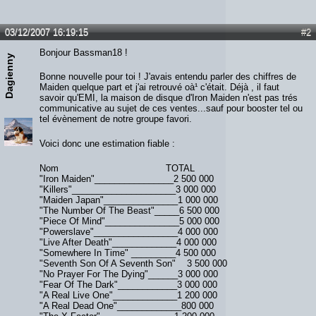
03/12/2007 16:19:15
#2
Bonjour Bassman18 !
Dagienny
Bonne nouvelle pour toi ! J'avais entendu parler des chiffres de
Maiden quelque part et j'ai retrouvé oà¹ c'était. Déjà , il faut
savoir qu'EMI, la maison de disque d'Iron Maiden n'est pas trés
communicative au sujet de ces ventes...sauf pour booster tel ou
tel évènement de notre groupe favori.
Voici donc une estimation fiable :
Nom TOTAL
"Iron Maiden"________________2 500 000
"Killers"_____________________3 000 000
"Maiden Japan"_______________1 000 000
"The Number Of The Beast"_____6 500 000
"Piece Of Mind"_______________5 000 000
"Powerslave"_________________4 000 000
"Live After Death"_____________4 000 000
"Somewhere In Time" _________4 500 000
"Seventh Son Of A Seventh Son" 3 500 000
"No Prayer For The Dying"______3 000 000
"Fear Of The Dark"____________3 000 000
"A Real Live One"_____________1 200 000
"A Real Dead One"_____________800 000