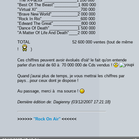
"The X-Factor"_______________1 200 000
"Best Of The Beast"___________1 800 000
"Virtual XI"____________________700 000
"Brave New World"____________2 000 000
"Rock In Rio"__________________600 000
"Edward The Great"_____________800 000
"Dance Of Death"_____________1 500 000
"A Matter Of Life And Death"____2 000 000
TOTAL 52 600 000 ventes (tout de même
!
)
Ces chiffres peuvent avoir évolués d'oà¹ le fait qu'on entende
parler d'un total de 60 à 70 000 000 de Cds vendus !
Quand j'aurai plus de temps, je vous mettrai les chiffres par
pays...pour ceux dont je dispose !
Au passage, merci à ma source !
Dernière édition de: Dagienny (03/12/2007 17:21:18)
>>>>>>
''Rock On Air''
<<<<<<