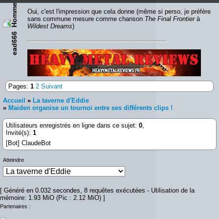
Oui, c'est l'impression que cela donne (même si perso, je préfère
sans commune mesure comme chanson
The Final Frontier
à
Wildest Dreams
)
ead666
Lien :
http://heavymetalreviews.fr/
Pages:
1
2
Suivant
Accueil
»
La taverne d'Eddie
»
Maiden organise un tournoi entre ses différents clips !
Utilisateurs enregistrés en ligne dans ce sujet:
0
,
Invité(s):
1
[Bot] ClaudeBot
Atteindre
[ Généré en 0.032 secondes, 8 requêtes exécutées - Utilisation de la
mémoire: 1.93 MiO (Pic : 2.12 MiO) ]
Partenaires :