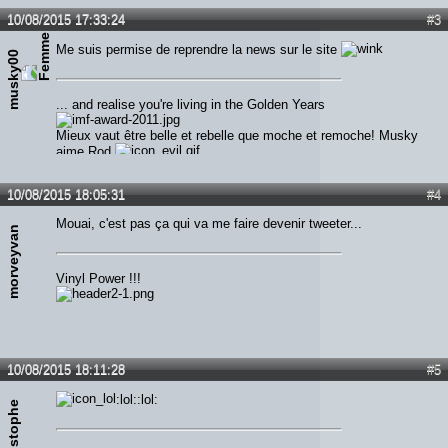
10/08/2015 17:33:24
#3
Me suis permise de reprendre la news sur le site
musky00
... and realise you're living in the Golden Years
Mieux vaut être belle et rebelle que moche et remoche! Musky
aime Rod
10/08/2015 18:05:31
#4
Mouai, c'est pas ça qui va me faire devenir tweeter...
morveyvan
Vinyl Power !!!
10/08/2015 18:11:28
#5
:lol::lol:
Jchristophe