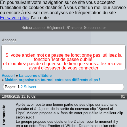
En poursuivant votre navigation sur ce site vous acceptez
l'utilisation de cookies destinés à vous offrir un meilleur service
ou encore à réaliser des analyses de fréquentation du site
En savoir plus
J'accepte
Forum Iron Maiden France
Retour au site
Règlement
S'inscrire
Se connecter
Annonce
IMPORTANT
Si votre ancien mot de passe ne fonctionne pas, utilisez la
fonction 'Mot de passe oublié'
et n'oubliez pas de cliquer sur le lien que vous allez recevoir
avant d'essayer de vous connecter
Accueil
»
La taverne d'Eddie
»
Maiden organise un tournoi entre ses différents clips !
Pages:
1
2
Suivant
10/08/2015 13:16:02
#1
Après avoir posté une bonne partie de ses clips sur sa chaine
thomasete
youtube et à 4 jours de la sortie du nouveau clip "Speed of
Light" Maiden propose aux fans de voter pour élire le meilleur clip
selon eux !
Le groupe propose des duels entre 2 clips, pour le moment il y
en a un entre Final Frontier et Wildest Dream ainsi qu'un entre