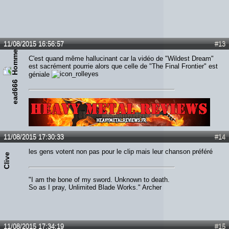
11/08/2015 16:56:57
#13
C'est quand même hallucinant car la vidéo de "Wildest Dream"
est sacrément pourrie alors que celle de "The Final Frontier" est
géniale
ead666
Lien :
http://heavymetalreviews.fr/
11/08/2015 17:30:33
#14
les gens votent non pas pour le clip mais leur chanson préféré
Clive
"I am the bone of my sword. Unknown to death.
So as I pray, Unlimited Blade Works." Archer
11/08/2015 17:34:19
#15