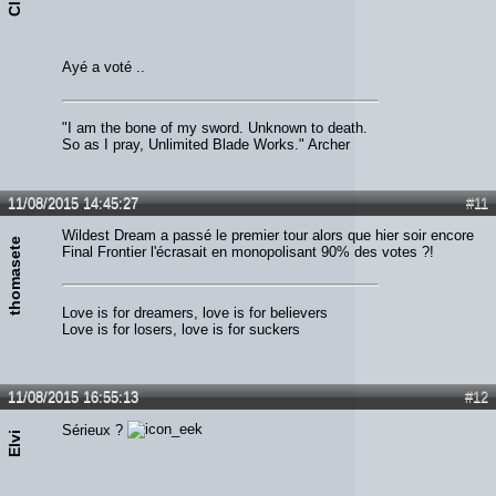
Ayé a voté ..
"I am the bone of my sword. Unknown to death.
So as I pray, Unlimited Blade Works." Archer
11/08/2015 14:45:27
#11
Wildest Dream a passé le premier tour alors que hier soir encore
thomasete
Final Frontier l'écrasait en monopolisant 90% des votes ?!
Love is for dreamers, love is for believers
Love is for losers, love is for suckers
11/08/2015 16:55:13
#12
Sérieux ?
Elvi