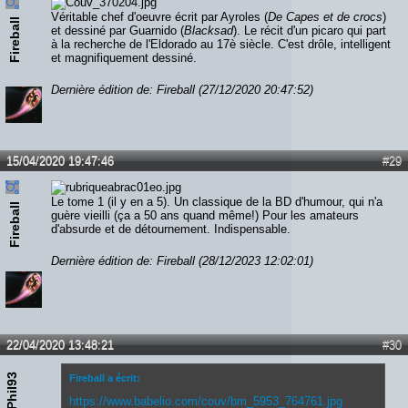
Véritable chef d'oeuvre écrit par Ayroles (
De Capes et de crocs
)
Fireball
et dessiné par Guarnido (
Blacksad
). Le récit d'un picaro qui part
à la recherche de l'Eldorado au 17è siècle. C'est drôle, intelligent
et magnifiquement dessiné.
Dernière édition de: Fireball (27/12/2020 20:47:52)
15/04/2020 19:47:46
#29
Le tome 1 (il y en a 5). Un classique de la BD d'humour, qui n'a
Fireball
guère vieilli (ça a 50 ans quand même!) Pour les amateurs
d'absurde et de détournement. Indispensable.
Dernière édition de: Fireball (28/12/2023 12:02:01)
22/04/2020 13:48:21
#30
Phil93
Fireball a écrit:
https://www.babelio.com/couv/bm_5953_764761.jpg