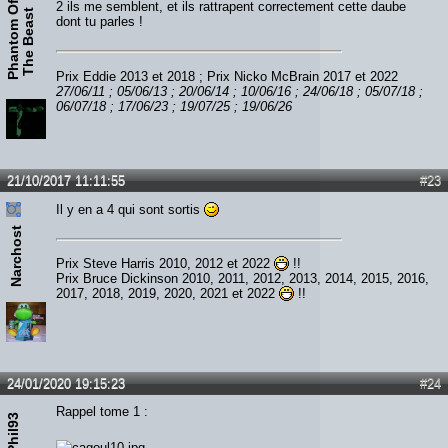
P
h
a
n
t
o
m
O
f
T
h
e
B
e
a
s
2 ils me semblent, et ils rattrapent correctement cette daube
t
dont tu parles !
Prix Eddie 2013 et 2018 ; Prix Nicko McBrain 2017 et 2022
27/06/11 ; 05/06/13 ; 20/06/14 ; 10/06/16 ; 24/06/18 ; 05/07/18 ;
06/07/18 ; 17/06/23 ; 19/07/25 ; 19/06/26
21/10/2017 11:11:55
#23
Il y en a 4 qui sont sortis
Narchost
Prix Steve Harris 2010, 2012 et 2022
!!
Prix Bruce Dickinson 2010, 2011, 2012, 2013, 2014, 2015, 2016,
2017, 2018, 2019, 2020, 2021 et 2022
!!
24/01/2020 19:15:23
#24
Rappel tome 1 :
Phil93