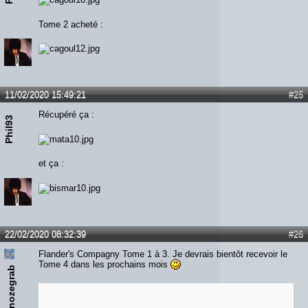
Tome 2 acheté :
11/02/2020 15:49:21
#25
Récupéré ça :
Phil93
et ça :
22/02/2020 08:32:39
#26
Flander's Compagny Tome 1 à 3. Je devrais bientôt recevoir le
Tome 4 dans les prochains mois
nozegrab