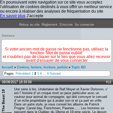
En poursuivant votre navigation sur ce site vous acceptez
l'utilisation de cookies destinés à vous offrir un meilleur service
ou encore à réaliser des analyses de fréquentation du site
En savoir plus
J'accepte
Forum Iron Maiden France
Retour au site
Règlement
S'inscrire
Se connecter
Annonce
IMPORTANT
Si votre ancien mot de passe ne fonctionne pas, utilisez la
fonction 'Mot de passe oublié'
et n'oubliez pas de cliquer sur le lien que vous allez recevoir
avant d'essayer de vous connecter
Accueil
»
Cinéma, lecture, écriture, poésie
»
Topic BD
Pages:
Précédent
1
2
3
4
…
9
Suivant
09/08/2017 18:33:59
#16
Une série à lire, Undertaker de Ralf Meyer et Xavier Dorisson, c'
The Beast 19
est l' histoire d' un croque mort un peux particulier avec un
vautour pour animal de compagnie, qui doit convoyer le cercueil
d' un riche propriétaire qui à avaler son or et ça part en vrille.
Dans un autre style, je vous conseil les albums de Patrick
Prugne: Canoé bay, Frenchmen, Pawnee...... Les histoires se
passent dans le Québec du 18eme et 19 eme siècle. Le dessin