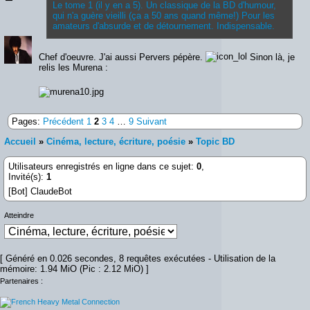
Le tome 1 (il y en a 5). Un classique de la BD d'humour,
qui n'a guère vieilli (ça a 50 ans quand même!) Pour les
amateurs d'absurde et de détournement. Indispensable.
Chef d'oeuvre. J'ai aussi Pervers pépère.
Sinon là, je
relis les Murena :
Pages:
Précédent
1
2
3
4
…
9
Suivant
Accueil
»
Cinéma, lecture, écriture, poésie
»
Topic BD
Utilisateurs enregistrés en ligne dans ce sujet:
0
,
Invité(s):
1
[Bot] ClaudeBot
Atteindre
[ Généré en 0.026 secondes, 8 requêtes exécutées - Utilisation de la
mémoire: 1.94 MiO (Pic : 2.12 MiO) ]
Partenaires :