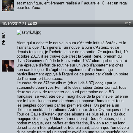
est magnifique, entièrement réalisé à l' aquarelle. C ' est un régal
pour les Yeux.
19/10/2017 21:44:03
#17
Phil93
Alors qui a acheté le nouvel album d'Astérix intitulé Astérix et la
Transitalique ? En général, un nouvel album d'Astérix, et ce
depuis toujours, je l'achète le jour de sa sortie. Or aujourd'hui, 19
octobre 2017, il se trouve que c'est la Saint René, prénom du
divin Goscinny décédé le 5 novembre 1977 alors qu'il se livrait à
une épreuve d'effort de routine sur un vélo d'appartement chez
son cardiologue. Il s'agit donc également d'un hommage
particulièrement appuyé à l'égard de ce poète car c'était un poète
de l'humour fort talentueux.
Le cadre de ce 37ème album (eh oui déjà 37) conçu par le
scénariste Jean-Yves Ferri et le dessinateur Didier Conrad, tous
deux soucieux de respecter ce lourd patrimoine de la BD
française, se veut être celui, magnifique de la péninsule italienne
par le biais d'une course de chars qui oppose Romains et tous
les peuples opprimés par les premiers cités. On pense à un
délicieux cocktail des albums Astérix aux Jeux Olympiques et Le
Tour de Gaule d'Astérix (un des albums les plus réussis du duo
magique Goscinny / Uderzo à mon sens). Des péripéties, de la
potion magique, des baffes et des festins, il y en a tout au long
de cet album très palpitant et très plaisant, album que l'on dévore
d'une seule traite tel un sanglier avalé en une seule bouchée par