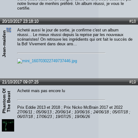
notre livreur de menhirs préféré. Un album réussi, je vous le
certifie.
20/10/2017 23:18:10
#18
Acheté aussi le jour de sortie, je confirme c'est un album
Jean-maiden
réussi... Le mieux réussi depuis la reprise par les nouveaux
scénaristes! On retrouve les ingrédients qui ont fait le succès de
la Bd! Vivement dans deux ans...
21/10/2017 09:07:25
#19
P
h
a
n
t
o
m
O
f
T
h
e
B
e
a
s
Acheté mais pas encore lu
t
Prix Eddie 2013 et 2018 ; Prix Nicko McBrain 2017 et 2022
27/06/11 ; 05/06/13 ; 20/06/14 ; 10/06/16 ; 24/06/18 ; 05/07/18 ;
06/07/18 ; 17/06/23 ; 19/07/25 ; 19/06/26