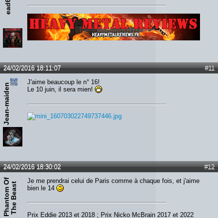
ead666
Lien :
http://heavymetalreviews.fr/
24/02/2016 18:11:07
#11
J'aime beaucoup le n° 16!
Jean-maiden
Le 10 juin, il sera mien!
24/02/2016 18:30:02
#12
P
h
a
n
t
o
m
O
f
T
h
e
B
e
a
s
Je me prendrai celui de Paris comme à chaque fois, et j'aime
t
bien le 14
Prix Eddie 2013 et 2018 ; Prix Nicko McBrain 2017 et 2022