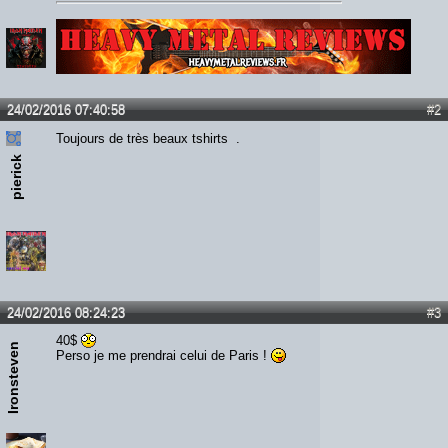
Lien :
http://heavymetalreviews.fr/
24/02/2016 07:40:58
#2
Toujours de très beaux tshirts .
pierick
24/02/2016 08:24:23
#3
40$
Ironsteven
Perso je me prendrai celui de Paris !