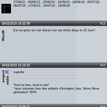
27/06/11 ; 05/06/13 ; 20/06/14 ; 10/06/16 ; 24/06/18 ; 05/07/18 ;
06/07/18 ; 17/06/23 ; 19/07/25 ; 19/06/26
24/02/2016 19:22:58
#13
Est-ce-qu'on est sûr d'avoir ces tee-shirts dispo le 10 Juin?
WissM
24/02/2016 21:15:32
#14
s
e
r
e
n
t
e
d
d
i
superbe
g
e
"born to lose, lived to win"
"nous sommes tous des enfants d'immigrés.1ère, 2ème,3ème
génération" BXN
24/02/2016 22:06:31
#15