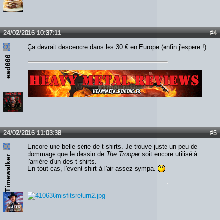
24/02/2016 10:37:11
#4
Ça devrait descendre dans les 30 € en Europe (enfin j'espère !).
ead666
Lien :
http://heavymetalreviews.fr/
24/02/2016 11:03:38
#5
Encore une belle série de t-shirts. Je trouve juste un peu de
dommage que le dessin de
The Trooper
soit encore utilisé à
Timewalker
l'arrière d'un des t-shirts.
En tout cas, l'event-shirt à l'air assez sympa.