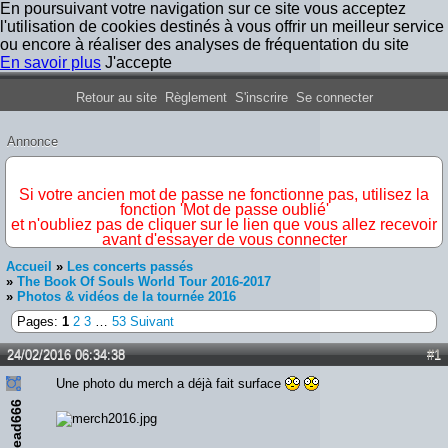
En poursuivant votre navigation sur ce site vous acceptez
l'utilisation de cookies destinés à vous offrir un meilleur service
ou encore à réaliser des analyses de fréquentation du site
En savoir plus
J'accepte
Forum Iron Maiden France
Retour au site
Règlement
S'inscrire
Se connecter
Annonce
IMPORTANT
Si votre ancien mot de passe ne fonctionne pas, utilisez la
fonction 'Mot de passe oublié'
et n'oubliez pas de cliquer sur le lien que vous allez recevoir
avant d'essayer de vous connecter
Accueil
»
Les concerts passés
»
The Book Of Souls World Tour 2016-2017
»
Photos & vidéos de la tournée 2016
Pages:
1
2
3
…
53
Suivant
24/02/2016 06:34:38
#1
Une photo du merch a déjà fait surface
ead666