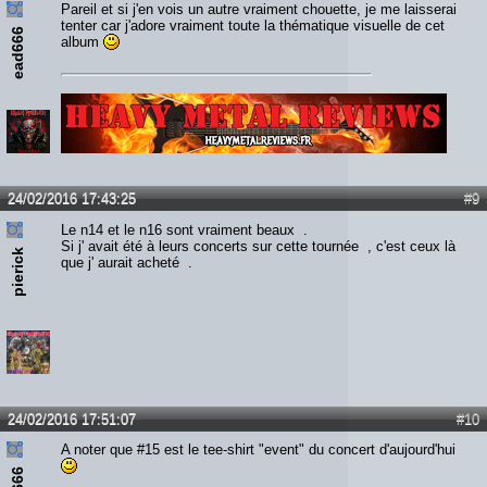
Pareil et si j'en vois un autre vraiment chouette, je me laisserai
tenter car j'adore vraiment toute la thématique visuelle de cet
ead666
album
Lien :
http://heavymetalreviews.fr/
24/02/2016 17:43:25
#9
Le n14 et le n16 sont vraiment beaux .
Si j' avait été à leurs concerts sur cette tournée , c'est ceux là
pierick
que j' aurait acheté .
24/02/2016 17:51:07
#10
A noter que #15 est le tee-shirt "event" du concert d'aujourd'hui