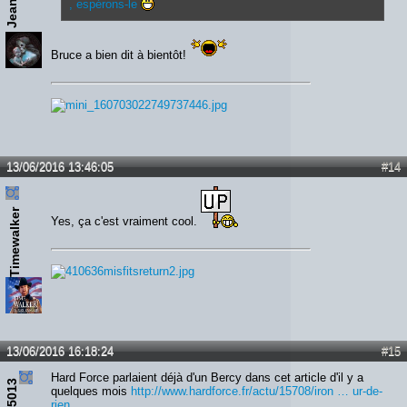
, espérons-le
Bruce a bien dit à bientôt!
13/06/2016 13:46:05
#14
Timewalker
Yes, ça c'est vraiment cool.
13/06/2016 16:18:24
#15
Hard Force parlaient déjà d'un Bercy dans cet article d'il y a
quelques mois
http://www.hardforce.fr/actu/15708/iron … ur-de-
rien