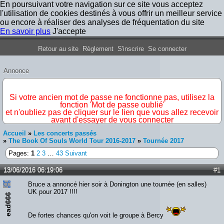
En poursuivant votre navigation sur ce site vous acceptez
l'utilisation de cookies destinés à vous offrir un meilleur service
ou encore à réaliser des analyses de fréquentation du site
En savoir plus
J'accepte
Forum Iron Maiden France
Retour au site
Règlement
S'inscrire
Se connecter
Annonce
IMPORTANT
Si votre ancien mot de passe ne fonctionne pas, utilisez la
fonction 'Mot de passe oublié'
et n'oubliez pas de cliquer sur le lien que vous allez recevoir
avant d'essayer de vous connecter
Accueil
»
Les concerts passés
»
The Book Of Souls World Tour 2016-2017
»
Tournée 2017
Pages:
1
2
3
…
43
Suivant
13/06/2016 06:19:06
#1
Bruce a annoncé hier soir à Donington une tournée (en salles)
UK pour 2017 !!!!
ead666
De fortes chances qu'on voit le groupe à Bercy