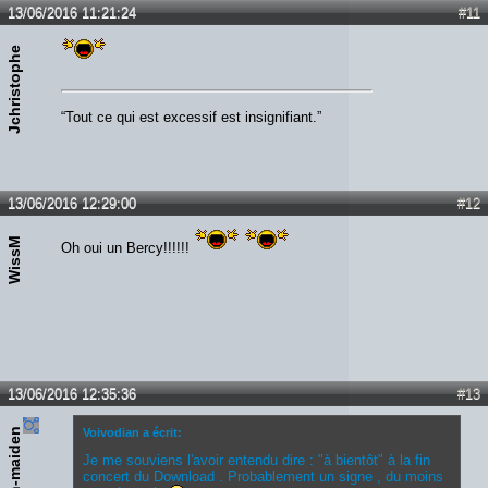
13/06/2016 11:21:24
#11
Jchristophe
“Tout ce qui est excessif est insignifiant.”
13/06/2016 12:29:00
#12
WissM
Oh oui un Bercy!!!!!!
13/06/2016 12:35:36
#13
Jean-maiden
Voivodian a écrit:
Je me souviens l'avoir entendu dire : "à bientôt" à la fin
concert du Download . Probablement un signe , du moins