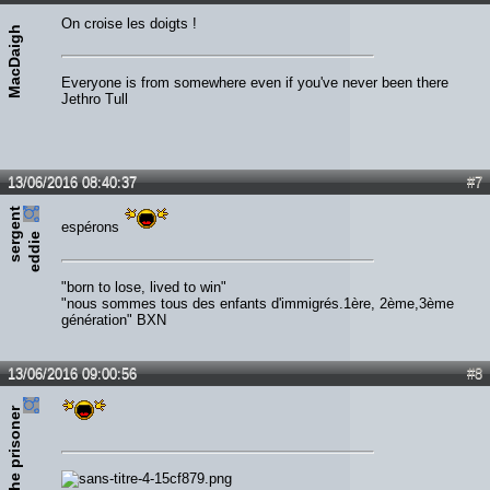
On croise les doigts !
MacDaigh
Everyone is from somewhere even if you've never been there
Jethro Tull
13/06/2016 08:40:37
#7
s
e
r
e
n
t
e
d
d
i
espérons
g
e
"born to lose, lived to win"
"nous sommes tous des enfants d'immigrés.1ère, 2ème,3ème
génération" BXN
13/06/2016 09:00:56
#8
the prisoner