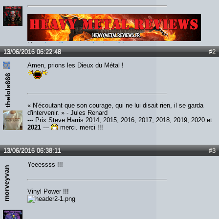
Lien :
http://heavymetalreviews.fr/
13/06/2016 06:22:48
#2
Amen, prions les Dieux du Métal !
thelols666
« N'écoutant que son courage, qui ne lui disait rien, il se garda
d'intervenir. » - Jules Renard
--- Prix Steve Harris 2014, 2015, 2016, 2017, 2018, 2019, 2020 et
2021
---
merci, merci !!!
13/06/2016 06:38:11
#3
Yeeessss !!!
morveyvan
Vinyl Power !!!