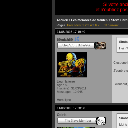
Si votre anc
et n'oubliez pas
Accueil
»
Les membres de Maiden
»
Steve Harri
Pages:
Précédent
1
2
3
4
5
6
7
…
11
Suivant
11/08/2016 17:19:40
69mich69
Simba
Hein 
C'est une 
J'espère 
Lieu : la terre
I want out,
Age : 59
Inscrit(e): 31/03/2011
Messages: 12 945
Hors ligne
11/08/2016 17:28:08
Osiris
Simba
Moi je