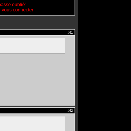
passe oublié'
de vous connecter
#61
#62