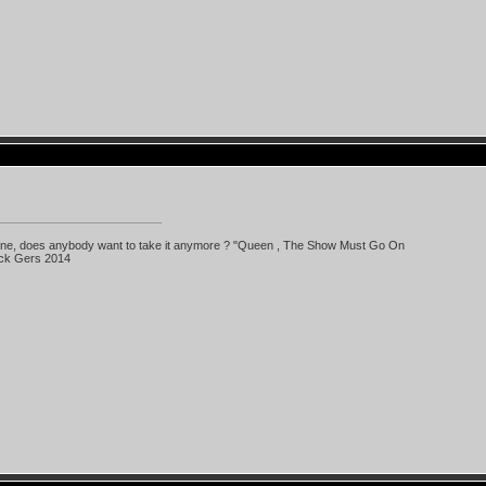
 line, does anybody want to take it anymore ? "Queen , The Show Must Go On
ick Gers 2014