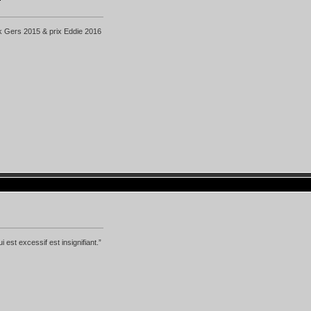
k Gers 2015 & prix Eddie 2016
i est excessif est insignifiant.”