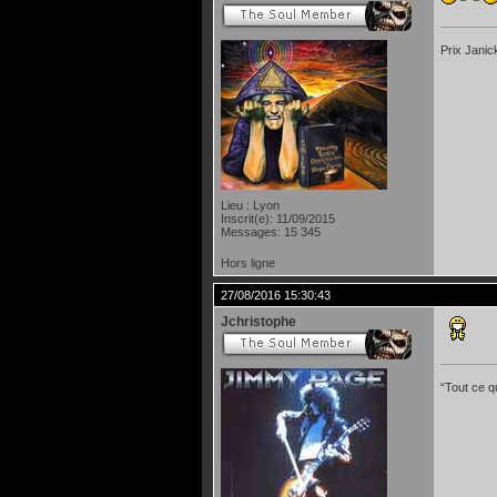
Prix Janic
Lieu : Lyon
Inscrit(e): 11/09/2015
Messages: 15 345
Hors ligne
27/08/2016 15:30:43
Jchristophe
“Tout ce qu