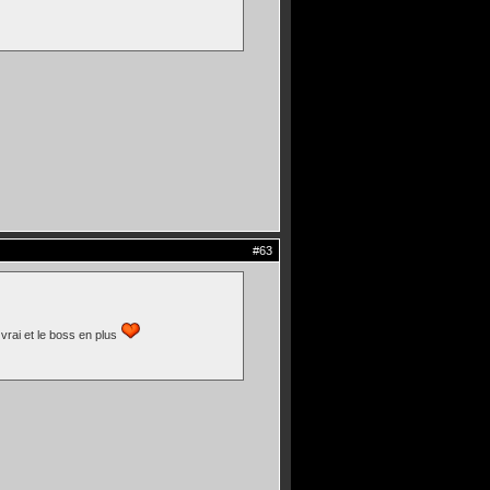
#63
 vrai et le boss en plus