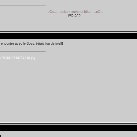
.. petite, moche et bête ...oOo
קרב מגע
encontre avec le Boss, j'étais fou de joie!!!