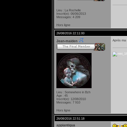
Lieu : La Rochelle
oOo.
Inscrit(e): 06/06/2013
Messages: 4 209
Hors ligne
26/08/2016 22:11:00
Après ma r
Jean-maiden
Lieu : Somewhere in Bzh
Age : 45
Inscrit(e): 12/08/2010
Messages: 7 910
Hors ligne
26/08/2016 22:51:18
appiantiqua