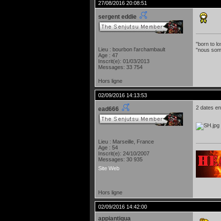
27/08/2016 20:08:51
sergent eddie
"born to lo
Lieu : bourbon l'archambault
"nous som
Age : 47
Inscrit(e): 01/03/2013
Messages: 33 754
Hors ligne
02/09/2016 14:13:53
2 dates en
ead666
Lieu : Marseille, France
Age : 54
Inscrit(e): 24/10/2007
Messages: 30 935
Site Web
Hors ligne
02/09/2016 14:42:00
appiantiqua