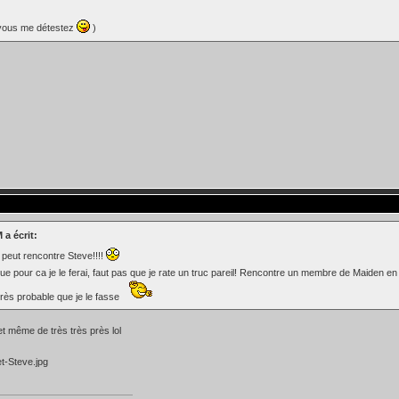
 vous me détestez
)
 a écrit:
peut rencontre Steve!!!!
ue pour ca je le ferai, faut pas que je rate un truc pareil! Rencontre un membre de Maiden en
très probable que je le fasse
 et même de très très près lol