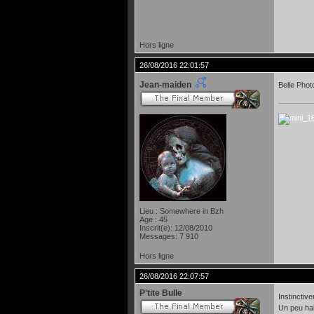
oOo.
Hors ligne
26/08/2016 22:01:57
Jean-maiden
Belle Phot
Lieu : Somewhere in Bzh
Age : 45
Inscrit(e): 12/08/2010
Messages: 7 910
Hors ligne
26/08/2016 22:07:57
P'tite Bulle
Instinctive
Un peu hal