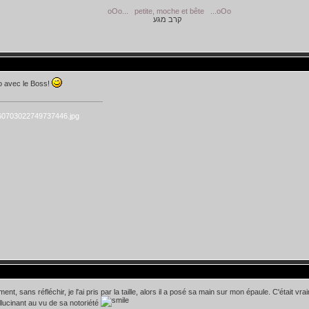
.. petite, moche et bête ...oOo
קרב מגע
o avec le Boss!
ment, sans réfléchir, je l'ai pris par la taille, alors il a posé sa main sur mon épaule. C'était 
lucinant au vu de sa notoriété