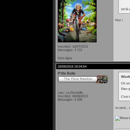
(et là
Non !
Inscrit(e): 10/07/2013
Messages: 3 715
Hors ligne
26/08/2016 19:04:54
P'tite Bulle
WissM
Oh on 
Rien q
Lieu : La Rochelle
Inscrit(e): 06/06/2013
C'est 
Messages: 4 209
on peut...