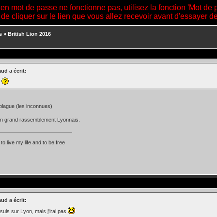
ien mot de passe ne fonctionne pas, utilisez la fonction 'Mot de 
 de cliquer sur le lien que vous allez recevoir avant d'essayer 
s
»
British Lion 2016
ud a écrit:
?
blague (les inconnues)
un grand rassemblement Lyonnais.
 to live my life and to be free
ud a écrit:
 suis sur Lyon, mais j'irai pas