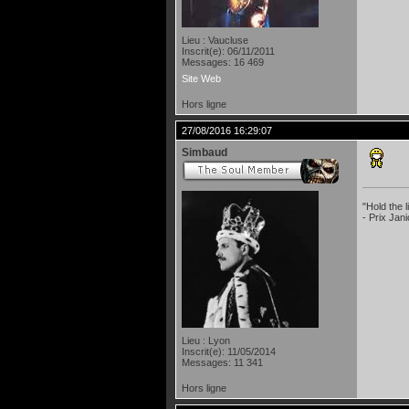
Lieu : Vaucluse
Inscrit(e): 06/11/2011
Messages: 16 469
Site Web
Hors ligne
27/08/2016 16:29:07
Simbaud
"Hold the
- Prix Jan
Lieu : Lyon
Inscrit(e): 11/05/2014
Messages: 11 341
Hors ligne