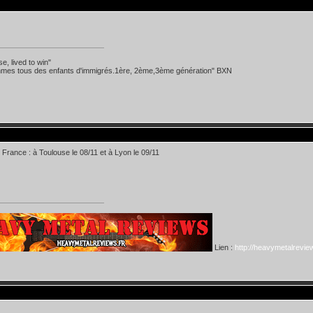
se, lived to win"
mes tous des enfants d'immigrés.1ère, 2ème,3ème génération" BXN
 France : à Toulouse le 08/11 et à Lyon le 09/11
Lien :
http://heavymetalreview