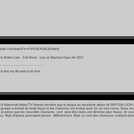
utube.com/watch?v=FdYrDkXVjXU[/video]
is British Lion - Full Show - Live at Wacken Open Air 2017
 to live my life and to be free
it à Mammoth Metal TV l'année dernière que le disque du deuxième album de BRITISH LION so
"Le groupe a évolué de toute façon et les chansons ont évolué avec lui, ou vice versa. Nous 
 , je pense que les nouvelles chansons vont peut-être dans une direction plus heavy. Je veu
vy. Mais d'autres pourraient penser différemment. Mais ce sont des chansons vraiment bon