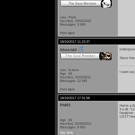
Lieu : Paris
Inscrit(e): 20/02/2015
Messages: 3 589
Hors ligne
18/10/2017 11:23:37
[video]yo
69mich69
Steve Harr
Lieu : la terre
I want out,
Age : 59
Inscrit(e): 31/03/2011
Messages: 12 945
Hors ligne
18/10/2017 17:31:58
Phil93
Harris a d
Il a dit: 
l'analyser
LIZZY hea
Age : 64
Inscrit(e): 01/04/2012
Messages: 9 963
Site Web