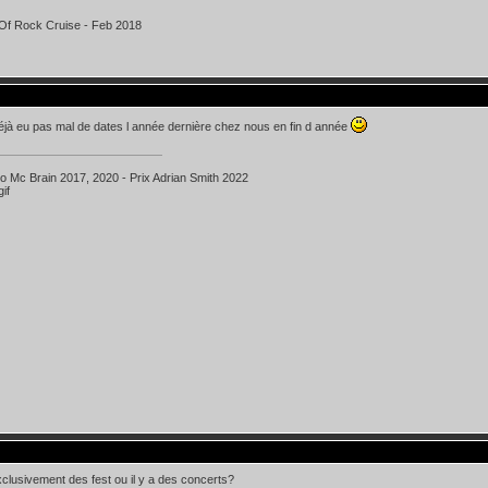
Of Rock Cruise - Feb 2018
t déjà eu pas mal de dates l année dernière chez nous en fin d année
ko Mc Brain 2017, 2020 - Prix Adrian Smith 2022
clusivement des fest ou il y a des concerts?