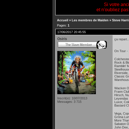
Si votre anc
et n'oubliez pas
Accueil
»
Les membres de Maiden
»
Steve Harri
Pages:
1
17/06/2017 20:45:55
Osiris
ça repart.
On Tour -
Colchester
Rock & Blu
Ramblin' M
Steelhouse
Riverside,
Classic G
Warehouse 
Wacken Op
Frann Club
Hirsch, N
Inscrit(e): 10/07/2013
Leyendas d
Messages: 3 715
Luxor, Col
Bastard C
Vega, Cop
Gröna Lund
More Than 
Sabaton Op
John Dee,