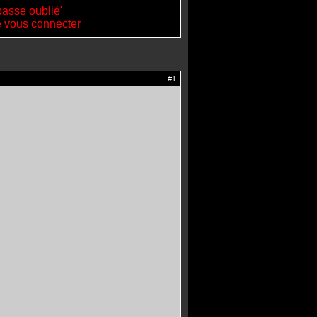
passe oublié'
de vous connecter
#1