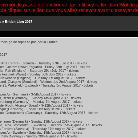
ien mot de passe ne fonctionne pas, utilisez la fonction 'Mot de 
 de cliquer sur le lien que vous allez recevoir avant d'essayer 
s
»
British Lion 2017
. mais ça ne repasse pas par la France
 2017
 Arts Centre (England) - Thursday 27th July 2017 - tickets
es Custom Show (England) - Friday 28th July 2017 - tickets
an Fair (England) - Saturday 29th July 2017 - tickets
 Festival (Wales) - Sunday 30th July 2017 - tickets
 Newcastle (England) - Tuesday 1st August 2017 - tickets
rand, Glasgow (Scotland) - Wednesday 2nd August 2017 - tickets
23, Wakefield (England) - Thursday 3rd August 2017 - tickets
en Air (Germany) - 3-5th August 2017 - tickets
, Berlin (Germany) - Sunday 6th August 2017 - tickets
urenburg (Germany) - Monday 7th August 2017 - tickets
el Rock, Alicante (Spain) - 9-12th August 2017 - tickets
ogne(Germany) - Friday 11th August 2017 - tickets
lub, Osnabrueck (Germany) - Saturday 12th August 2017 - tickets
ehagen (Denmark) - Sunday 13th August 2017 - tickets
 Tivoli, Stockholm - (Sweden) - Tuesday 15th August 2017 - tickets
Festival (Slovakia) - Thursday 17th August 2017 - tickets
en Air (Sweden) - Saturday 19th August 2017 - tickets
 Oslo (Norway) - Sunday 20th August 2017 - tickets