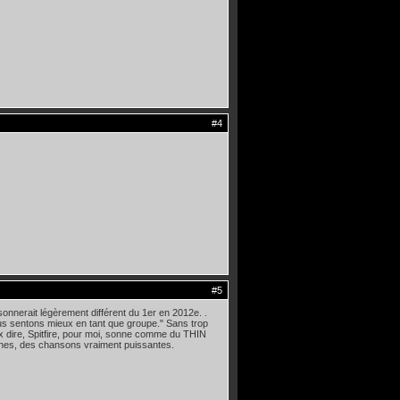
#4
#5
nnerait légèrement différent du 1er en 2012e. .
nous sentons mieux en tant que groupe." Sans trop
x dire, Spitfire, pour moi, sonne comme du THIN
nes, des chansons vraiment puissantes.