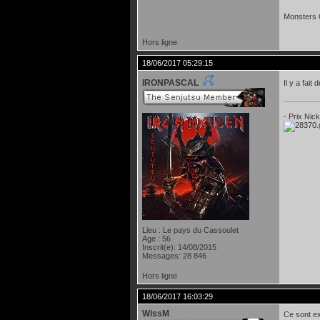
Monsters 
Hors ligne
18/06/2017 05:29:15
IRONPASCAL
Il y a fai
- Prix Nic
Lieu : Le pays du Cassoulet
Age : 56
Inscrit(e): 14/08/2015
Messages: 28 846
Hors ligne
18/06/2017 16:03:29
WissM
Ce sont ex