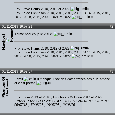
Prix Steve Harris 2010, 2012 et 2022
!!
Prix Bruce Dickinson 2010, 2011, 2012, 2013, 2014, 2015, 2016,
2017, 2018, 2019, 2020, 2021 et 2022
!!
06/11/2019 19:57:21
#2
J'aime beaucoup le visuel
Narchost
Prix Steve Harris 2010, 2012 et 2022
!!
Prix Bruce Dickinson 2010, 2011, 2012, 2013, 2014, 2015, 2016,
2017, 2018, 2019, 2020, 2021 et 2022
!!
06/11/2019 19:59:37
#3
P
h
a
n
t
o
m
O
f
T
h
e
B
e
a
s
Pareil
Il manque juste des dates françaises sur l'affiche
t
et c'est parfait
Prix Eddie 2013 et 2018 ; Prix Nicko McBrain 2017 et 2022
27/06/11 ; 05/06/13 ; 20/06/14 ; 10/06/16 ; 24/06/18 ; 05/07/18 ;
06/07/18 ; 17/06/23 ; 19/07/25 ; 19/06/26