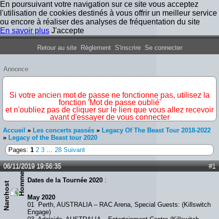
En poursuivant votre navigation sur ce site vous acceptez
l'utilisation de cookies destinés à vous offrir un meilleur service
ou encore à réaliser des analyses de fréquentation du site
En savoir plus
J'accepte
Forum Iron Maiden France
Retour au site
Règlement
S'inscrire
Se connecter
Annonce
IMPORTANT
Si votre ancien mot de passe ne fonctionne pas, utilisez la
fonction 'Mot de passe oublié'
et n'oubliez pas de cliquer sur le lien que vous allez recevoir
avant d'essayer de vous connecter
Accueil
»
Les concerts passés
»
Legacy Of The Beast Tour 2018-2022
»
Legacy of the Beast tour 2020
Pages:
1
2
3
…
28
Suivant
06/11/2019 19:56:35
#1
Dates de la Tournée 2020
:
Narchost
May 2020
01 Perth, AUSTRALIA – RAC Arena, Special Guests: (Killswitch
Engage)