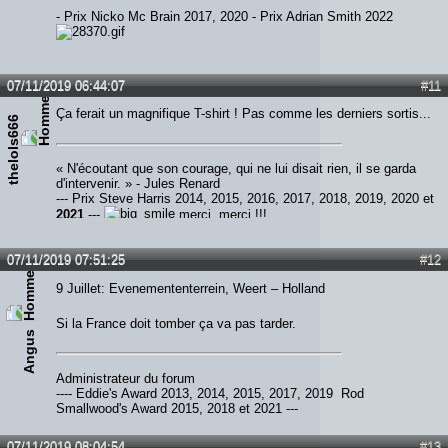
- Prix Nicko Mc Brain 2017, 2020 - Prix Adrian Smith 2022
07/11/2019 06:44:07
#11
Ça ferait un magnifique T-shirt ! Pas comme les derniers sortis...
thelols666
« N'écoutant que son courage, qui ne lui disait rien, il se garda
d'intervenir. » - Jules Renard
--- Prix Steve Harris 2014, 2015, 2016, 2017, 2018, 2019, 2020 et
2021
---
merci, merci !!!
07/11/2019 07:51:25
#12
9 Juillet: Evenemententerrein, Weert – Holland
Si la France doit tomber ça va pas tarder.
Angus
Administrateur du forum
---- Eddie's Award 2013, 2014, 2015, 2017, 2019 Rod
Smallwood's Award 2015, 2018 et 2021 ---
07/11/2019 08:04:54
#13