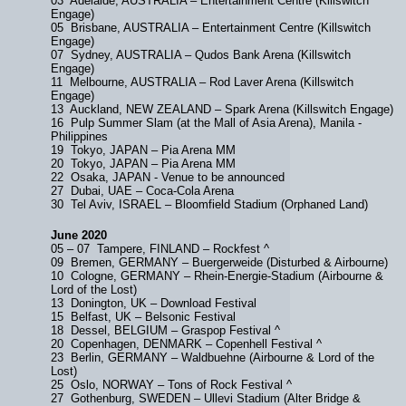
03 Adelaide, AUSTRALIA – Entertainment Centre (Killswitch
Engage)
05 Brisbane, AUSTRALIA – Entertainment Centre (Killswitch
Engage)
07 Sydney, AUSTRALIA – Qudos Bank Arena (Killswitch
Engage)
11 Melbourne, AUSTRALIA – Rod Laver Arena (Killswitch
Engage)
13 Auckland, NEW ZEALAND – Spark Arena (Killswitch Engage)
16 Pulp Summer Slam (at the Mall of Asia Arena), Manila -
Philippines
19 Tokyo, JAPAN – Pia Arena MM
20 Tokyo, JAPAN – Pia Arena MM
22 Osaka, JAPAN - Venue to be announced
27 Dubai, UAE – Coca-Cola Arena
30 Tel Aviv, ISRAEL – Bloomfield Stadium (Orphaned Land)
June 2020
05 – 07 Tampere, FINLAND – Rockfest ^
09 Bremen, GERMANY – Buergerweide (Disturbed & Airbourne)
10 Cologne, GERMANY – Rhein-Energie-Stadium (Airbourne &
Lord of the Lost)
13 Donington, UK – Download Festival
15 Belfast, UK – Belsonic Festival
18 Dessel, BELGIUM – Graspop Festival ^
20 Copenhagen, DENMARK – Copenhell Festival ^
23 Berlin, GERMANY – Waldbuehne (Airbourne & Lord of the
Lost)
25 Oslo, NORWAY – Tons of Rock Festival ^
27 Gothenburg, SWEDEN – Ullevi Stadium (Alter Bridge &