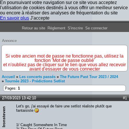
En poursuivant votre navigation sur ce site vous acceptez
l'utilisation de cookies destinés à vous offrir un meilleur service
ou encore à réaliser des analyses de fréquentation du site
En savoir plus
J'accepte
Forum Iron Maiden France
Retour au site
Règlement
S'inscrire
Se connecter
Annonce
IMPORTANT
Si votre ancien mot de passe ne fonctionne pas, utilisez la
fonction 'Mot de passe oublié'
et n'oubliez pas de cliquer sur le lien que vous allez recevoir
avant d'essayer de vous connecter
Accueil
»
Les concerts passés
»
The Future Past Tour 2023 / 2024
»
Tournée 2023 - Prédictions Setlist
Pages:
1
27/03/2023 13:42:10
#1
Let's go, j'ai essayé de faire une setlist réaliste plutôt que
Ironsteven
fantaisiste
1/ Caught Somewhere In Time