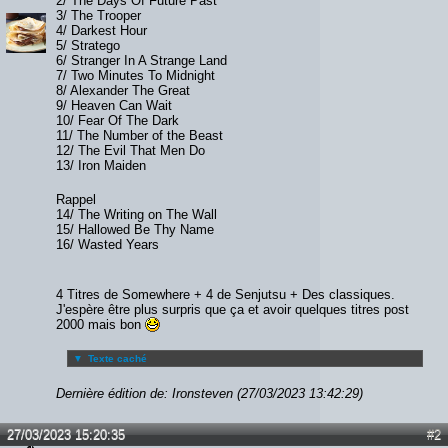
2/ The Days Of Future Past
3/ The Trooper
4/ Darkest Hour
5/ Stratego
6/ Stranger In A Strange Land
7/ Two Minutes To Midnight
8/ Alexander The Great
9/ Heaven Can Wait
10/ Fear Of The Dark
11/ The Number of the Beast
12/ The Evil That Men Do
13/ Iron Maiden
Rappel
14/ The Writing on The Wall
15/ Hallowed Be Thy Name
16/ Wasted Years
4 Titres de Somewhere + 4 de Senjutsu + Des classiques.
J'espère être plus surpris que ça et avoir quelques titres post
2000 mais bon
▼
Texte caché
Dernière édition de: Ironsteven (27/03/2023 13:42:29)
27/03/2023 15:20:35
#2