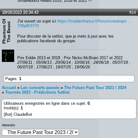
Smallwood's Award 2015, 2018 et 2021 ---
28/05/2023 20:34:43
#14
P
h
a
n
t
o
m
O
f
T
h
e
B
e
a
s
J'ai ouvert un sujet ici
https://maidenfrance.fr/forum/viewtopic …
t
70#p803770
Pour discuter de la setlist, que je mets à jour avec les
publications facebook du groupe.
Prix Eddie 2013 et 2018 ; Prix Nicko McBrain 2017 et 2022
27/06/11 ; 05/06/13 ; 20/06/14 ; 10/06/16 ; 24/06/18 ; 05/07/18 ;
06/07/18 ; 17/06/23 ; 19/07/25 ; 19/06/26
Pages:
1
Accueil
»
Les concerts passés
»
The Future Past Tour 2023 / 2024
»
Tournée 2023 - Prédictions Setlist
Utilisateurs enregistrés en ligne dans ce sujet:
0
,
Invité(s):
1
[Bot] ClaudeBot
Atteindre