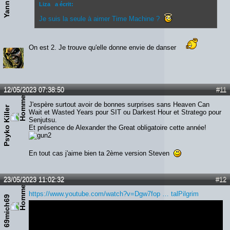
Yann
Liza a écrit:
Je suis la seule à aimer Time Machine ?
On est 2. Je trouve qu'elle donne envie de danser
12/05/2023 07:38:50
#11
J'espère surtout avoir de bonnes surprises sans Heaven Can
Psyko Killer
Wait et Wasted Years pour SIT ou Darkest Hour et Stratego pour
Senjutsu.
Et présence de Alexander the Great obligatoire cette année!
En tout cas j'aime bien ta 2ème version Steven
23/05/2023 11:02:32
#12
https://www.youtube.com/watch?v=Dgw7fop … talPilgrim
69mich69