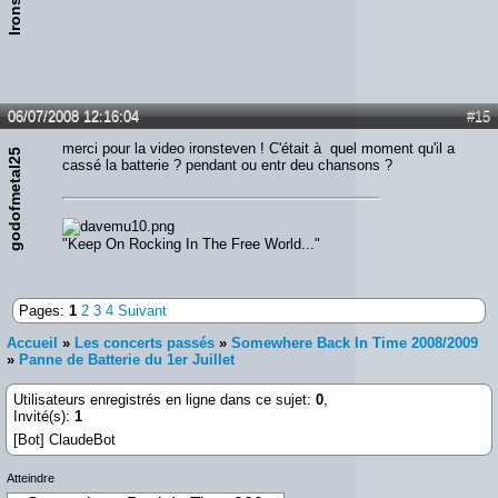
06/07/2008 12:16:04
#15
merci pour la video ironsteven ! C'était à quel moment qu'il a
godofmetal25
cassé la batterie ? pendant ou entr deu chansons ?
"Keep On Rocking In The Free World..."
Pages:
1
2
3
4
Suivant
Accueil
»
Les concerts passés
»
Somewhere Back In Time 2008/2009
»
Panne de Batterie du 1er Juillet
Utilisateurs enregistrés en ligne dans ce sujet:
0
,
Invité(s):
1
[Bot] ClaudeBot
Atteindre