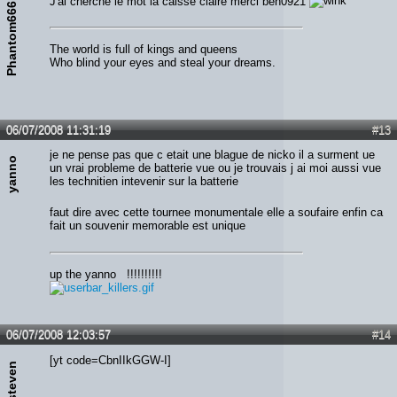
J'ai cherché le mot la caisse claire merci ben0921
Phantom666
The world is full of kings and queens
Who blind your eyes and steal your dreams.
06/07/2008 11:31:19
#13
je ne pense pas que c etait une blague de nicko il a surment ue
yanno
un vrai probleme de batterie vue ou je trouvais j ai moi aussi vue
les technitien intevenir sur la batterie
faut dire avec cette tournee monumentale elle a soufaire enfin ca
fait un souvenir memorable est unique
up the yanno !!!!!!!!!!
06/07/2008 12:03:57
#14
[yt code=CbnIIkGGW-I]
Ironsteven