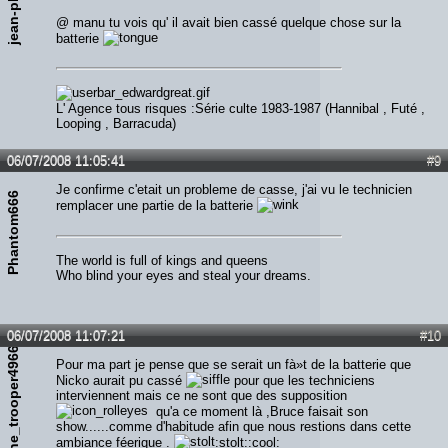
jean-phi69
@ manu tu vois qu' il avait bien cassé quelque chose sur la
batterie
L' Agence tous risques :Série culte 1983-1987 (Hannibal , Futé ,
Looping , Barracuda)
06/07/2008 11:05:41
#9
Je confirme c'etait un probleme de casse, j'ai vu le technicien
Phantom666
remplacer une partie de la batterie
The world is full of kings and queens
Who blind your eyes and steal your dreams.
06/07/2008 11:07:21
#10
the_trooper49666
Pour ma part je pense que se serait un fà»t de la batterie que
Nicko aurait pu cassé
pour que les techniciens
interviennent mais ce ne sont que des supposition
qu'a ce moment là ,Bruce faisait son
show......comme d'habitude afin que nous restions dans cette
ambiance féerique .
:stolt::cool: