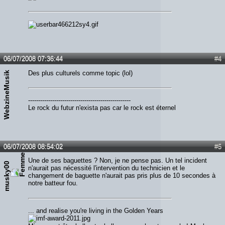
06/07/2008 07:36:44
#4
Des plus culturels comme topic (lol)
WebzineMusik
---------------------------------------------------
Le rock du futur n'exista pas car le rock est éternel
06/07/2008 08:54:02
#5
Une de ses baguettes ? Non, je ne pense pas. Un tel incident
musky00
n'aurait pas nécessité l'intervention du technicien et le
changement de baguette n'aurait pas pris plus de 10 secondes à
notre batteur fou.
... and realise you're living in the Golden Years