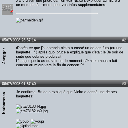
J'ai cru voir une photo oà¹ l'on voit Nicko s'expliquer au micro à
ce moment là ...merci pour vos infos supplémentaires.
05/07/2008 23:57:14
#2
d'après ce que j'ai compris nicko a cassé un de ces futs (ou une
Jaegger
baguette : / ) après quoi bruce a expliqué que c'était le 3e soir de
suite que cela se produisait.
L'image que tu as du voir est le moment oà¹ nicko nous a fait
coucou au micro vers la fin du concert ^^
06/07/2008 01:57:40
#3
Je confirme, Bruce a expliqué que Nicko a cassé une de ses
barbarossa
baguettes: