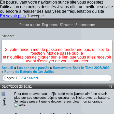
En poursuivant votre navigation sur ce site vous acceptez
l'utilisation de cookies destinés à vous offrir un meilleur service
ou encore à réaliser des analyses de fréquentation du site
En savoir plus
J'accepte
Forum Iron Maiden France
Retour au site
Règlement
S'inscrire
Se connecter
Annonce
IMPORTANT
Si votre ancien mot de passe ne fonctionne pas, utilisez la
fonction 'Mot de passe oublié'
et n'oubliez pas de cliquer sur le lien que vous allez recevoir
avant d'essayer de vous connecter
Accueil
»
Les concerts passés
»
Somewhere Back In Time 2008/2009
»
Panne de Batterie du 1er Juillet
Pages:
1
2
3
4
Suivant
05/07/2008 23:10:51
#1
Peut être en avez-vous déjà parlé mais j'aurais aimé en savoir
plus sur ces quelques pépins qu'aurait eu Nicko avec sa batterie.
gsdy
Je n'étais présent que le deuxième soir d'oà¹ mon ignorance