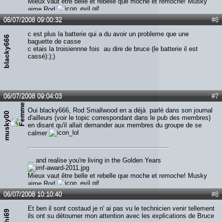
Mieux vaut être belle et rebelle que moche et remoche! Musky
aime Rod
06/07/2008 09:00:32
#6
c est plus la batterie qui a du avoir un probleme que une
blacky666
baguette de casse
c etais la troisiennne fois au dire de bruce (le batterie il est
cassé):);)
06/07/2008 09:04:03
#7
Oui blacky666, Rod Smallwood en a déjà parlé dans son journal
musky00
d'ailleurs (voir le topic correspondant dans le pub des membres)
en disant qu'il allait demander aux membres du groupe de se
calmer
... and realise you're living in the Golden Years
Mieux vaut être belle et rebelle que moche et remoche! Musky
aime Rod
06/07/2008 10:10:40
#8
Et ben il sont costaud je n' ai pas vu le technicien venir tellement
ils ont su détourner mon attention avec les explications de Bruce