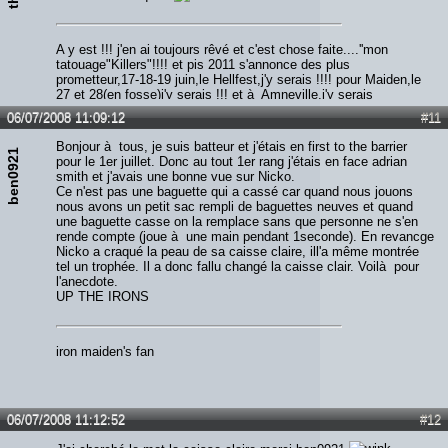
A y est !!! j'en ai toujours rêvé et c'est chose faite....''mon
tatouage"Killers"!!!! et pis 2011 s'annonce des plus
prometteur,17-18-19 juin,le Hellfest,j'y serais !!!! pour Maiden,le
27 et 28(en fosse)j'y serais !!! et à Amneville,j'y serais
également !!!!! alors qui m'aime me suive...Screammmmm
06/07/2008 11:09:12
#11
Forrrrr Meeeee!!!!!!
Bonjour à tous, je suis batteur et j'étais en first to the barrier
ben0921
pour le 1er juillet. Donc au tout 1er rang j'étais en face adrian
smith et j'avais une bonne vue sur Nicko.
Ce n'est pas une baguette qui a cassé car quand nous jouons
nous avons un petit sac rempli de baguettes neuves et quand
une baguette casse on la remplace sans que personne ne s'en
rende compte (joue à une main pendant 1seconde). En revancge
Nicko a craqué la peau de sa caisse claire, ill'a même montrée
tel un trophée. Il a donc fallu changé la caisse clair. Voilà pour
l'anecdote.
UP THE IRONS
iron maiden's fan
06/07/2008 11:12:52
#12