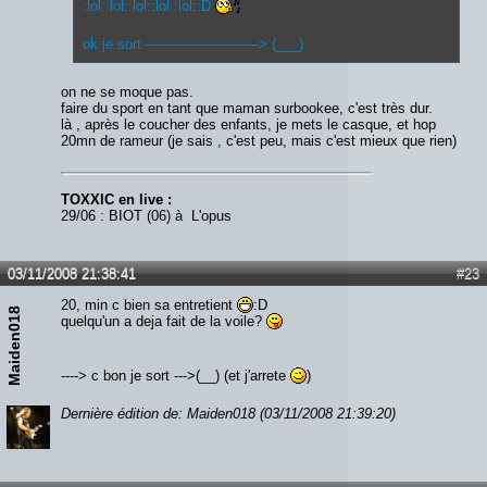
:lol::lol::lol::lol::lol::D
ok je sort --------------------------> (___)
on ne se moque pas.
faire du sport en tant que maman surbookee, c'est très dur.
là , après le coucher des enfants, je mets le casque, et hop
20mn de rameur (je sais , c'est peu, mais c'est mieux que rien)
TOXXIC en live :
29/06 : BIOT (06) à L'opus
03/11/2008 21:38:41
#23
20, min c bien sa entretient
:D
Maiden018
quelqu'un a deja fait de la voile?
----> c bon je sort --->(__) (et j'arrete
)
Dernière édition de: Maiden018 (03/11/2008 21:39:20)