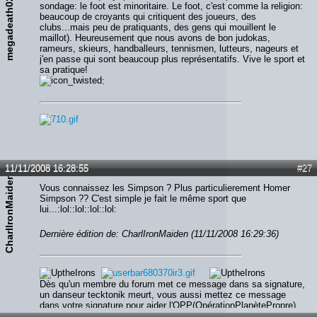
megadeath02
sondage: le foot est minoritaire. Le foot, c'est comme la religion:
beaucoup de croyants qui critiquent des joueurs, des
clubs...mais peu de pratiquants, des gens qui mouillent le
maillot). Heureusement que nous avons de bon judokas,
rameurs, skieurs, handballeurs, tennismen, lutteurs, nageurs et
j'en passe qui sont beaucoup plus représentatifs. Vive le sport et
sa pratique!
:
11/11/2008 16:28:55
#27
CharlIronMaiden
Vous connaissez les Simpson ? Plus particulierement Homer
Simpson ?? C'est simple je fait le même sport que
lui...:lol::lol::lol::lol:
Dernière édition de: CharlIronMaiden (11/11/2008 16:29:36)
Dès qu'un membre du forum met ce message dans sa signature,
un danseur tecktonik meurt, vous aussi mettez ce message
dans votre signature pour aider l'OPP(OpérationPlanètePropre)