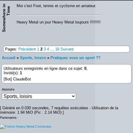
S
o
m
e
w
h
e
r
e
n
T
i
m
Moi c'est Foot, tennis et cyclisme en amateur.
i
e
Heavy Metal un jour Heavy Metal toujours !!!!!!!!!
Pages:
Précédent
1
2
3
4
…
16
Suivant
Accueil
»
Sports, loisirs
»
Pratiquez vous un sport ??
Utilisateurs enregistrés en ligne dans ce sujet:
0
,
Invité(s):
1
[Bot] ClaudeBot
Atteindre
[ Généré en 0.030 secondes, 7 requêtes exécutées - Utilisation de la
mémoire: 1.94 MiO (Pic : 2.14 MiO) ]
Partenaires :