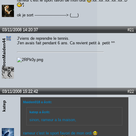
rameur c'est le sport favori de mon ordi
:lol::lol::lol::lol::lol::D
ok je sort --------------------------> (___)
03/11/2008 14:20:37
#21
J'viens de reprendre le tennis.
IronMaiden44
J'en avais fait pendant 6 ans. Ca revient petit à petit ^^
03/11/2008 15:22:42
#22
katep
Maiden018 a écrit:
katep a écrit:
sinon, rameur a la maison,
rameur c'est le sport favori de mon ordi