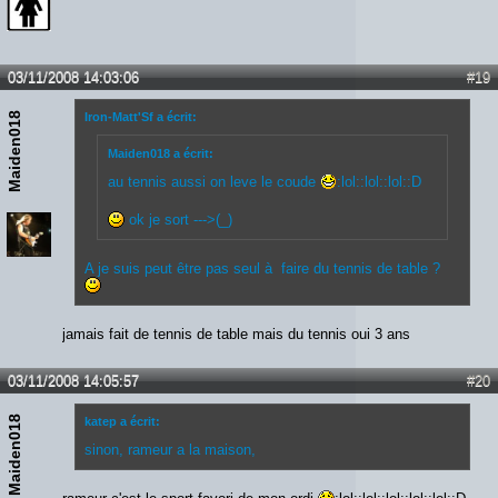
03/11/2008 14:03:06
#19
Maiden018
Iron-Matt'Sf a écrit:
Maiden018 a écrit:
au tennis aussi on leve le coude
:lol::lol::lol::D
ok je sort --->(_)
A je suis peut être pas seul à faire du tennis de table ?
jamais fait de tennis de table mais du tennis oui 3 ans
03/11/2008 14:05:57
#20
Maiden018
katep a écrit:
sinon, rameur a la maison,