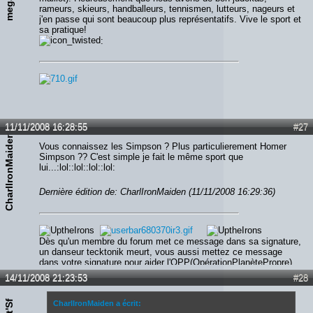
rameurs, skieurs, handballeurs, tennismen, lutteurs, nageurs et
j'en passe qui sont beaucoup plus représentatifs. Vive le sport et
sa pratique!
:
11/11/2008 16:28:55
#27
CharlIronMaiden
Vous connaissez les Simpson ? Plus particulierement Homer
Simpson ?? C'est simple je fait le même sport que
lui...:lol::lol::lol::lol:
Dernière édition de: CharlIronMaiden (11/11/2008 16:29:36)
Dès qu'un membre du forum met ce message dans sa signature,
un danseur tecktonik meurt, vous aussi mettez ce message
dans votre signature pour aider l'OPP(OpérationPlanètePropre)
14/11/2008 21:23:53
#28
CharlIronMaiden a écrit: