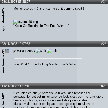
08/11/2008 07:28:07
#24
Moi je joue du métal et ça me suffit comme sport !
godofmetal25
"Keep On Rocking In The Free World..."
08/11/2008 10:07:53
#25
maidenrules91
je fait du tennis
Iron What?...Iron fucking Maiden That's What!
11/11/2008 14:57:10
#26
C'est bien ce que je pensais ua niveau des réponses du
megadeath02
sondage: le foot est minoritaire. Le foot, c'est comme la religion:
beaucoup de croyants qui critiquent des joueurs, des
clubs...mais peu de pratiquants, des gens qui mouillent le
maillot). Heureusement que nous avons de bon judokas,