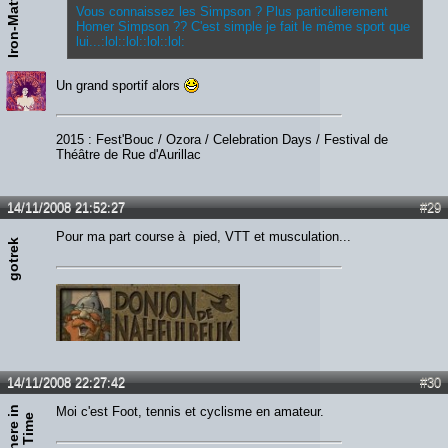
Iron-Matt'Sf
Vous connaissez les Simpson ? Plus particulierement
Homer Simpson ?? C'est simple je fait le même sport que
lui...:lol::lol::lol::lol:
Un grand sportif alors
2015 : Fest'Bouc / Ozora / Celebration Days / Festival de
Théâtre de Rue d'Aurillac
14/11/2008 21:52:27
#29
Pour ma part course à pied, VTT et musculation...
gotrek
14/11/2008 22:27:42
#30
Moi c'est Foot, tennis et cyclisme en amateur.
i
e