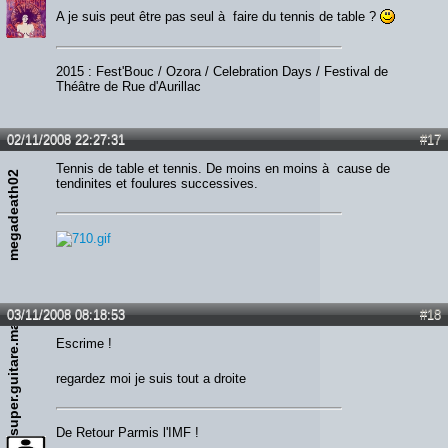
A je suis peut être pas seul à faire du tennis de table ?
2015 : Fest'Bouc / Ozora / Celebration Days / Festival de
Théâtre de Rue d'Aurillac
02/11/2008 22:27:31
#17
Tennis de table et tennis. De moins en moins à cause de
megadeath02
tendinites et foulures successives.
03/11/2008 08:18:53
#18
super.guitare.man
Escrime !
regardez moi je suis tout a droite
De Retour Parmis l'IMF !