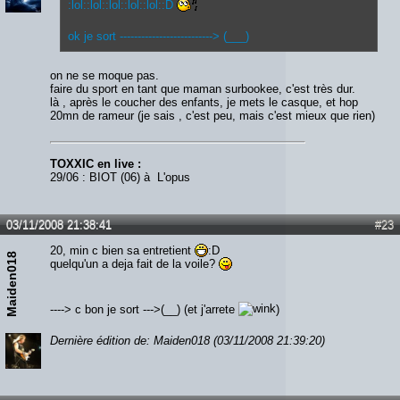
:lol::lol::lol::lol::lol::D
ok je sort --------------------------> (___)
on ne se moque pas.
faire du sport en tant que maman surbookee, c'est très dur.
là , après le coucher des enfants, je mets le casque, et hop
20mn de rameur (je sais , c'est peu, mais c'est mieux que rien)
TOXXIC en live :
29/06 : BIOT (06) à L'opus
03/11/2008 21:38:41
#23
20, min c bien sa entretient
:D
Maiden018
quelqu'un a deja fait de la voile?
----> c bon je sort --->(__) (et j'arrete
)
Dernière édition de: Maiden018 (03/11/2008 21:39:20)