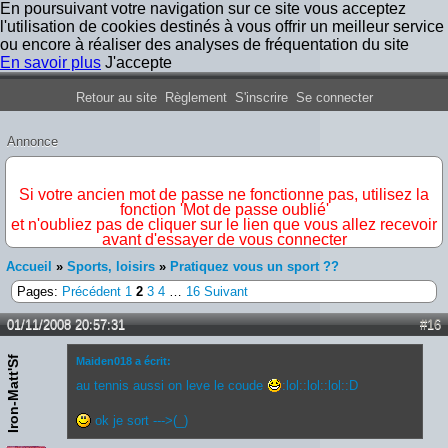
En poursuivant votre navigation sur ce site vous acceptez
l'utilisation de cookies destinés à vous offrir un meilleur service
ou encore à réaliser des analyses de fréquentation du site
En savoir plus
J'accepte
Forum Iron Maiden France
Retour au site
Règlement
S'inscrire
Se connecter
Annonce
IMPORTANT
Si votre ancien mot de passe ne fonctionne pas, utilisez la
fonction 'Mot de passe oublié'
et n'oubliez pas de cliquer sur le lien que vous allez recevoir
avant d'essayer de vous connecter
Accueil
»
Sports, loisirs
»
Pratiquez vous un sport ??
Pages:
Précédent
1
2
3
4
…
16
Suivant
01/11/2008 20:57:31
#16
Iron-Matt'Sf
Maiden018 a écrit:
au tennis aussi on leve le coude
:lol::lol::lol::D
ok je sort --->(_)