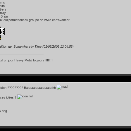
rris
mith
 Gers
rray
cBrain
ux qui permettent au groupe de vivre et d'avancer.
dition de: Somewhere in Time (01/08/2009 12:04:58)
l un jour Heavy Metal toujours !!!!!!!!!
ordéon ????????? Baaaaaaaaaaaaaaahh
 ces idées ?