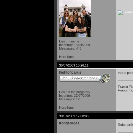
Lieu : manche
Inscrit(e): 15/04/2009
Messages: 443
Hors ligne
30/07/2009 15:26:11
flightoficarus
moi je pen
Frantic Ti
Frantic Ti
Lieu : in the purgatory
Inscrit(e): 27/07/2009
Messages: 123
Hors ligne
30/07/2009 17:00:06
irongeorges
Rufus pré