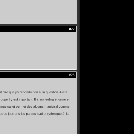
#22
#23
ut dire que j'ai repondu non à la question -Gers
oupe il y est important. Il à un feeling énorme et
zon musical et permet des albums magistral comme
tres jourrons les parties lead et rythmique à la