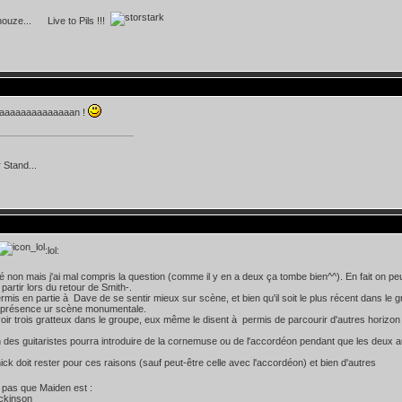
nouze... Live to Pils !!!
aaaaaaaaaaaaaan !
 Stand...
:lol:
oté non mais j'ai mal compris la question (comme il y en a deux ça tombe bien^^). En fait on pe
u partir lors du retour de Smith-.
mis en partie à Dave de se sentir mieux sur scène, et bien qu'il soit le plus récent dans le gr
e présence ur scène monumentale.
avoir trois gratteux dans le groupe, eux même le disent à permis de parcourir d'autres hori
 des guitaristes pourra introduire de la cornemuse ou de l'accordéon pendant que les deux au
ick doit rester pour ces raisons (sauf peut-être celle avec l'accordéon) et bien d'autres
 pas que Maiden est :
ickinson