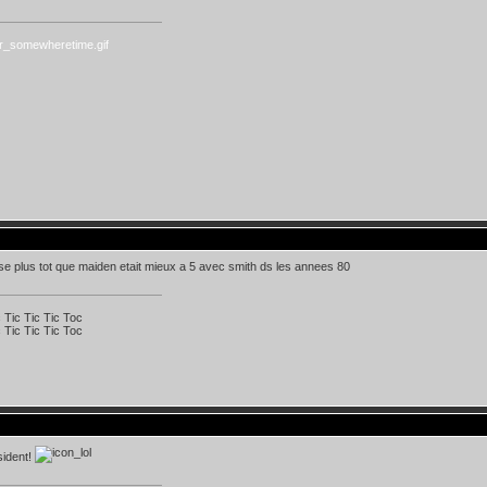
se plus tot que maiden etait mieux a 5 avec smith ds les annees 80
c Tic Tic Tic Toc
c Tic Tic Tic Toc
sident!