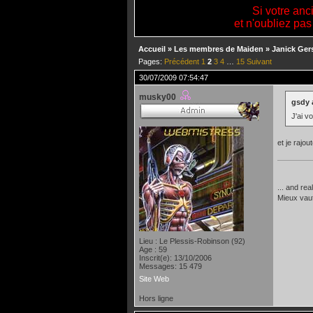
Si votre anc
et n'oubliez pas
Accueil
»
Les membres de Maiden
»
Janick Ger
Pages:
Précédent
1
2
3
4
…
15
Suivant
30/07/2009 07:54:47
musky00
gsdy a
J'ai v
et je rajou
... and rea
Mieux vau
Lieu : Le Plessis-Robinson (92)
Age : 59
Inscrit(e): 13/10/2006
Messages: 15 479
Site Web
Hors ligne