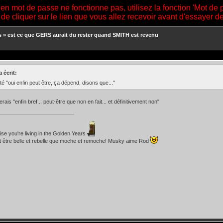
ien mot de passe ne fonctionne pas, utilisez la fonction 'Mot de 
 de cliquer sur le lien que vous allez recevoir avant d'essayer 
s
»
est ce que GERS aurait du rester quand SMITH est revenu
 écrit:
oté "oui enfin peut être, ça dépend, disons que..."
terais "enfin bref... peut-être que non en fait... et définitivement non"
lise you're living in the Golden Years
t être belle et rebelle que moche et remoche! Musky aime Rod