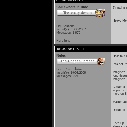
01/08/2009 15:29:38
Somewhere in Time
J'imagine 
Heavy Meta
Lieu : Amiens
Inscrit(e): 01/09/2007
Messages: 1 979
Hors ligne
18/08/2009 11:30:11
Rufus
Hello tout
Pas sot, l
Lieu : Paris hÃ©las !
Imaginez u
Inscrit(e): 19/05/2009
fond tissé
Messages: 259
Imaginez u
Ce serait 
septième c
mers du Su
Maiden au 
Up up up !
Face up,
Make your