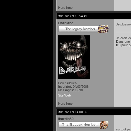
Hors ligne
30/07/2009 13:54:49
Darblanc
Je plussoi
Je crois c
Dans une s
feu pour p
Lieu : Allauch
Inscrit(e): 04/03/2008
Messages: 1 690
Site Web
Hors ligne
30/07/2009 14:00:56
ibardin50
surtout pas