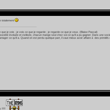
e totalement
e que je vois ; je vois ce que je regarde ; je regarde ce que je veux. (Blaise Pascal)
ociété évoluée et civilisée, chacun mange seul chez soi ce qu'il a pu gagner. Dans une socié
artager ce qu'il a. Quand on est perdu quelque part, il vaut mieux avoir affaire à des primitifs 
 !!!!!