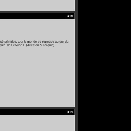
#18
té primitive, tout le monde se retrouve autour du
qu'à des civilisés. (Arleston & Tarquin)
#19