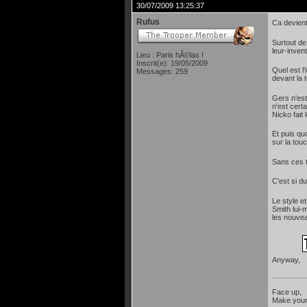
30/07/2009 13:25:37
Rufus
Ca devient
Surtout de
leur-inven
Lieu : Paris hÃ©las !
Inscrit(e): 19/05/2009
Quel est l
Messages: 259
devant la t
Gers n'est
n'est cert
Nicko fait
Et puis qu
sur la touc
Sans ces t
C'est si du
Le style e
Smith lui-
les nouvea
Anyway,
Face up,
Make your