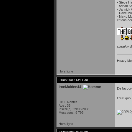
- Steve Ha
- Adrian S
- Jannick
- Dave Mu
- Nicko M
et tous ce
Dernière é
Heavy Meta
Hors ligne
01/08/2009 13:11:30
IronMaiden44
De l'acc
C'est quoi
Lieu : Nantes
Age : 33
Inscrit(e): 29/03/2008
Messages: 9 799
Hors ligne