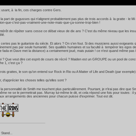
 usant, à la fin, ces charges contre Gers.
 la part de gugusses qui n'alignent probablement pas plus de trois accords à la gratte - le Mi (
tion-que-c'est-pas-vraiment-une-note-mais-que-ça-sonne-trop-bien !
'intérêt de répéter sans cesse ce débat vieux de dix ans ? C'est du même niveau que les insult
élé.
 certes pas le guitariste du siècle. Et alors ? On s'en fout. Si des musiciens aussi exigeants 
ainement pas par seule humanité. Ses qualités humaines et sa faculté à tempérer les egos de H
 le fada et Dave met la distance) a certainement joué, mais putain ! ce n'est quand même pas 
oi ? Que veut dire cet esprit de cours de récré ? Maiden est un GROUPE ou un pool de concu
he 1, c'est ça ?
rois grattes, le son qu'on entend sur Rock in Rio ou A Matter of Life and Death (par exemple)
r, d'apprécier les choses telles qu'elles sont ?
t la personnalité de Smith me touchent plus particulièrement. Pourtant, je n'irai pas dire que 
même ne se le permettrait pas. Murray lui-même le dit, et cela répond une fois pour toutes : i
ux arrangements des anciennes pour chacun puisse d'exprimer. Tout est dit.
 Stand...