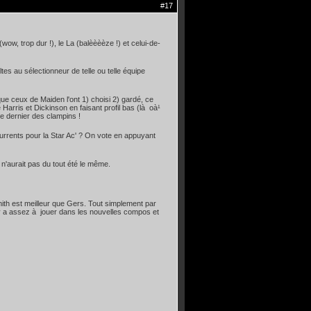
#17
wow, trop dur !), le La (balèèèèze !) et celui-de-
es au sélectionneur de telle ou telle équipe
que ceux de Maiden l'ont 1) choisi 2) gardé, ce
arris et Dickinson en faisant profil bas (là oà¹
le dernier des clampins !
rrents pour la Star Ac' ? On vote en appuyant
 n'aurait pas du tout été le même.
Smith est meilleur que Gers. Tout simplement par
l y a assez à jouer dans les nouvelles compos et