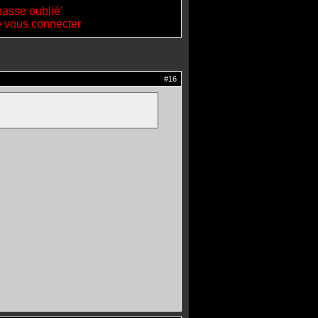
passe oublié'
de vous connecter
#16