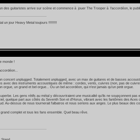
un des guitaristes arrive sur scène et commence à jouer The Trooper à l'accordéon, le publi
l un jour Heavy Metal toujours !!!!!!!!!
 le monde !
'accordéon...
n concert unplugged. Totalement unplugged, avec un max de guitares et de basses accoustiq
es avec des instruments accoustiques de même : cordes, vents, cuivres (non, pas de cuivres,
n orgue, un grand et bel orgue... Ou un bel accordéon, qui n'est jamais qu'un petit orgue.
superbe. Les gens rétifs au métal y découvriraient une musicalité qu'ils ne soupçonnent pas 
iel, quelque part aux côtés du Seventh Son et d'Horus, vibrant avec les fantômes des Aces d
d. Au-dessus de nous tournerait l'albatros et nous serions aux anges. Le plus beaux des co
grand complet et tous les fans ensemble. Quel beau rêve.
 Stand...