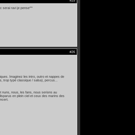
#25
c serai ravi je pense^^
#26
ues. Imaginez les intro, outro et nappes de
 trop typé classique / salsa), percus...
et nuns, nous, les fans, nous serions au
isparus en plein ciel et ceux des marins des
ncert.