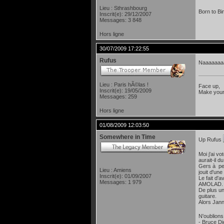
Lieu : Sthrashbourg
Born to Bi
Inscrit(e): 29/12/2007
Messages: 3 848
Hors ligne
30/07/2009 17:22:55
Rufus
Naaaaaaa
Lieu : Paris hÃ©las !
Face up,
Inscrit(e): 19/05/2009
Make your
Messages: 259
Hors ligne
01/08/2009 12:03:50
Somewhere in Time
Up Rufus
Moi j'ai v
aurait-il d
Gers à per
Lieu : Amiens
jouit d'un
Inscrit(e): 01/09/2007
Le fait d'
Messages: 1 979
AMOLAD.
De plus un
guitare.
Alors Jann
N'oublions
- Bruce D