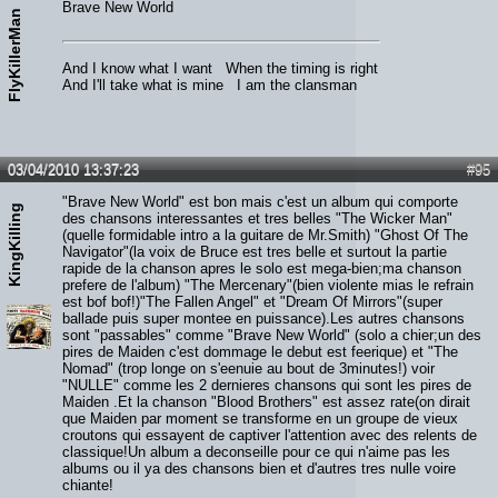
Brave New World
FlyKillerMan
And I know what I want When the timing is right
And I'll take what is mine I am the clansman
03/04/2010 13:37:23
#95
"Brave New World" est bon mais c'est un album qui comporte
KingKilling
des chansons interessantes et tres belles "The Wicker Man"
(quelle formidable intro a la guitare de Mr.Smith) "Ghost Of The
Navigator"(la voix de Bruce est tres belle et surtout la partie
rapide de la chanson apres le solo est mega-bien;ma chanson
prefere de l'album) "The Mercenary"(bien violente mias le refrain
est bof bof!)"The Fallen Angel" et "Dream Of Mirrors"(super
ballade puis super montee en puissance).Les autres chansons
sont "passables" comme "Brave New World" (solo a chier;un des
pires de Maiden c'est dommage le debut est feerique) et "The
Nomad" (trop longe on s'eenuie au bout de 3minutes!) voir
"NULLE" comme les 2 dernieres chansons qui sont les pires de
Maiden .Et la chanson "Blood Brothers" est assez rate(on dirait
que Maiden par moment se transforme en un groupe de vieux
croutons qui essayent de captiver l'attention avec des relents de
classique!Un album a deconseille pour ce qui n'aime pas les
albums ou il ya des chansons bien et d'autres tres nulle voire
chiante!