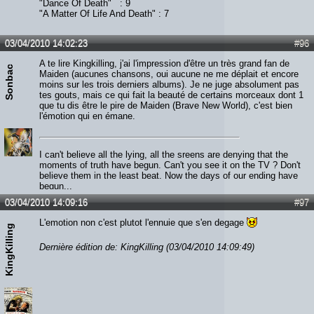
"Dance Of Death" : 9
"A Matter Of Life And Death" : 7
03/04/2010 14:02:23
#96
A te lire Kingkilling, j'ai l'impression d'être un très grand fan de
Sonbac
Maiden (aucunes chansons, oui aucune ne me déplait et encore
moins sur les trois derniers albums). Je ne juge absolument pas
tes gouts, mais ce qui fait la beauté de certains morceaux dont 1
que tu dis être le pire de Maiden (Brave New World), c'est bien
l'émotion qui en émane.
I can't believe all the lying, all the sreens are denying that the
moments of truth have begun. Can't you see it on the TV ? Don't
believe them in the least beat. Now the days of our ending have
begun...
03/04/2010 14:09:16
#97
L'emotion non c'est plutot l'ennuie que s'en degage
KingKilling
Dernière édition de: KingKilling (03/04/2010 14:09:49)