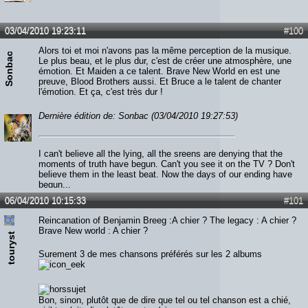
03/04/2010 19:23:11
#100
Alors toi et moi n'avons pas la même perception de la musique.
Sonbac
Le plus beau, et le plus dur, c'est de créer une atmosphère, une
émotion. Et Maiden a ce talent. Brave New World en est une
preuve, Blood Brothers aussi. Et Bruce a le talent de chanter
l'émotion. Et ça, c'est très dur !
Dernière édition de: Sonbac (03/04/2010 19:27:53)
I can't believe all the lying, all the sreens are denying that the
moments of truth have begun. Can't you see it on the TV ? Don't
believe them in the least beat. Now the days of our ending have
begun...
06/04/2010 10:15:33
#101
Reincanation of Benjamin Breeg :A chier ? The legacy : A chier ?
Brave New world : A chier ?
touryst
Surement 3 de mes chansons préférés sur les 2 albums
Bon, sinon, plutôt que de dire que tel ou tel chanson est a chié,