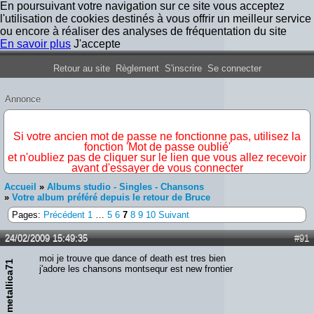
En poursuivant votre navigation sur ce site vous acceptez
l'utilisation de cookies destinés à vous offrir un meilleur service
ou encore à réaliser des analyses de fréquentation du site
En savoir plus
J'accepte
Forum Iron Maiden France
Retour au site
Règlement
S'inscrire
Se connecter
Annonce
IMPORTANT
Si votre ancien mot de passe ne fonctionne pas, utilisez la
fonction 'Mot de passe oublié'
et n'oubliez pas de cliquer sur le lien que vous allez recevoir
avant d'essayer de vous connecter
Accueil
»
Albums studio - Singles - Chansons
»
Votre album préféré depuis le retour de Bruce
Pages:
Précédent
1
…
5
6
7
8
9
10
Suivant
24/02/2009 15:49:35
#91
moi je trouve que dance of death est tres bien
metallica71
j'adore les chansons montsequr est new frontier