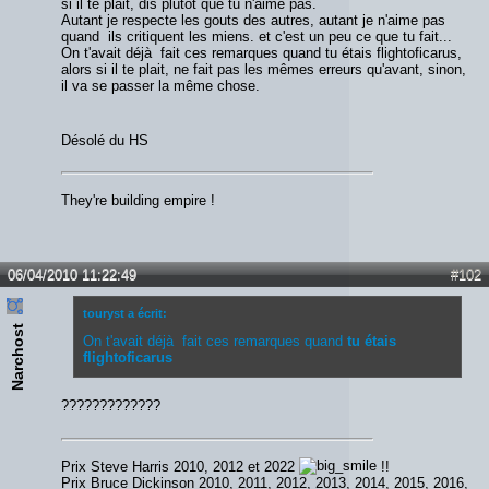
si il te plait, dis plutôt que tu n'aime pas.
Autant je respecte les gouts des autres, autant je n'aime pas
quand ils critiquent les miens. et c'est un peu ce que tu fait...
On t'avait déjà fait ces remarques quand tu étais flightoficarus,
alors si il te plait, ne fait pas les mêmes erreurs qu'avant, sinon,
il va se passer la même chose.
Désolé du HS
They're building empire !
06/04/2010 11:22:49
#102
touryst a écrit:
Narchost
On t'avait déjà fait ces remarques quand
tu étais
flightoficarus
?????????????
Prix Steve Harris 2010, 2012 et 2022
!!
Prix Bruce Dickinson 2010, 2011, 2012, 2013, 2014, 2015, 2016,