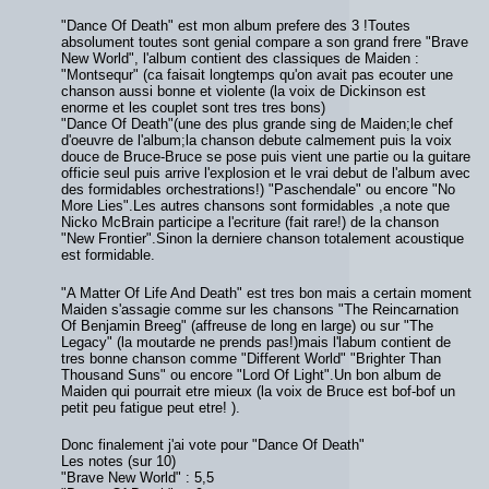
"Dance Of Death" est mon album prefere des 3 !Toutes
absolument toutes sont genial compare a son grand frere "Brave
New World", l'album contient des classiques de Maiden :
"Montsequr" (ca faisait longtemps qu'on avait pas ecouter une
chanson aussi bonne et violente (la voix de Dickinson est
enorme et les couplet sont tres tres bons)
"Dance Of Death"(une des plus grande sing de Maiden;le chef
d'oeuvre de l'album;la chanson debute calmement puis la voix
douce de Bruce-Bruce se pose puis vient une partie ou la guitare
officie seul puis arrive l'explosion et le vrai debut de l'album avec
des formidables orchestrations!) "Paschendale" ou encore "No
More Lies".Les autres chansons sont formidables ,a note que
Nicko McBrain participe a l'ecriture (fait rare!) de la chanson
"New Frontier".Sinon la derniere chanson totalement acoustique
est formidable.
"A Matter Of Life And Death" est tres bon mais a certain moment
Maiden s'assagie comme sur les chansons "The Reincarnation
Of Benjamin Breeg" (affreuse de long en large) ou sur "The
Legacy" (la moutarde ne prends pas!)mais l'labum contient de
tres bonne chanson comme "Different World" "Brighter Than
Thousand Suns" ou encore "Lord Of Light".Un bon album de
Maiden qui pourrait etre mieux (la voix de Bruce est bof-bof un
petit peu fatigue peut etre! ).
Donc finalement j'ai vote pour "Dance Of Death"
Les notes (sur 10)
"Brave New World" : 5,5