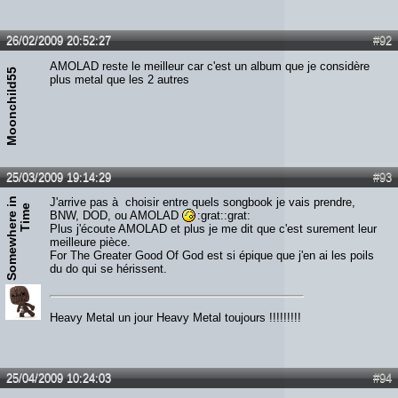
26/02/2009 20:52:27
#92
AMOLAD reste le meilleur car c'est un album que je considère
Moonchild55
plus metal que les 2 autres
25/03/2009 19:14:29
#93
S
o
m
e
w
h
e
r
e
n
T
i
m
J'arrive pas à choisir entre quels songbook je vais prendre,
i
e
BNW, DOD, ou AMOLAD
:grat::grat:
Plus j'écoute AMOLAD et plus je me dit que c'est surement leur
meilleure pièce.
For The Greater Good Of God est si épique que j'en ai les poils
du do qui se hérissent.
Heavy Metal un jour Heavy Metal toujours !!!!!!!!!
25/04/2009 10:24:03
#94