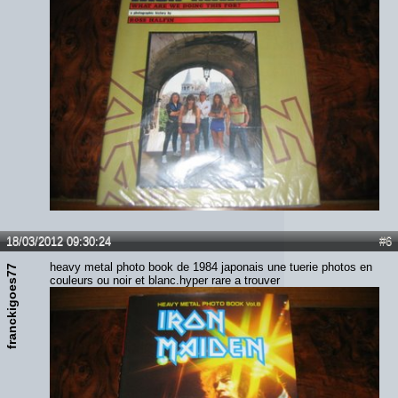
18/03/2012 09:30:24
#6
heavy metal photo book de 1984 japonais une tuerie photos en
franckigoes77
couleurs ou noir et blanc.hyper rare a trouver