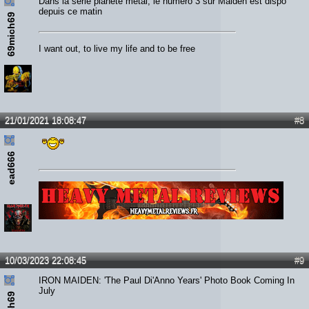
Dans la série planète métal, le numéro 3 sur Maiden est dispo
depuis ce matin
69mich69
I want out, to live my life and to be free
21/01/2021 18:08:47
#8
ead666
Lien :
http://heavymetalreviews.fr/
10/03/2023 22:08:45
#9
IRON MAIDEN: 'The Paul Di'Anno Years' Photo Book Coming In
July