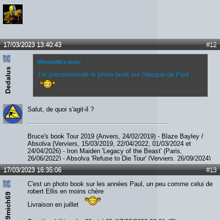
17/03/2023 13:40:43
#12
69mich69 a écrit:
Dedalus
J'ai précommandé le photo book sur l'époque de Paul
Salut, de quoi s'agit-il ?
Bruce's book Tour 2019 (Anvers, 24/02/2019) - Blaze Bayley /
Absolva (Verviers, 15/03/2019, 22/04/2022, 01/03/2024 et
24/04/2026) - Iron Maiden 'Legacy of the Beast' (Paris,
26/06/2022) - Absolva 'Refuse to Die Tour' (Verviers, 26/09/2024)
- Paul Di'Anno (Diest, 06/12/2023) - JohnL (Verviers, 05/09/2025)
17/03/2023 16:35:06
#13
- Smith / Kotzen (Ittre, 07/02/2026) - The Hell Patrol / Nightride
(Fléron, 28/02/2026)
C'est un photo book sur les années Paul, un peu comme celui de
robert Ellis en moins chère
69mich69
Livraison en juillet