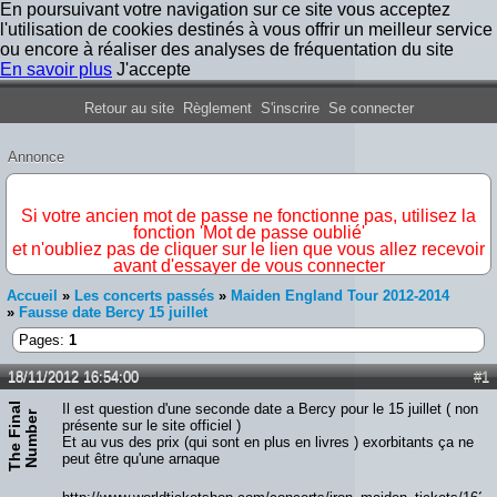
En poursuivant votre navigation sur ce site vous acceptez
l'utilisation de cookies destinés à vous offrir un meilleur service
ou encore à réaliser des analyses de fréquentation du site
En savoir plus
J'accepte
Forum Iron Maiden France
Retour au site
Règlement
S'inscrire
Se connecter
Annonce
IMPORTANT
Si votre ancien mot de passe ne fonctionne pas, utilisez la
fonction 'Mot de passe oublié'
et n'oubliez pas de cliquer sur le lien que vous allez recevoir
avant d'essayer de vous connecter
Accueil
»
Les concerts passés
»
Maiden England Tour 2012-2014
»
Fausse date Bercy 15 juillet
Pages:
1
18/11/2012 16:54:00
#1
T
h
e
F
i
n
a
l
N
u
m
b
e
Il est question d'une seconde date a Bercy pour le 15 juillet ( non
r
présente sur le site officiel )
Et au vus des prix (qui sont en plus en livres ) exorbitants ça ne
peut être qu'une arnaque