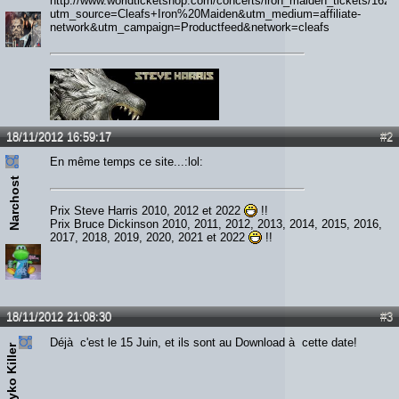
http://www.worldticketshop.com/concerts/iron_maiden_tickets/162
utm_source=Cleafs+Iron%20Maiden&utm_medium=affiliate-
network&utm_campaign=Productfeed&network=cleafs
18/11/2012 16:59:17
#2
En même temps ce site...:lol:
Narchost
Prix Steve Harris 2010, 2012 et 2022
!!
Prix Bruce Dickinson 2010, 2011, 2012, 2013, 2014, 2015, 2016,
2017, 2018, 2019, 2020, 2021 et 2022
!!
18/11/2012 21:08:30
#3
Déjà c'est le 15 Juin, et ils sont au Download à cette date!
Psyko Killer