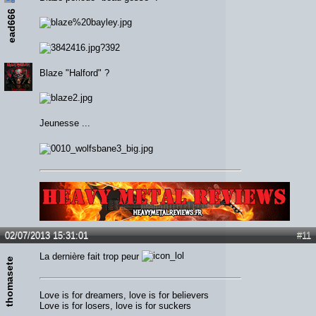
ead666
Blaze "Halford" ?
Jeunesse ...
Lien :
http://heavymetalreviews.fr/
02/07/2013 15:31:01
#11
La dernière fait trop peur
thomasete
Love is for dreamers, love is for believers
Love is for losers, love is for suckers