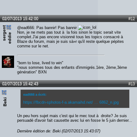
02/07/2013 15:42:00
#12
s
e
r
e
n
t
e
d
d
i
@ead666: Pas bannir! Pas bannir
Non, je ne mets pas tout à la fois sinon le topic serait vite
g
e
complet.J'ai pas encore visionné tous les topics consacré à
Blaze du forum, mais je suis sà»r qu'il reste quelque pépites
comme sur le net.
"born to lose, lived to win"
"nous sommes tous des enfants d'immigrés.1ère, 2ème,3ème
génération" BXN
02/07/2013 15:42:43
#13
ead666 a écrit:
Beki
https://fbcdn-sphotos-f-a.akamaihd.net/ … 6862_n.jpg
Un peu hors sujet mais c'est qui le mec tout à droite? Je suis
persuadé d'avoir fait causette avec lui en fosse le 5 juin dernier...
Dernière édition de: Beki (02/07/2013 15:43:07)