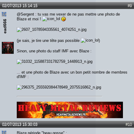
02/07/2013 15:14:15
#9
@Sergent : tu vas me vexer de ne pas mettre une photo de
Blaze et moi !
ead666
(je sais, je tire une tête pas possible
)
Sinon, une photo du staff IMF avec Blaze :
... et une photo de Blaze avec un bon petit nombre de membres
d'IMF :
Lien :
http://heavymetalreviews.fr/
02/07/2013 15:30:03
#10
Blaze période "beau gosse" :