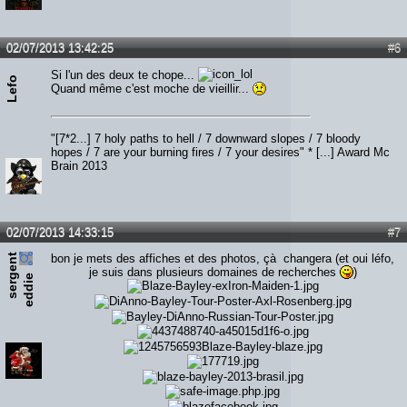
Lien :
http://heavymetalreviews.fr/
02/07/2013 13:42:25
#6
Si l'un des deux te chope...
Lefo
Quand même c'est moche de vieillir...
"[7*2...] 7 holy paths to hell / 7 downward slopes / 7 bloody
hopes / 7 are your burning fires / 7 your desires" * [...] Award Mc
Brain 2013
02/07/2013 14:33:15
#7
s
e
r
e
n
t
e
d
d
i
bon je mets des affiches et des photos, çà changera (et oui léfo,
je suis dans plusieurs domaines de recherches
)
g
e