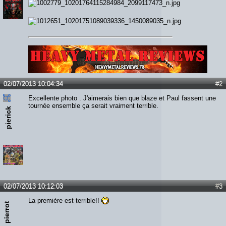
Lien :
http://heavymetalreviews.fr/
02/07/2013 10:04:34
#2
Excellente photo . J'aimerais bien que blaze et Paul fassent une
tournée ensemble ça serait vraiment terrible.
pierick
02/07/2013 10:12:03
#3
La première est terrible!!
pierrot