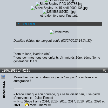
et la dernière pour l'instant:
▼
Texte caché
Dernière édition de: sergent eddie (02/07/2013 14:34:33)
"born to lose, lived to win"
"nous sommes tous des enfants d'immigrés.1ère, 2ème,3ème
génération" BXN
02/07/2013 14:42:15
#8
J'aime bien sa façon d'empoigner le "support" pour faire son
autographe !
thelols666
« N'écoutant que son courage, qui ne lui disait rien, il se garda
d'intervenir. » - Jules Renard
--- Prix Steve Harris 2014, 2015, 2016, 2017, 2018, 2019, 2020 et
2021
---
merci, merci !!!