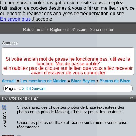
En poursuivant votre navigation sur ce site vous acceptez
l'utilisation de cookies destinés à vous offrir un meilleur service
ou encore à réaliser des analyses de fréquentation du site
En savoir plus
J'accepte
Forum Iron Maiden France
Retour au site
Règlement
S'inscrire
Se connecter
Annonce
IMPORTANT
Si votre ancien mot de passe ne fonctionne pas, utilisez la
fonction 'Mot de passe oublié'
et n'oubliez pas de cliquer sur le lien que vous allez recevoir
avant d'essayer de vous connecter
Accueil
»
Les membres de Maiden
»
Blaze Bayley
»
Photos de Blaze
Pages:
1
2
3
4
Suivant
02/07/2013 10:01:47
#1
Si vous avez des chouettes photos de Blaze (exceptées des
photos de sa période Maiden), n'hésitez pas à les poster ici.
ead666
Chouettes photos de Blaze et Dianno sur la même scène prise
récemment :