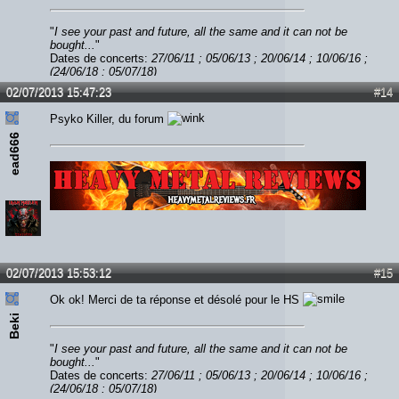
"
I see your past and future, all the same and it can not be
bought...
"
Dates de concerts:
27/06/11 ; 05/06/13 ; 20/06/14 ; 10/06/16 ;
(24/06/18 ; 05/07/18)
02/07/2013 15:47:23
#14
Psyko Killer, du forum
ead666
Lien :
http://heavymetalreviews.fr/
02/07/2013 15:53:12
#15
Ok ok! Merci de ta réponse et désolé pour le HS
Beki
"
I see your past and future, all the same and it can not be
bought...
"
Dates de concerts:
27/06/11 ; 05/06/13 ; 20/06/14 ; 10/06/16 ;
(24/06/18 ; 05/07/18)