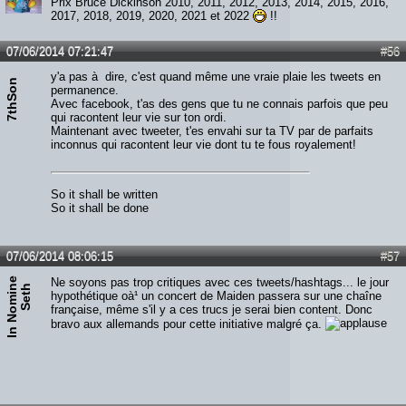
Prix Bruce Dickinson 2010, 2011, 2012, 2013, 2014, 2015, 2016,
2017, 2018, 2019, 2020, 2021 et 2022
!!
07/06/2014 07:21:47
#56
y'a pas à dire, c'est quand même une vraie plaie les tweets en
7thSon
permanence.
Avec facebook, t'as des gens que tu ne connais parfois que peu
qui racontent leur vie sur ton ordi.
Maintenant avec tweeter, t'es envahi sur ta TV par de parfaits
inconnus qui racontent leur vie dont tu te fous royalement!
So it shall be written
So it shall be done
07/06/2014 08:06:15
#57
I
n
N
o
m
i
e
S
e
t
Ne soyons pas trop critiques avec ces tweets/hashtags... le jour
n
h
hypothétique oà¹ un concert de Maiden passera sur une chaîne
française, même s'il y a ces trucs je serai bien content. Donc
bravo aux allemands pour cette initiative malgré ça.