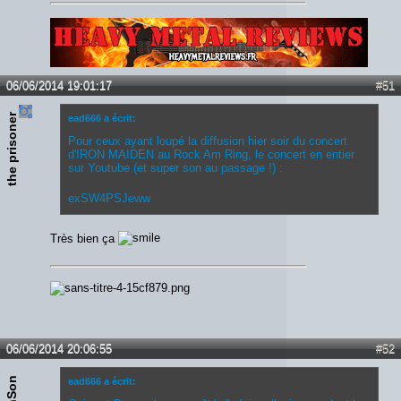
Lien :
http://heavymetalreviews.fr/
06/06/2014 19:01:17
#51
the prisoner
ead666 a écrit:
Pour ceux ayant loupé la diffusion hier soir du concert
d'IRON MAIDEN au Rock Am Ring, le concert en entier
sur Youtube (et super son au passage !) :
exSW4PSJeww
Très bien ça
06/06/2014 20:06:55
#52
7thSon
ead666 a écrit: