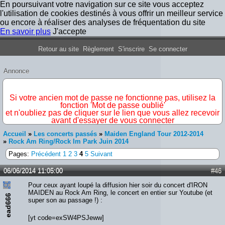
En poursuivant votre navigation sur ce site vous acceptez
l'utilisation de cookies destinés à vous offrir un meilleur service
ou encore à réaliser des analyses de fréquentation du site
En savoir plus
J'accepte
Forum Iron Maiden France
Retour au site
Règlement
S'inscrire
Se connecter
Annonce
IMPORTANT
Si votre ancien mot de passe ne fonctionne pas, utilisez la
fonction 'Mot de passe oublié'
et n'oubliez pas de cliquer sur le lien que vous allez recevoir
avant d'essayer de vous connecter
Accueil
»
Les concerts passés
»
Maiden England Tour 2012-2014
»
Rock Am Ring/Rock Im Park Juin 2014
Pages:
Précédent
1
2
3
4
5
Suivant
06/06/2014 11:05:00
#46
Pour ceux ayant loupé la diffusion hier soir du concert d'IRON
MAIDEN au Rock Am Ring, le concert en entier sur Youtube (et
ead666
super son au passage !) :
[yt code=exSW4PSJeww]