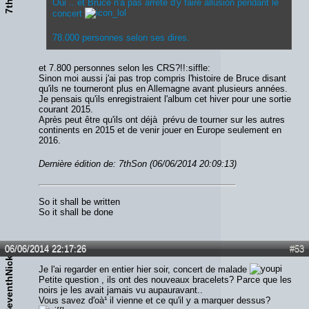
Oui .. et Bruce n'a pas arrêté d'y faire allusion pendant le
concert
78.000 personnes selon ses dires.
et 7.800 personnes selon les CRS?!!:siffle:
Sinon moi aussi j'ai pas trop compris l'histoire de Bruce disant
qu'ils ne tourneront plus en Allemagne avant plusieurs années.
Je pensais qu'ils enregistraient l'album cet hiver pour une sortie
courant 2015.
Après peut être qu'ils ont déjà prévu de tourner sur les autres
continents en 2015 et de venir jouer en Europe seulement en
2016.
Dernière édition de: 7thSon (06/06/2014 20:09:13)
So it shall be written
So it shall be done
TheSeventhNicko666
06/06/2014 22:17:26
#53
Je l'ai regarder en entier hier soir, concert de malade
Petite question , ils ont des nouveaux bracelets? Parce que les
noirs je les avait jamais vu aupauravant..
Vous savez d'oà¹ il vienne et ce qu'il y a marquer dessus?