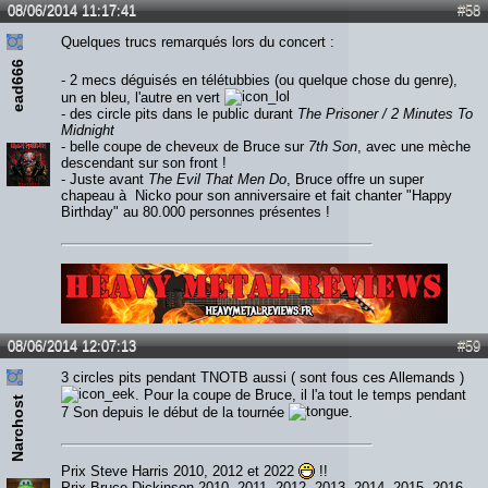
08/06/2014 11:17:41
#58
Quelques trucs remarqués lors du concert :
ead666
- 2 mecs déguisés en télétubbies (ou quelque chose du genre),
un en bleu, l'autre en vert
- des circle pits dans le public durant
The Prisoner / 2 Minutes To
Midnight
- belle coupe de cheveux de Bruce sur
7th Son
, avec une mèche
descendant sur son front !
- Juste avant
The Evil That Men Do
, Bruce offre un super
chapeau à Nicko pour son anniversaire et fait chanter "Happy
Birthday" au 80.000 personnes présentes !
Lien :
http://heavymetalreviews.fr/
08/06/2014 12:07:13
#59
3 circles pits pendant TNOTB aussi ( sont fous ces Allemands )
. Pour la coupe de Bruce, il l'a tout le temps pendant
Narchost
7 Son depuis le début de la tournée
.
Prix Steve Harris 2010, 2012 et 2022
!!
Prix Bruce Dickinson 2010, 2011, 2012, 2013, 2014, 2015, 2016,