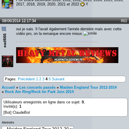
2017, 2018, 2019, 2020, 2021 et 2022
!!
08/06/2014 12:17:34
#60
oui je sais. Il l'avait également l'année dernière mais avec cette
vidéo pro, on la remarque encore mieux
ead666
Lien :
http://heavymetalreviews.fr/
Pages:
Précédent
1
2
3
4
5
Suivant
Accueil
»
Les concerts passés
»
Maiden England Tour 2012-2014
»
Rock Am Ring/Rock Im Park Juin 2014
Utilisateurs enregistrés en ligne dans ce sujet:
0
,
Invité(s):
1
[Bot] ClaudeBot
Atteindre