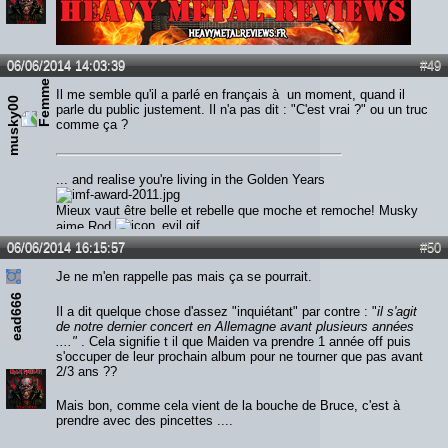
Lien :
http://heavymetalreviews.fr/
06/06/2014 14:03:39
#49
Il me semble qu'il a parlé en français à un moment, quand il
musky00
parle du public justement. Il n'a pas dit : "C'est vrai ?" ou un truc
comme ça ?
... and realise you're living in the Golden Years
Mieux vaut être belle et rebelle que moche et remoche! Musky
aime Rod
06/06/2014 16:15:57
#50
Je ne m'en rappelle pas mais ça se pourrait.
ead666
Il a dit quelque chose d'assez "inquiétant" par contre : "
il s'agit
de notre dernier concert en Allemagne avant plusieurs années
...."
. Cela signifie t il que Maiden va prendre 1 année off puis
s'occuper de leur prochain album pour ne tourner que pas avant
2/3 ans ??
Mais bon, comme cela vient de la bouche de Bruce, c'est à
prendre avec des pincettes ....