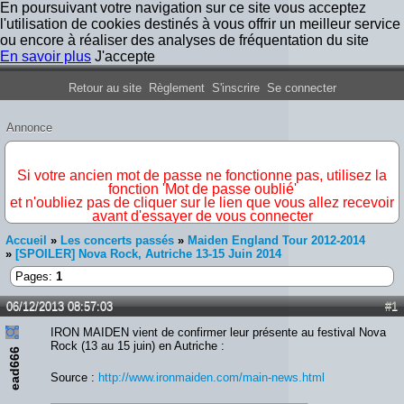
En poursuivant votre navigation sur ce site vous acceptez
l'utilisation de cookies destinés à vous offrir un meilleur service
ou encore à réaliser des analyses de fréquentation du site
En savoir plus
J'accepte
Forum Iron Maiden France
Retour au site
Règlement
S'inscrire
Se connecter
Annonce
IMPORTANT
Si votre ancien mot de passe ne fonctionne pas, utilisez la
fonction 'Mot de passe oublié'
et n'oubliez pas de cliquer sur le lien que vous allez recevoir
avant d'essayer de vous connecter
Accueil
»
Les concerts passés
»
Maiden England Tour 2012-2014
»
[SPOILER] Nova Rock, Autriche 13-15 Juin 2014
Pages:
1
06/12/2013 08:57:03
#1
IRON MAIDEN vient de confirmer leur présente au festival Nova
Rock (13 au 15 juin) en Autriche :
ead666
Source :
http://www.ironmaiden.com/main-news.html