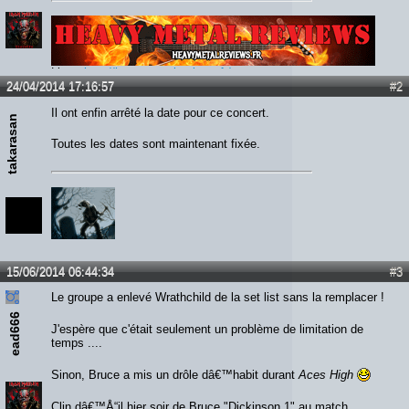
Lien :
http://heavymetalreviews.fr/
24/04/2014 17:16:57
#2
Il ont enfin arrêté la date pour ce concert.
takarasan
Toutes les dates sont maintenant fixée.
15/06/2014 06:44:34
#3
Le groupe a enlevé Wrathchild de la set list sans la remplacer !
ead666
J'espère que c'était seulement un problème de limitation de
temps ....
Sinon, Bruce a mis un drôle dâ€™habit durant
Aces High
Clin dâ€™Å“il hier soir de Bruce "Dickinson 1" au match