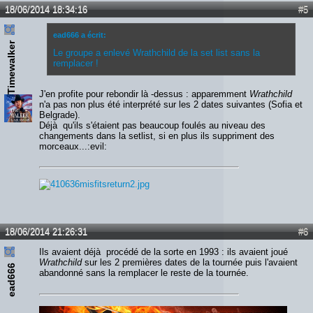
18/06/2014 18:34:16
#5
ead666 a écrit:
Timewalker
Le groupe a enlevé Wrathchild de la set list sans la
remplacer !
J'en profite pour rebondir là -dessus : apparemment
Wrathchild
n'a pas non plus été interprété sur les 2 dates suivantes (Sofia et
Belgrade).
Déjà qu'ils s'étaient pas beaucoup foulés au niveau des
changements dans la setlist, si en plus ils suppriment des
morceaux...:evil:
18/06/2014 21:26:31
#6
Ils avaient déjà procédé de la sorte en 1993 : ils avaient joué
Wrathchild
sur les 2 premières dates de la tournée puis l'avaient
ead666
abandonné sans la remplacer le reste de la tournée.