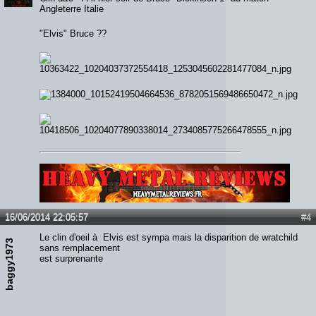
Angleterre Italie
"Elvis" Bruce ??
Lien :
http://heavymetalreviews.fr/
16/06/2014 22:05:57
#4
Le clin d'oeil à Elvis est sympa mais la disparition de wratchild
baggy1973
sans remplacement
est surprenante