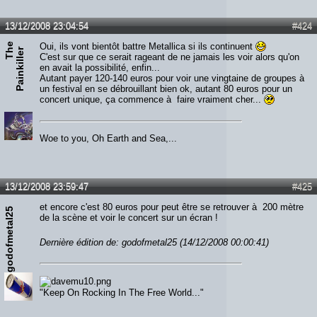
13/12/2008 23:04:54
#424
T
e
P
a
i
n
k
i
l
l
e
Oui, ils vont bientôt battre Metallica si ils continuent
h
r
C'est sur que ce serait rageant de ne jamais les voir alors qu'on
en avait la possibilité, enfin...
Autant payer 120-140 euros pour voir une vingtaine de groupes à
un festival en se débrouillant bien ok, autant 80 euros pour un
concert unique, ça commence à faire vraiment cher...
Woe to you, Oh Earth and Sea,...
13/12/2008 23:59:47
#425
et encore c'est 80 euros pour peut être se retrouver à 200 mètre
godofmetal25
de la scène et voir le concert sur un écran !
Dernière édition de: godofmetal25 (14/12/2008 00:00:41)
"Keep On Rocking In The Free World..."