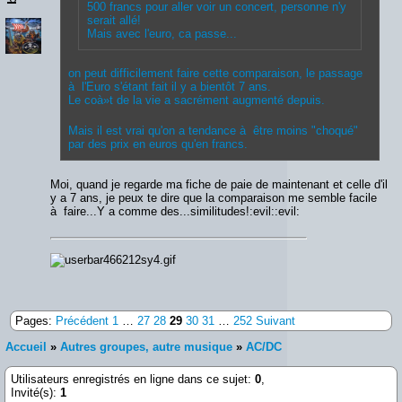
500 francs pour aller voir un concert, personne n'y
serait allé!
Mais avec l'euro, ca passe...
on peut difficilement faire cette comparaison, le passage
à l'Euro s'étant fait il y a bientôt 7 ans.
Le coà»t de la vie a sacrément augmenté depuis.
Mais il est vrai qu'on a tendance à être moins "choqué"
par des prix en euros qu'en francs.
Moi, quand je regarde ma fiche de paie de maintenant et celle d'il
y a 7 ans, je peux te dire que la comparaison me semble facile
à faire...Y a comme des...similitudes!:evil::evil:
Pages:
Précédent
1
…
27
28
29
30
31
…
252
Suivant
Accueil
»
Autres groupes, autre musique
»
AC/DC
Utilisateurs enregistrés en ligne dans ce sujet:
0
,
Invité(s):
1