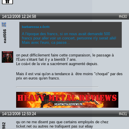
14/12/2008 12:24:58
#430
barbarossa a écrit:
ead666
A l'époque des francs, si on nous avait demandé 500
francs pour aller voir un concert, personne n'y serait allé!
Mais avec l'euro, ca passe...
on peut difficilement faire cette comparaison, le passage à
l'Euro s'étant fait il y a bientôt 7 ans.
Le coà»t de la vie a sacrément augmenté depuis.
Mais il est vrai qu'on a tendance à être moins "choqué" par des
prix en euros qu'en francs.
Lien :
http://heavymetalreviews.fr/
14/12/2008 12:53:24
#431
qu on ne me disent pas que certains employés de chez
ticket.net ou autres ne trafiquent pas sur ebay