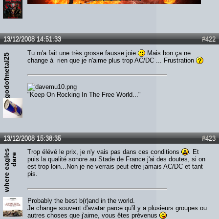
Lien :
http://heavymetalreviews.fr/
13/12/2008 14:51:33
#422
Tu m'a fait une très grosse fausse joie
Mais bon ça ne
godofmetal25
change à rien que je n'aime plus trop AC/DC ... Frustration
"Keep On Rocking In The Free World..."
13/12/2008 15:38:35
#423
w
h
e
r
e
e
a
g
l
s
d
a
r
Trop élévé le prix, je n'y vais pas dans ces conditions
. Et
e
e
puis la qualité sonore au Stade de France j'ai des doutes, si on
est trop loin...Non je ne verrais peut etre jamais AC/DC et tant
pis.
Probably the best b(r)and in the world.
Je change souvent d'avatar parce qu'il y a plusieurs groupes ou
autres choses que j'aime, vous êtes prévenus