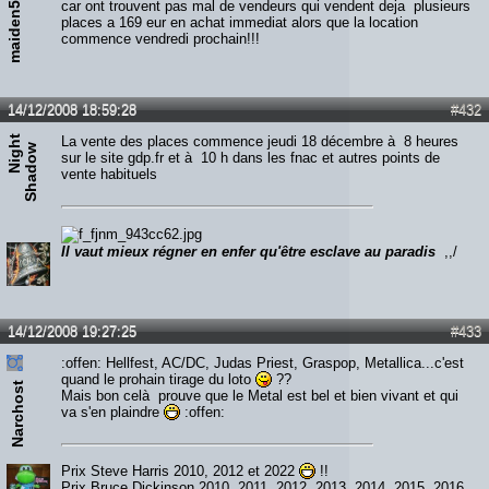
maiden5982
car ont trouvent pas mal de vendeurs qui vendent deja plusieurs
places a 169 eur en achat immediat alors que la location
commence vendredi prochain!!!
14/12/2008 18:59:28
#432
N
i
g
h
t
S
h
a
d
o
La vente des places commence jeudi 18 décembre à 8 heures
w
sur le site gdp.fr et à 10 h dans les fnac et autres points de
vente habituels
Il vaut mieux régner en enfer qu'être esclave au paradis
,,/
14/12/2008 19:27:25
#433
:offen: Hellfest, AC/DC, Judas Priest, Graspop, Metallica...c'est
quand le prohain tirage du loto
??
Narchost
Mais bon celà prouve que le Metal est bel et bien vivant et qui
va s'en plaindre
:offen:
Prix Steve Harris 2010, 2012 et 2022
!!
Prix Bruce Dickinson 2010, 2011, 2012, 2013, 2014, 2015, 2016,