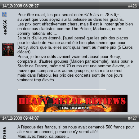
14/12/2008 08:28:27
#426
Pour être exact, les prix seront entre 67.5 â‚¬ et 78.5 â‚¬,
suivant que vous soyez sur la pelouse ou dans les gradins.
ead666
Les prix sont effectivement chers, mais il est à noter qu'on bien
en dessous d'artistes comme The Police, Madonna, notre
Johnny national etc ...
Je suis d'ailleurs étonné, j'aurai pensé que les prix des places
pour le stade de France aurait été bien plus chères que pour
Bercy, alors que la, elles sont quasiment au même prix (5 Euros
d'écart).
Perso, je trouve qu'ils avaient vraiment abusé pour Bercy,
comparé à d'autres groupes (Maiden par exemple), mais pour le
Stade de France, même si 70 euros est une somme élevée, je
trouve que comparé aux autres groupes, cela reste correct ...
mais dans l'absolu, les prix des concerts sont de nos jours
vraiment trop élevés.
Lien :
http://heavymetalreviews.fr/
14/12/2008 09:44:07
#427
A l'époque des francs, si on nous avait demandé 500 francs pour
aller voir un concert, personne n'y serait allé!
Mais avec l'euro, ca passe...