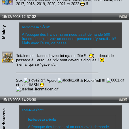
2017, 2018, 2019, 2020, 2021 et 2022
!!
15/12/2008 12:37:32
#434
Mickey
barbarossa a écrit:
A l'époque des francs, si on nous avait demandé 500
francs pour aller voir un concert, personne n'y serait allé!
Mais avec l'euro, ca passe...
Totalement d'accord avec toi (ça se fête !!!
)... depuis le
passage à l'euro, les prix sont devenus dingues !
Y'en a qui se "gavent"...
Sex
, Apéro
& Rock'n'roll !!!
et pas d'MSN
15/12/2008 14:26:30
#435
barbarossa
ead666 a écrit:
barbarossa a écrit:
A l'époque des francs, si on nous avait demandé