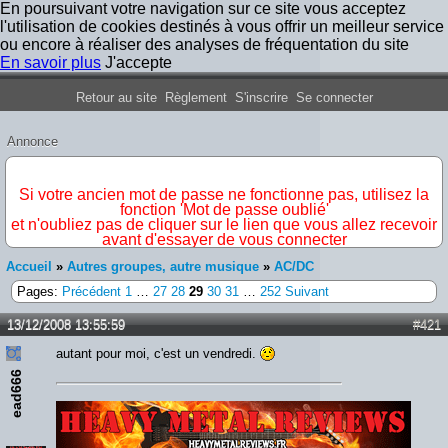
En poursuivant votre navigation sur ce site vous acceptez
l'utilisation de cookies destinés à vous offrir un meilleur service
ou encore à réaliser des analyses de fréquentation du site
En savoir plus
J'accepte
Forum Iron Maiden France
Retour au site
Règlement
S'inscrire
Se connecter
Annonce
IMPORTANT
Si votre ancien mot de passe ne fonctionne pas, utilisez la
fonction 'Mot de passe oublié'
et n'oubliez pas de cliquer sur le lien que vous allez recevoir
avant d'essayer de vous connecter
Accueil
»
Autres groupes, autre musique
»
AC/DC
Pages:
Précédent
1
…
27
28
29
30
31
…
252
Suivant
13/12/2008 13:55:59
#421
autant pour moi, c'est un vendredi.
ead666