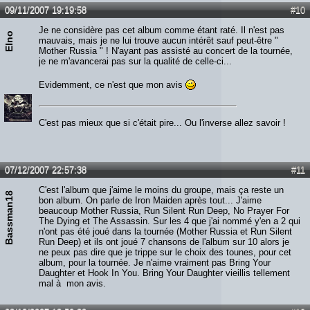
09/11/2007 19:19:58
#10
Je ne considère pas cet album comme étant raté. Il n'est pas
Elno
mauvais, mais je ne lui trouve aucun intérêt sauf peut-être "
Mother Russia " ! N'ayant pas assisté au concert de la tournée,
je ne m'avancerai pas sur la qualité de celle-ci...
Evidemment, ce n'est que mon avis
C'est pas mieux que si c'était pire... Ou l'inverse allez savoir !
07/12/2007 22:57:38
#11
C'est l'album que j'aime le moins du groupe, mais ça reste un
Bassman18
bon album. On parle de Iron Maiden après tout... J'aime
beaucoup Mother Russia, Run Silent Run Deep, No Prayer For
The Dying et The Assassin. Sur les 4 que j'ai nommé y'en a 2 qui
n'ont pas été joué dans la tournée (Mother Russia et Run Silent
Run Deep) et ils ont joué 7 chansons de l'album sur 10 alors je
ne peux pas dire que je trippe sur le choix des tounes, pour cet
album, pour la tournée. Je n'aime vraiment pas Bring Your
Daughter et Hook In You. Bring Your Daughter vieillis tellement
mal à mon avis.