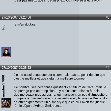
C'est pas mieux que si c'était pire... Ou l'inverse allez savoir !
27/10/2007 09:23:36
#3
je m'en doutais
luc
27/10/2007 09:25:22
#4
J'aime aussi beaucoup cet album mais pas au point de dire que
maiden57666
c'est le meilleur et que c'était la meilleure tournée...
De nombreuses personnes qualifient cet album de "raté" mais je
ne partage pas cette opinion. Il y a plusieurs raisons à cela :
des morceaux plus agressifs, qui manquent un peu d'atmosphère
comparé à "seventh son of a seventh son", la voix de Bruce, il a
en effet expérimenté un autre style que ce qu'il avait fait jusque
là , le départ d'Adrian Smith etc...