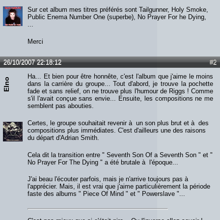
Sur cet album mes titres préférés sont Tailgunner, Holy Smoke,
Public Enema Number One (superbe), No Prayer For he Dying,
...
Merci
26/10/2007 22:18:12
#2
Ha... Et bien pour être honnête, c'est l'album que j'aime le moins
Elno
dans la carrière du groupe... Tout d'abord, je trouve la pochette
fade et sans relief, on ne trouve plus l'humour de Riggs ! Comme
s'il l'avait conçue sans envie... Ensuite, les compositions ne me
semblent pas abouties.
Certes, le groupe souhaitait revenir à un son plus brut et à des
compositions plus immédiates. C'est d'ailleurs une des raisons
du départ d'Adrian Smith.
Cela dit la transition entre " Seventh Son Of a Seventh Son " et "
No Prayer For The Dying " a été brutale à l'époque...
J'ai beau l'écouter parfois, mais je n'arrive toujours pas à
l'apprécier. Mais, il est vrai que j'aime particulièrement la période
faste des albums " Piece Of Mind " et " Powerslave "...