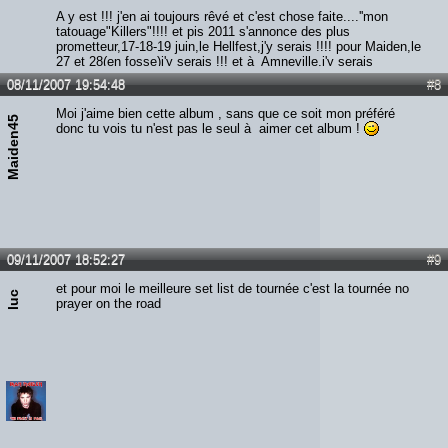
A y est !!! j'en ai toujours rêvé et c'est chose faite....''mon
tatouage"Killers"!!!! et pis 2011 s'annonce des plus
prometteur,17-18-19 juin,le Hellfest,j'y serais !!!! pour Maiden,le
27 et 28(en fosse)j'y serais !!! et à Amneville,j'y serais
également !!!!! alors qui m'aime me suive...Screammmmm
08/11/2007 19:54:48
#8
Forrrrr Meeeee!!!!!!
Moi j'aime bien cette album , sans que ce soit mon préféré
Maiden45
donc tu vois tu n'est pas le seul à aimer cet album !
09/11/2007 18:52:27
#9
et pour moi le meilleure set list de tournée c'est la tournée no
luc
prayer on the road