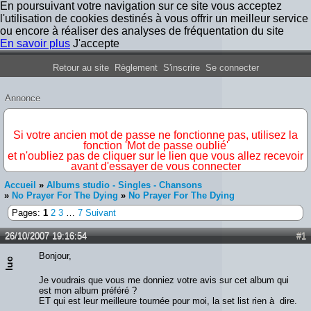
En poursuivant votre navigation sur ce site vous acceptez
l'utilisation de cookies destinés à vous offrir un meilleur service
ou encore à réaliser des analyses de fréquentation du site
En savoir plus
J'accepte
Forum Iron Maiden France
Retour au site
Règlement
S'inscrire
Se connecter
Annonce
IMPORTANT
Si votre ancien mot de passe ne fonctionne pas, utilisez la
fonction 'Mot de passe oublié'
et n'oubliez pas de cliquer sur le lien que vous allez recevoir
avant d'essayer de vous connecter
Accueil
»
Albums studio - Singles - Chansons
»
No Prayer For The Dying
»
No Prayer For The Dying
Pages:
1
2
3
…
7
Suivant
26/10/2007 19:16:54
#1
Bonjour,
luc
Je voudrais que vous me donniez votre avis sur cet album qui
est mon album préféré ?
ET qui est leur meilleure tournée pour moi, la set list rien à dire.