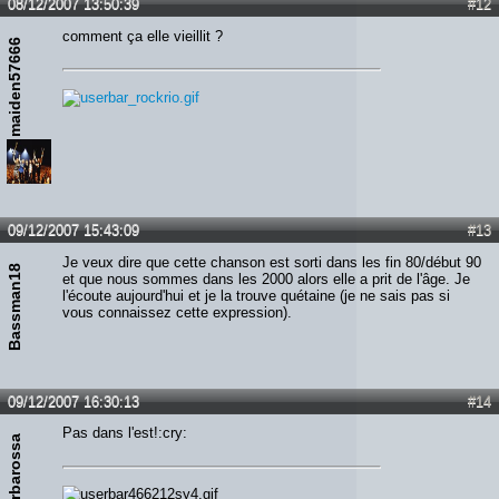
08/12/2007 13:50:39
#12
comment ça elle vieillit ?
maiden57666
09/12/2007 15:43:09
#13
Je veux dire que cette chanson est sorti dans les fin 80/début 90
Bassman18
et que nous sommes dans les 2000 alors elle a prit de l'âge. Je
l'écoute aujourd'hui et je la trouve quétaine (je ne sais pas si
vous connaissez cette expression).
09/12/2007 16:30:13
#14
Pas dans l'est!:cry:
barbarossa