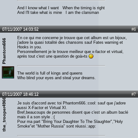
And I know what I want When the timing is right
And I'll take what is mine I am the clansman
07/11/2007 14:03:52
#6
En ce qui me concerne je trouve que cet album est un bijoux,
Phantom666
j'adore la quasi totalité des chansons sauf Fates warning et
Hooks in you.
Personnellement je le trouve meilleur que x-factor et virtual,
après tout c'est une question de goà»ts
The world is full of kings and queens
Who blind your eyes and steal your dreams.
07/11/2007 18:46:12
#7
the_trooper49666
Je suis d'accord avec toi Phantom666.:cool: sauf que j'adore
aussi X-Factor et Virtual XI.
Bref,beaucoups de personnes disent que c'est un album baclé
mais il a son style .:(
Pour ma part "Bring Your Daughter To The Slaughter","Holy
Smoke"et "Mother Russia" sont réussi.:app: