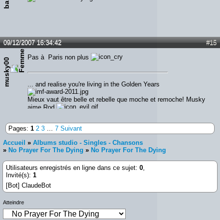
09/12/2007 16:34:42
#15
Pas à Paris non plus
musky00
... and realise you're living in the Golden Years
Mieux vaut être belle et rebelle que moche et remoche! Musky
aime Rod
Pages:
1
2
3
…
7
Suivant
Accueil
»
Albums studio - Singles - Chansons
»
No Prayer For The Dying
»
No Prayer For The Dying
Utilisateurs enregistrés en ligne dans ce sujet:
0
,
Invité(s):
1
[Bot] ClaudeBot
Atteindre