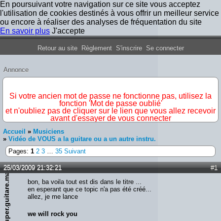
En poursuivant votre navigation sur ce site vous acceptez
l'utilisation de cookies destinés à vous offrir un meilleur service
ou encore à réaliser des analyses de fréquentation du site
En savoir plus
J'accepte
Forum Iron Maiden France
Retour au site
Règlement
S'inscrire
Se connecter
Annonce
IMPORTANT
Si votre ancien mot de passe ne fonctionne pas, utilisez la
fonction 'Mot de passe oublié'
et n'oubliez pas de cliquer sur le lien que vous allez recevoir
avant d'essayer de vous connecter
Accueil
»
Musiciens
»
Vidéo de VOUS a la guitare ou a un autre instru.
Pages:
1
2
3
…
35
Suivant
25/03/2009 21:32:21
#1
super.guitare.man
bon, ba voila tout est dis dans le titre ...
en esperant que ce topic n'a pas été créé...
allez, je me lance
we will rock you