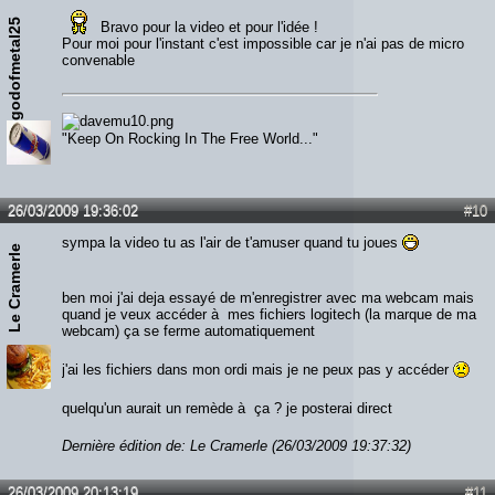
godofmetal25
Bravo pour la video et pour l'idée !
Pour moi pour l'instant c'est impossible car je n'ai pas de micro
convenable
"Keep On Rocking In The Free World..."
26/03/2009 19:36:02
#10
sympa la video tu as l'air de t'amuser quand tu joues
Le Cramerle
ben moi j'ai deja essayé de m'enregistrer avec ma webcam mais
quand je veux accéder à mes fichiers logitech (la marque de ma
webcam) ça se ferme automatiquement
j'ai les fichiers dans mon ordi mais je ne peux pas y accéder
quelqu'un aurait un remède à ça ? je posterai direct
Dernière édition de: Le Cramerle (26/03/2009 19:37:32)
26/03/2009 20:13:19
#11