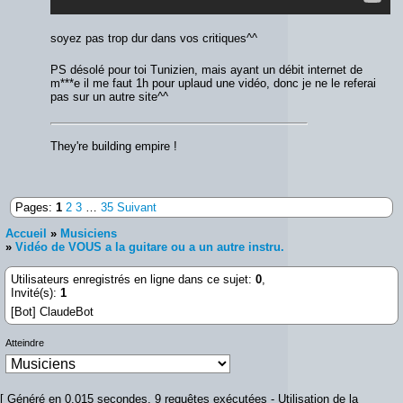
soyez pas trop dur dans vos critiques^^
PS désolé pour toi Tunizien, mais ayant un débit internet de
m***e il me faut 1h pour uplaud une vidéo, donc je ne le referai
pas sur un autre site^^
They're building empire !
Pages:
1
2
3
…
35
Suivant
Accueil
»
Musiciens
»
Vidéo de VOUS a la guitare ou a un autre instru.
Utilisateurs enregistrés en ligne dans ce sujet:
0
,
Invité(s):
1
[Bot] ClaudeBot
Atteindre
[ Généré en 0.015 secondes, 9 requêtes exécutées - Utilisation de la