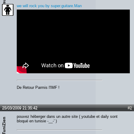
we will rock you by super.guitare.Man
De Retour Parmis l'IMF !
25/03/2009 21:35:42
#2
pouvez héberger dans un autre site ( youtube et daily sont
TuniZien
bloqué en tunisie -__-' )